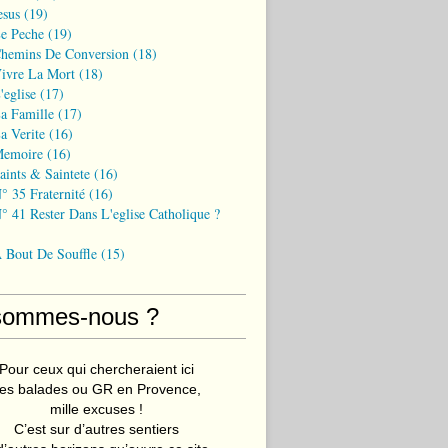
esus
(19)
Le Peche
(19)
Chemins De Conversion
(18)
Vivre La Mort
(18)
'eglise
(17)
a Famille
(17)
a Verite
(16)
Memoire
(16)
aints & Saintete
(16)
° 35 Fraternité
(16)
° 41 Rester Dans L'eglise Catholique ?
A Bout De Souffle
(15)
sommes-nous ?
Pour ceux qui chercheraient ici
es balades ou GR en Provence,
mille excuses !
C’est sur d’autres sentiers