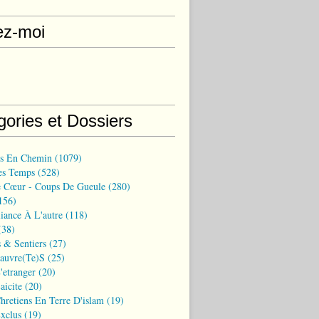
ez-moi
gories et Dossiers
ns En Chemin
(1079)
es Temps
(528)
 Cœur - Coups De Gueule
(280)
156)
iance À L'autre
(118)
38)
 & Sentiers
(27)
Pauvre(te)s
(25)
'etranger
(20)
aicite
(20)
hretiens En Terre D'islam
(19)
xclus
(19)