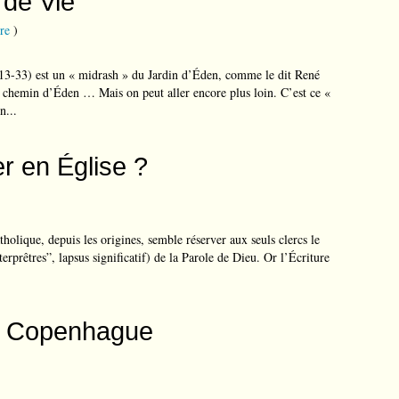
 de Vie
re
)
13-33) est un « midrash » du Jardin d’Éden, comme le dit René
hemin d’Éden … Mais on peut aller encore plus loin. C’est ce «
n...
r en Église ?
tholique, depuis les origines, semble réserver aux seuls clercs le
nterprêtres”, lapsus significatif) de la Parole de Dieu. Or l’Écriture
e Copenhague