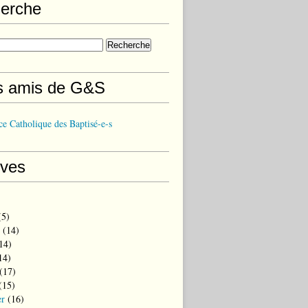
erche
s amis de G&S
e Catholique des Baptisé-e-s
ives
5)
(14)
14)
14)
(17)
(15)
er
(16)