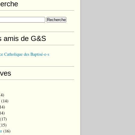
erche
s amis de G&S
e Catholique des Baptisé-e-s
ives
4)
(14)
14)
14)
(17)
(15)
er
(16)