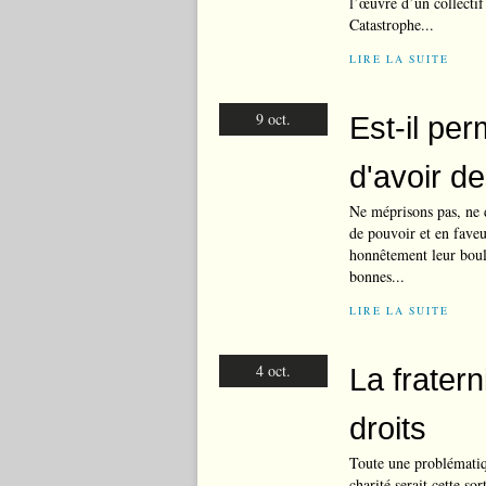
l’œuvre d’un collectif
Catastrophe...
LIRE LA SUITE
9 oct.
Est-il per
d'avoir d
Ne méprisons pas, ne d
de pouvoir et en faveu
honnêtement leur boulo
bonnes...
LIRE LA SUITE
4 oct.
La frater
droits
Toute une problématiqu
charité serait cette sor