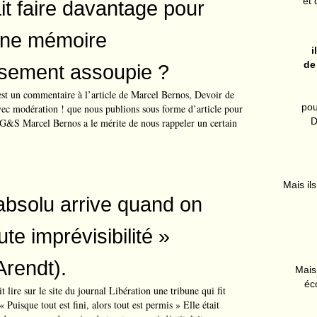
et 
llait faire davantage pour
 une mémoire
i
de
sement assoupie ?
 est un commentaire à l’article de Marcel Bernos, Devoir de
pou
vec modération ! que nous publions sous forme d’article pour
D
e. G&S Marcel Bernos a le mérite de nous rappeler un certain
Mais ils
absolu arrive quand on
ute imprévisibilité »
rendt).
Mais 
éc
t lire sur le site du journal Libération une tribune qui fit
 « Puisque tout est fini, alors tout est permis » Elle était