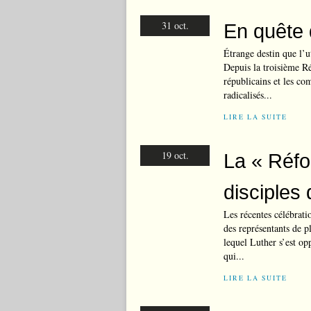
31 oct.
En quête 
Étrange destin que l’ut
Depuis la troisième Ré
républicains et les co
radicalisés...
LIRE LA SUITE
19 oct.
La « Réfo
disciples
Les récentes célébrat
des représentants de pl
lequel Luther s’est op
qui...
LIRE LA SUITE