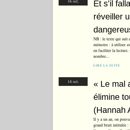
16 oct.
Et s'il fa
réveiller
dangereu
NB : le texte qui suit
mémoire : à utiliser a
en faciliter la lectur
nombre...
LIRE LA SUITE
14 oct.
« Le mal 
élimine to
(Hannah A
Il y a un an, on pouvai
grand bruit intitulée :