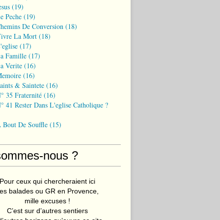
esus
(19)
Le Peche
(19)
Chemins De Conversion
(18)
Vivre La Mort
(18)
'eglise
(17)
a Famille
(17)
a Verite
(16)
Memoire
(16)
aints & Saintete
(16)
° 35 Fraternité
(16)
° 41 Rester Dans L'eglise Catholique ?
A Bout De Souffle
(15)
sommes-nous ?
Pour ceux qui chercheraient ici
es balades ou GR en Provence,
mille excuses !
C’est sur d’autres sentiers