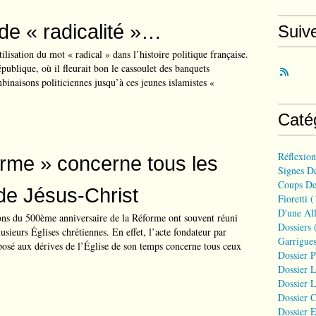
de « radicalité »…
Suiv
ilisation du mot « radical » dans l’histoire politique française.
publique, où il fleurait bon le cassoulet des banquets
mbinaisons politiciennes jusqu’à ces jeunes islamistes «
Caté
Réflexio
rme » concerne tous les
Signes D
Coups De
 de Jésus-Christ
Fioretti
(
D'une All
ions du 500ème anniversaire de la Réforme ont souvent réuni
Dossiers
(
usieurs Églises chrétiennes. En effet, l’acte fondateur par
Garrigues
posé aux dérives de l’Église de son temps concerne tous ceux
Dossier 
Dossier L
Dossier L
Dossier C
Dossier E