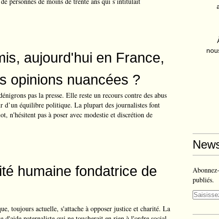
 de personnes de moins de trente ans qui s’intitulait
nous
mis, aujourd'hui en France,
es opinions nuancées ?
énigrons pas la presse. Elle reste un recours contre des abus
r d’un équilibre politique. La plupart des journalistes font
t, n'hésitent pas à poser avec modestie et discrétion de
News
nité humaine fondatrice de
Abonnez-v
publiés.
e, toujours actuelle, s'attache à opposer justice et charité. La
te d'aide paternaliste qui ne toucherait en rien à l'ordre social