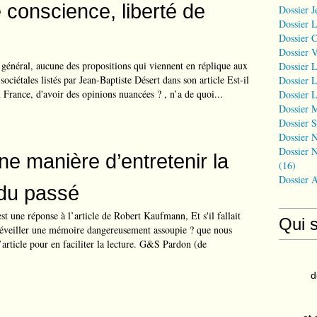
e conscience, liberté de
Dossier J
Dossier 
Dossier 
Dossier 
 général, aucune des propositions qui viennent en réplique aux
Dossier L
ociétales listés par Jean-Baptiste Désert dans son article Est-il
Dossier L
 France, d'avoir des opinions nuancées ? , n’a de quoi...
Dossier L
Dossier 
Dossier S
Dossier N
Dossier N
ne manière d’entretenir la
(16)
Dossier 
du passé
est une réponse à l’article de Robert Kaufmann, Et s'il fallait
Qui 
réveiller une mémoire dangereusement assoupie ? que nous
article pour en faciliter la lecture. G&S Pardon (de
d