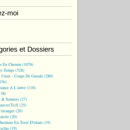
ez-moi
gories et Dossiers
ns En Chemin
(1078)
es Temps
(528)
 Cœur - Coups De Gueule
(280)
156)
iance À L'autre
(118)
38)
 & Sentiers
(27)
Pauvre(te)s
(25)
'etranger
(20)
aicite
(20)
hretiens En Terre D'islam
(19)
xclus
(19)