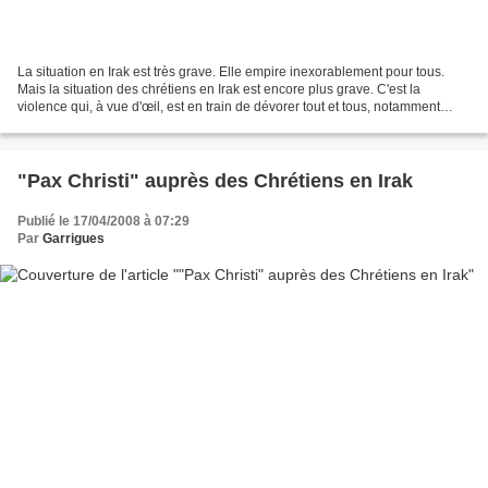
La situation en Irak est très grave. Elle empire inexorablement pour tous.
Mais la situation des chrétiens en Irak est encore plus grave. C'est la
violence qui, à vue d'œil, est en train de dévorer tout et tous, notamment
dans le grand Baghdad et le centre...
"Pax Christi" auprès des Chrétiens en Irak
Publié le 17/04/2008 à 07:29
Par
Garrigues