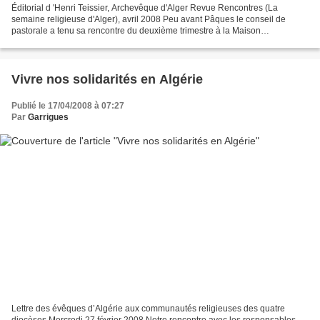
Éditorial d 'Henri Teissier, Archevêque d'Alger Revue Rencontres (La
semaine religieuse d'Alger), avril 2008 Peu avant Pâques le conseil de
pastorale a tenu sa rencontre du deuxième trimestre à la Maison
Diocésaine. Les échanges ont été marqués par le...
Vivre nos solidarités en Algérie
Publié le 17/04/2008 à 07:27
Par
Garrigues
Lettre des évêques d’Algérie aux communautés religieuses des quatre
diocèses Mercredi 27 février 2008 Notre rencontre avec les responsables