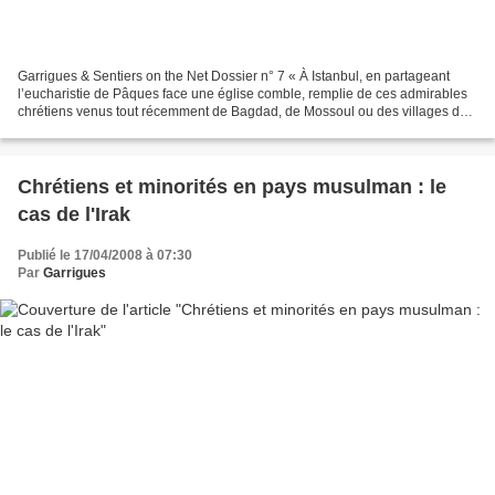
Garrigues & Sentiers on the Net Dossier n° 7 « À Istanbul, en partageant
l’eucharistie de Pâques face une église comble, remplie de ces admirables
chrétiens venus tout récemment de Bagdad, de Mossoul ou des villages de
sa région, je pensais à l’histoire...
Chrétiens et minorités en pays musulman : le
cas de l'Irak
Publié le 17/04/2008 à 07:30
Par
Garrigues