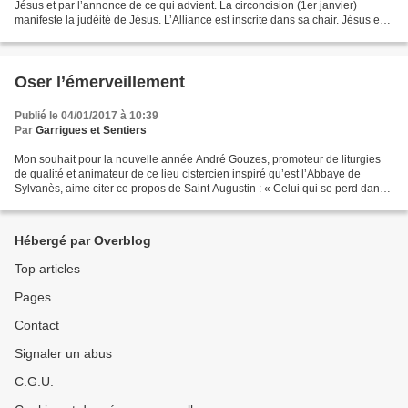
Jésus et par l’annonce de ce qui advient. La circoncision (1er janvier)
manifeste la judéité de Jésus. L’Alliance est inscrite dans sa chair. Jésus est
totalement Juif, il n’y a pas...
Oser l’émerveillement
Publié le 04/01/2017 à 10:39
Par
Garrigues et Sentiers
Mon souhait pour la nouvelle année André Gouzes, promoteur de liturgies
de qualité et animateur de ce lieu cistercien inspiré qu’est l’Abbaye de
Sylvanès, aime citer ce propos de Saint Augustin : « Celui qui se perd dans
sa passion est moins perdu que...
Hébergé par Overblog
Top articles
Pages
Contact
Signaler un abus
C.G.U.