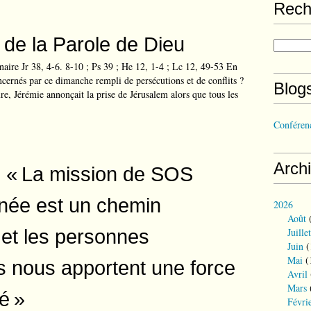
Rech
e de la Parole de Dieu
ire Jr 38, 4-6. 8-10 ; Ps 39 ; He 12, 1-4 ; Lc 12, 49-53 En
ernés par ce dimanche rempli de persécutions et de conflits ?
Blog
re, Jérémie annonçait la prise de Jérusalem alors que tous les
Conférenc
Arch
: « La mission de SOS
née est un chemin
2026
Août
(
é et les personnes
Juillet
Juin
(
Mai
(
 nous apportent une force
Avril
Mars
é »
Févri