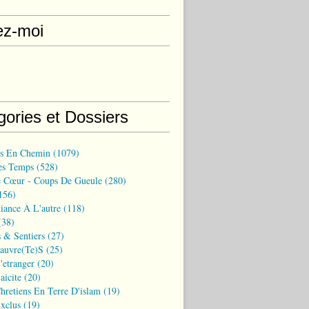
ez-moi
gories et Dossiers
ns En Chemin
(1079)
es Temps
(528)
 Cœur - Coups De Gueule
(280)
156)
iance À L'autre
(118)
38)
 & Sentiers
(27)
Pauvre(te)s
(25)
'etranger
(20)
aicite
(20)
hretiens En Terre D'islam
(19)
xclus
(19)