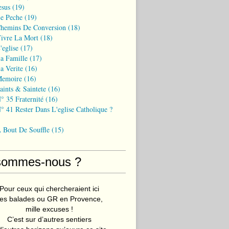
esus
(19)
Le Peche
(19)
Chemins De Conversion
(18)
Vivre La Mort
(18)
'eglise
(17)
a Famille
(17)
a Verite
(16)
Memoire
(16)
aints & Saintete
(16)
° 35 Fraternité
(16)
° 41 Rester Dans L'eglise Catholique ?
A Bout De Souffle
(15)
sommes-nous ?
Pour ceux qui chercheraient ici
es balades ou GR en Provence,
mille excuses !
C’est sur d’autres sentiers