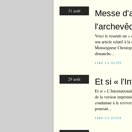
31 août
Messe d'a
l'archevê
Voici le ressenti un «
son article relatif à 
Monseigneur Christophe
dimanche...
LIRE LA SUITE
29 août
Et si « l’
Et si « L’Internationa
de la version imprimé
condamne à le revivre 
pourrait...
LIRE LA SUITE