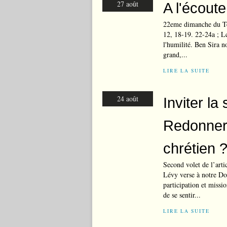
27 août
A l'écout
22eme dimanche du Te
12, 18-19. 22-24a ; Lc
l'humilité. Ben Sira n
grand,...
LIRE LA SUITE
24 août
Inviter l
Redonner 
chrétien 
Second volet de l’arti
Lévy verse à notre Do
participation et missi
de se sentir...
LIRE LA SUITE