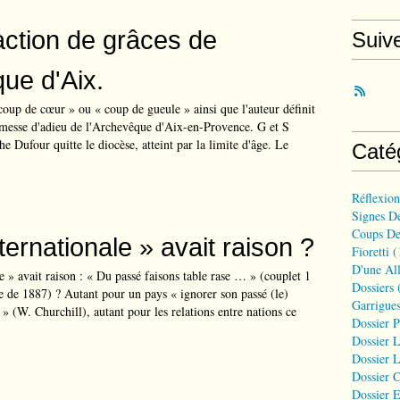
ction de grâces de
Suiv
que d'Aix.
 coup de cœur » ou « coup de gueule » ainsi que l'auteur définit
la messe d'adieu de l'Archevêque d'Aix-en-Provence. G et S
 Dufour quitte le diocèse, atteint par la limite d'âge. Le
Caté
Réflexio
Signes D
Coups De
Internationale » avait raison ?
Fioretti
(
D'une All
le » avait raison : « Du passé faisons table rase … » (couplet 1
Dossiers
(
e de 1887) ? Autant pour un pays « ignorer son passé (le)
Garrigues
» (W. Churchill), autant pour les relations entre nations ce
Dossier 
Dossier L
Dossier L
Dossier C
Dossier E