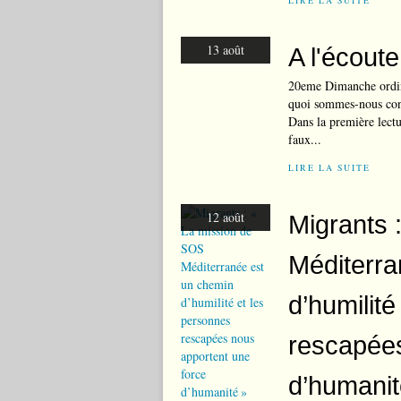
LIRE LA SUITE
13 août
A l'écout
20eme Dimanche ordina
quoi sommes-nous conc
Dans la première lectu
faux...
LIRE LA SUITE
12 août
Migrants 
Méditerra
d’humilit
rescapées
d’humanit