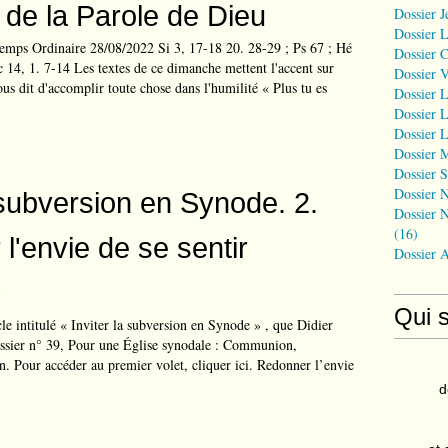
e de la Parole de Dieu
Dossier J
Dossier 
mps Ordinaire 28/08/2022 Si 3, 17-18 20. 28-29 ; Ps 67 ; Hé
Dossier 
 14, 1. 7-14 Les textes de ce dimanche mettent l'accent sur
Dossier 
ous dit d'accomplir toute chose dans l'humilité « Plus tu es
Dossier L
Dossier L
Dossier L
Dossier 
Dossier S
Dossier N
a subversion en Synode. 2.
Dossier N
(16)
l'envie de se sentir
Dossier 
?
Qui 
cle intitulé « Inviter la subversion en Synode » , que Didier
ssier n° 39, Pour une Église synodale : Communion,
on. Pour accéder au premier volet, cliquer ici. Redonner l’envie
d