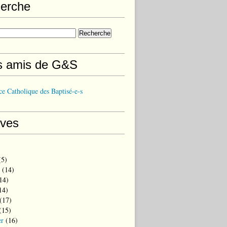
erche
s amis de G&S
e Catholique des Baptisé-e-s
ives
5)
(14)
14)
14)
(17)
(15)
er
(16)