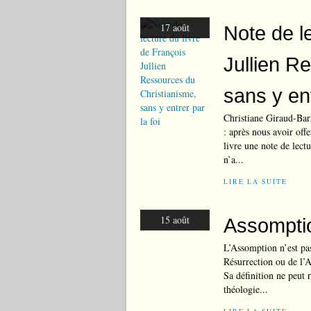
17 août
Note de l
Jullien R
sans y ent
Christiane Giraud-Bar
: après nous avoir off
livre une note de lect
n’a...
LIRE LA SUITE
15 août
Assompti
L’Assomption n’est pas
Résurrection ou de l’A
Sa définition ne peut r
théologie...