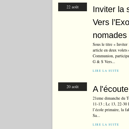
22 août
Inviter l
Vers l’E
nomades
Sous le titre « Invite
article en deux volets
Communion, participat
G & S Vers...
LIRE LA SUITE
20 août
A l'écout
21eme dimanche du Tem
11-13 ; Lc 13, 22-30 
l’école primaire, la f
Sa...
LIRE LA SUITE