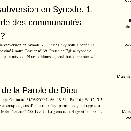
et 
a subversion en Synode. 1.
xode des communautés
i
de
 ?
pou
r la subversion en Synode » , Didier Lévy nous a confié un
D
 destiné à notre Dossier n° 39, Pour une Église synodale :
ion et mission. Nous publions aujourd’hui le premier volet.
Mais ils
e de la Parole de Dieu
ps Ordinaire 21/08/2022 Is 66, 18-21 ; Ps 116 ; Hé 12, 5-7.
Beaucoup de gens d’un certain âge, parmi nous, ont appris, à
able de Florian (1755-1794) : La guenon, le singe et la noix 1 .
Mais 
éc