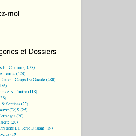
ez-moi
gories et Dossiers
ns En Chemin
(1078)
es Temps
(528)
 Cœur - Coups De Gueule
(280)
156)
iance À L'autre
(118)
38)
 & Sentiers
(27)
Pauvre(te)s
(25)
'etranger
(20)
aicite
(20)
hretiens En Terre D'islam
(19)
xclus
(19)