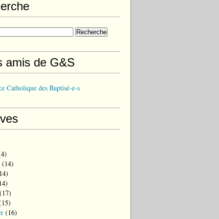
erche
s amis de G&S
e Catholique des Baptisé-e-s
ives
4)
(14)
14)
14)
(17)
(15)
er
(16)