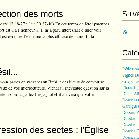
ection des morts
Suiv
Marc 12,18-27 ; Luc 20,27-40) En ces temps de fêtes païennes
rt est « à l’honneur », il m’a paru intéressant d’aller voir
est évoquée l’ennemie la plus efficace de la mort : la
Caté
Réflexio
sil...
Signes D
Coups De
vous partez en vacances au Brésil : des lueurs de convoitise
Fioretti
(
yeux de vos interlocuteurs. Viendra l’inévitable question sur la
D'une All
era si vous parlez l’espagnol et il arrivera que votre
Dossiers
(
Garrigues
Dossier 
Dossier L
Dossier L
ession des sectes : l'Église
Dossier C
Dossier E