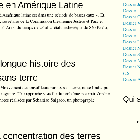
e en Amérique Latine
Dossier J
Dossier 
d'Amérique latine est dans une période de basses eaux ». Et,
Dossier 
 secrétaire de la Commission brésilienne Justice et Paix et
Dossier 
nal Arns, du temps où celui-ci était archevêque de São Paulo,
Dossier L
Dossier L
Dossier L
Dossier 
Dossier S
Dossier N
a longue histoire des
Dossier N
(16)
ans terre
Dossier 
Mouvement des travailleurs ruraux sans terre, ne se limite pas
e agraire. Une approche visuelle du problème pourrait s’opérer
Qui 
photos réalisées par Sebastiao Salgado, un photographe
d
a concentration des terres