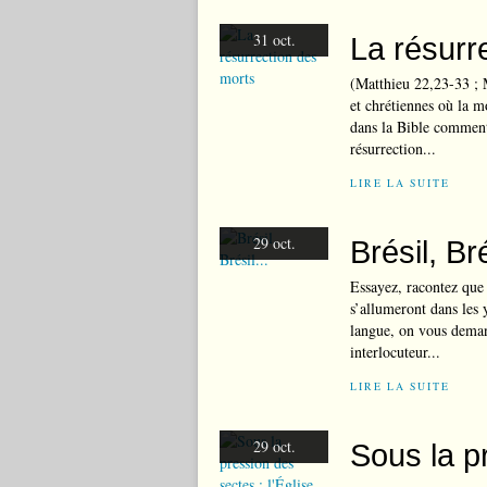
31 oct.
La résurr
(Matthieu 22,23-33 ; 
et chrétiennes où la mo
dans la Bible comment 
résurrection...
LIRE LA SUITE
29 oct.
Brésil, Bré
Essayez, racontez que 
s’allumeront dans les 
langue, on vous demand
interlocuteur...
LIRE LA SUITE
29 oct.
Sous la pr