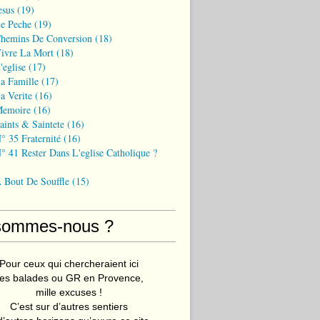
esus
(19)
Le Peche
(19)
Chemins De Conversion
(18)
Vivre La Mort
(18)
'eglise
(17)
a Famille
(17)
a Verite
(16)
Memoire
(16)
aints & Saintete
(16)
° 35 Fraternité
(16)
° 41 Rester Dans L'eglise Catholique ?
A Bout De Souffle
(15)
sommes-nous ?
Pour ceux qui chercheraient ici
es balades ou GR en Provence,
mille excuses !
C’est sur d’autres sentiers