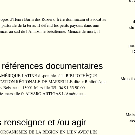
et 
 propos d’Henri Burin des Roziers, frère dominicain et avocat au
i
pastorale de la terre. Il défend les petits paysans dans une
de
ence, au sud de l’Amazonie brésilienne. Menacé de mort, il
pou
D
 références documentaires
MÉRIQUE LATINE disponibles à la BIBLIOTHÈQUE
Mais ils
ATION RÉGIONALE DE MARSEILLE dite « Bibliothèque
rs Belsunce - 13001 Marseille Tél: 04 91 55 90 00
rie-marseille.fr ALVARO ARTIGAS L'Amérique...
Mais 
 renseigner et /ou agir
éc
 ORGANISMES DE LA RÉGION EN LIEN AVEC LES