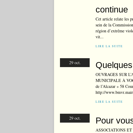
continue
Cet article relate les
sein de la Commission 
région d’extrême viol
vit...
LIRE LA SUITE
29 oct.
Quelques
OUVRAGES SUR L’A
MUNICIPALE À VOC
de l’Alcazar » 58 Cou
http://www.bmvr.mai
LIRE LA SUITE
29 oct.
Pour vous
ASSOCIATIONS ET