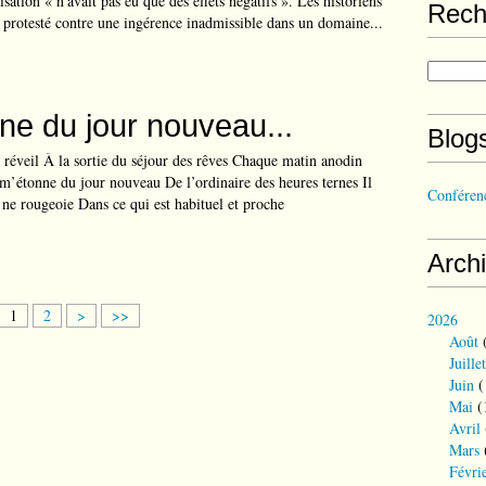
sation « n'avait pas eu que des effets négatifs ». Les historiens
Rech
 protesté contre une ingérence inadmissible dans un domaine...
ne du jour nouveau...
Blog
u réveil À la sortie du séjour des rêves Chaque matin anodin
m’étonne du jour nouveau De l’ordinaire des heures ternes Il
Conférenc
n ne rougeoie Dans ce qui est habituel et proche
Arch
1
2
>
>>
2026
Août
(
Juillet
Juin
(
Mai
(
Avril
Mars
Févri