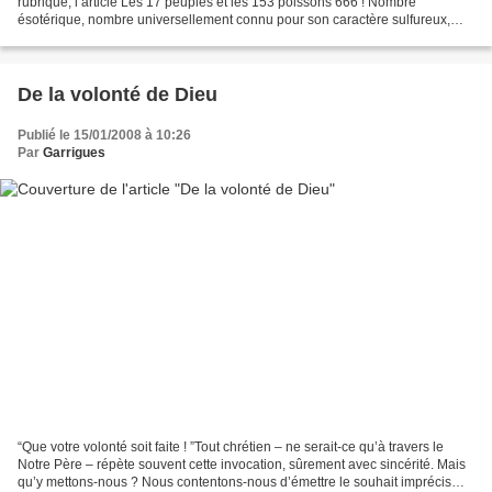
rubrique, l’article Les 17 peuples et les 153 poissons 666 ! Nombre
ésotérique, nombre universellement connu pour son caractère sulfureux,
nombre magique, nombre diabolique… nombre...
De la volonté de Dieu
Publié le 15/01/2008 à 10:26
Par
Garrigues
“Que votre volonté soit faite ! ”Tout chrétien – ne serait-ce qu’à travers le
Notre Père – répète souvent cette invocation, sûrement avec sincérité. Mais
qu’y mettons-nous ? Nous contentons-nous d’émettre le souhait imprécis