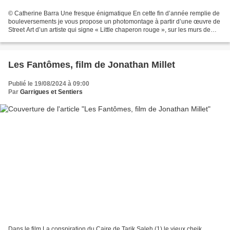
© Catherine Barra Une fresque énigmatique En cette fin d’année remplie de
bouleversements je vous propose un photomontage à partir d’une œuvre de
Street Art d’un artiste qui signe « Little chaperon rouge », sur les murs de
Paris dans le 20e arrondissement,...
Les Fantômes, film de Jonathan Millet
Publié le 19/08/2024 à 09:00
Par
Garrigues et Sentiers
Dans le film La conspiration du Caire de Tarik Saleh (1) le vieux cheik