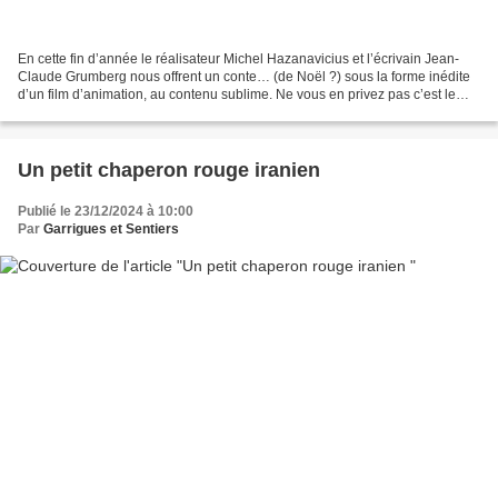
En cette fin d’année le réalisateur Michel Hazanavicius et l’écrivain Jean-
Claude Grumberg nous offrent un conte… (de Noël ?) sous la forme inédite
d’un film d’animation, au contenu sublime. Ne vous en privez pas c’est le
genre de chef-d’œuvre qui élève...
Un petit chaperon rouge iranien
Publié le 23/12/2024 à 10:00
Par
Garrigues et Sentiers