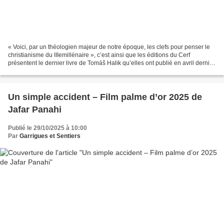
« Voici, par un théologien majeur de notre époque, les clefs pour penser le
christianisme du IIIemillénaire », c’est ainsi que les éditions du Cerf
présentent le dernier livre de Tomáš Halik qu’elles ont publié en avril dernier
et dont Guy Aurenche nous...
Un simple accident – Film palme d’or 2025 de
Jafar Panahi
Publié le 29/10/2025 à 10:00
Par
Garrigues et Sentiers