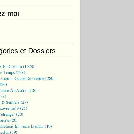
ez-moi
gories et Dossiers
ns En Chemin
(1078)
es Temps
(528)
 Cœur - Coups De Gueule
(280)
156)
iance À L'autre
(118)
38)
 & Sentiers
(27)
Pauvre(te)s
(25)
'etranger
(20)
aicite
(20)
hretiens En Terre D'islam
(19)
xclus
(19)