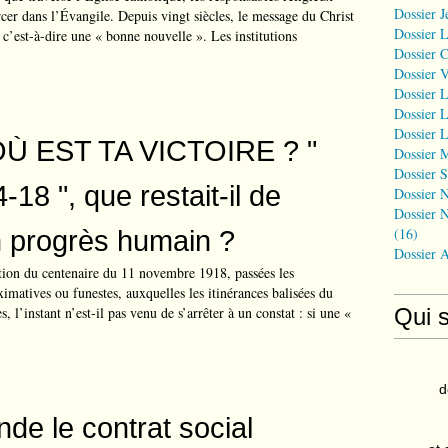
Dossier J
rcer dans l’Évangile. Depuis vingt siècles, le message du Christ
Dossier 
 c’est-à-dire une « bonne nouvelle ». Les institutions
Dossier 
Dossier 
Dossier L
Dossier L
Dossier L
Ù EST TA VICTOIRE ? "
Dossier 
Dossier S
-18 ", que restait-il de
Dossier N
Dossier N
un progrès humain ?
(16)
Dossier 
on du centenaire du 11 novembre 1918, passées les
imatives ou funestes, auxquelles les itinérances balisées du
s, l’instant n’est-il pas venu de s’arrêter à un constat : si une «
Qui 
d
nde le contrat social