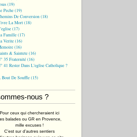
esus
(19)
Le Peche
(19)
Chemins De Conversion
(18)
Vivre La Mort
(18)
'eglise
(17)
a Famille
(17)
a Verite
(16)
Memoire
(16)
aints & Saintete
(16)
° 35 Fraternité
(16)
° 41 Rester Dans L'eglise Catholique ?
A Bout De Souffle
(15)
sommes-nous ?
Pour ceux qui chercheraient ici
es balades ou GR en Provence,
mille excuses !
C’est sur d’autres sentiers