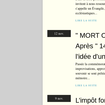
invitent à nous ressou
s’appelle un Évangile,
ecclésiastiques...
LIRE LA SUITE
12 nov.
" MORT O
Après " 14
l’idée d'
Passée la commémorati
improvisations, approx
souvenir se sont prêtée
mémoire...
LIRE LA SUITE
9 nov.
L’impôt fo