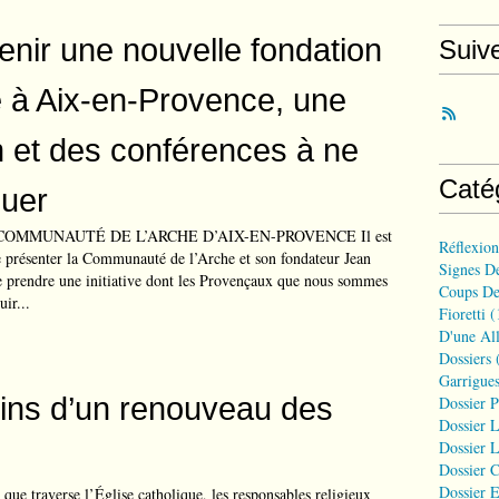
enir une nouvelle fondation
Suiv
e à Aix-en-Provence, une
n et des conférences à ne
Caté
uer
COMMUNAUTÉ DE L’ARCHE D’AIX-EN-PROVENCE Il est
Réflexio
de présenter la Communauté de l’Arche et son fondateur Jean
Signes D
e prendre une initiative dont les Provençaux que nous sommes
Coups De
ir...
Fioretti
(
D'une All
Dossiers
(
Garrigues
ins d’un renouveau des
Dossier 
Dossier L
Dossier L
Dossier C
Dossier E
 que traverse l’Église catholique, les responsables religieux