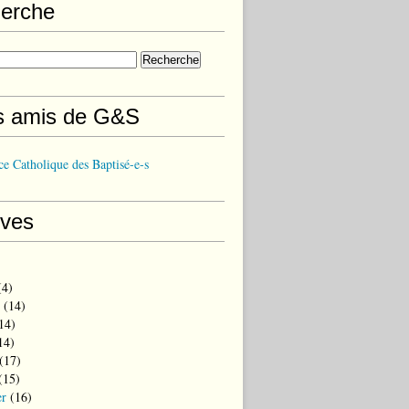
erche
s amis de G&S
e Catholique des Baptisé-e-s
ives
4)
(14)
14)
14)
(17)
(15)
er
(16)