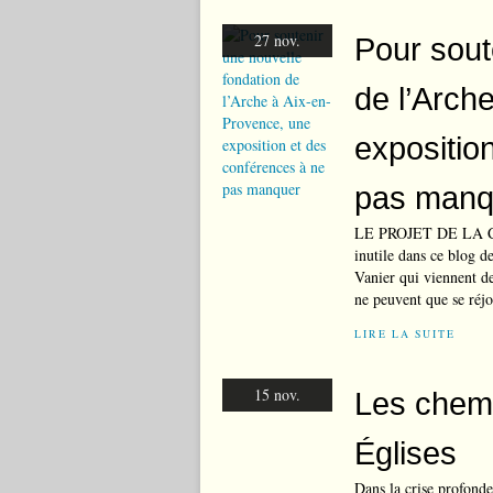
27 nov.
Pour sout
de l’Arch
expositio
pas manq
LE PROJET DE LA 
inutile dans ce blog 
Vanier qui viennent d
ne peuvent que se réjou
LIRE LA SUITE
15 nov.
Les chem
Églises
Dans la crise profonde