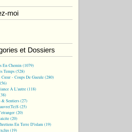
ez-moi
gories et Dossiers
ns En Chemin
(1079)
es Temps
(528)
 Cœur - Coups De Gueule
(280)
156)
iance À L'autre
(118)
38)
 & Sentiers
(27)
Pauvre(te)s
(25)
'etranger
(20)
aicite
(20)
hretiens En Terre D'islam
(19)
xclus
(19)