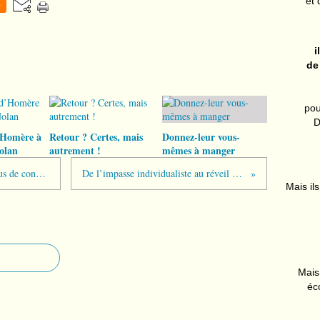
et 
0
i
de
pou
D
’Homère à
Retour ? Certes, mais
Donnez-leur vous-
olan
autrement !
mêmes à manger
« Abus sexuels, abus de pouvoir et abus de confiance »
De l’impasse individualiste au réveil citoyen
Mais ils
Mais 
éc