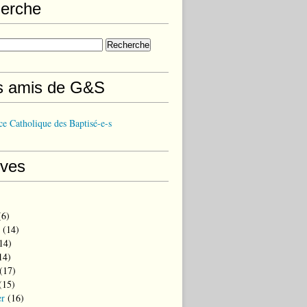
erche
s amis de G&S
e Catholique des Baptisé-e-s
ives
6)
(14)
14)
14)
(17)
(15)
er
(16)