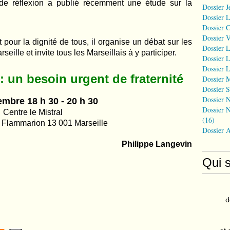
n de réflexion a publié récemment une étude sur la
Dossier J
Dossier 
Dossier 
Dossier 
our la dignité de tous, il organise un débat sur les
Dossier L
eille et invite tous les Marseillais à y participer.
Dossier L
Dossier L
: un besoin urgent de fraternité
Dossier 
Dossier S
Dossier N
mbre 18 h 30 - 20 h 30
Dossier N
Centre le Mistral
(16)
 Flammarion 13 001 Marseille
Dossier 
Philippe Langevin
Qui 
d