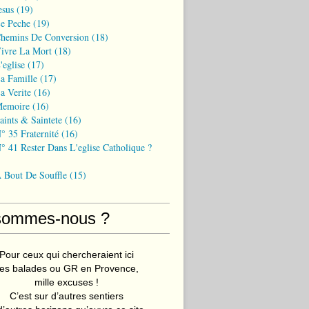
esus
(19)
Le Peche
(19)
Chemins De Conversion
(18)
Vivre La Mort
(18)
'eglise
(17)
a Famille
(17)
a Verite
(16)
Memoire
(16)
aints & Saintete
(16)
° 35 Fraternité
(16)
° 41 Rester Dans L'eglise Catholique ?
A Bout De Souffle
(15)
sommes-nous ?
Pour ceux qui chercheraient ici
es balades ou GR en Provence,
mille excuses !
C’est sur d’autres sentiers