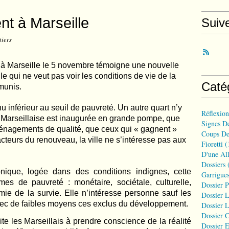
t à Marseille
Suiv
tiers
 à Marseille le 5 novembre témoigne une nouvelle
lle qui ne veut pas voir les conditions de vie de la
Caté
munis.
u inférieur au seuil de pauvreté. Un autre quart n’y
Réflexio
 la Marseillaise est inaugurée en grande pompe, que
Signes D
ménagements de qualité, que ceux qui « gagnent »
Coups De
teurs du renouveau, la ville ne s’intéresse pas aux
Fioretti
(
D'une All
Dossiers
(
nique, logée dans des conditions indignes, cette
Garrigues
mes de pauvreté : monétaire, sociétale, culturelle,
Dossier 
ie de la survie. Elle n’intéresse personne sauf les
Dossier L
ec de faibles moyens ces exclus du développement.
Dossier L
Dossier C
e les Marseillais à prendre conscience de la réalité
Dossier E