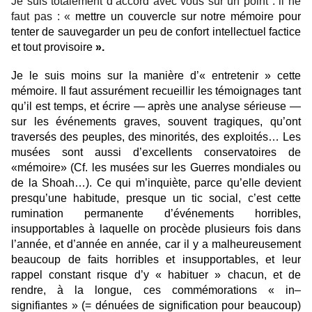
Je suis totalement d’accord avec vous sur un point : il ne
faut pas : «
mettre un couvercle sur notre mémoire pour
tenter de sauvegarder un peu de confort intellectuel factice
et tout provisoire
».
Je le suis moins sur la manière d’« entretenir » cette
mémoire. Il faut assurément recueillir les témoignages tant
qu’il est temps, et écrire — après une analyse sérieuse —
sur les événements graves, souvent tragiques, qu’ont
traversés des peuples, des minorités, des exploités… Les
musées sont aussi d’excellents conservatoires de
«mémoire» (Cf. les musées sur les Guerres mondiales ou
de la Shoah…). Ce qui m’inquiète, parce qu’elle devient
presqu’une habitude, presque un tic social, c’est cette
rumination permanente d’événements horribles,
insupportables à laquelle on procède plusieurs fois dans
l’année, et d’année en année, car il y a malheureusement
beaucoup de faits horribles et insupportables, et leur
rappel constant risque d’y « habituer » chacun, et de
rendre, à la longue, ces commémorations « in–
signifiantes » (= dénuées de signification pour beaucoup)