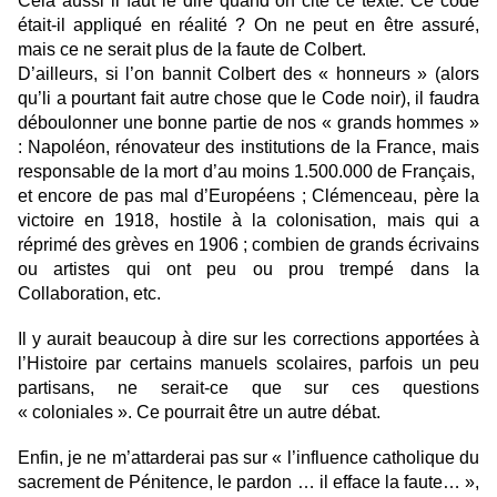
Cela aussi il faut le dire quand on cite ce texte. Ce code
était-il appliqué en réalité ? On ne peut en être assuré,
mais ce ne serait plus de la faute de Colbert.
D’ailleurs, si l’on bannit Colbert des « honneurs » (alors
qu’li a pourtant fait autre chose que le Code noir), il faudra
déboulonner une bonne partie de nos « grands hommes »
: Napoléon, rénovateur des institutions de la France, mais
responsable de la mort d’au moins 1.500.000 de Français,
et encore de pas mal d’Européens ; Clémenceau, père la
victoire en 1918, hostile à la colonisation, mais qui a
réprimé des grèves en 1906 ; combien de grands écrivains
ou artistes qui ont peu ou prou trempé dans la
Collaboration, etc.
Il y aurait beaucoup à dire sur les corrections apportées à
l’Histoire par certains manuels scolaires, parfois un peu
partisans, ne serait-ce que sur ces questions
« coloniales ». Ce pourrait être un autre débat.
Enfin, je ne m’attarderai pas sur « l’influence catholique du
sacrement de Pénitence, le pardon … il efface la faute… »,