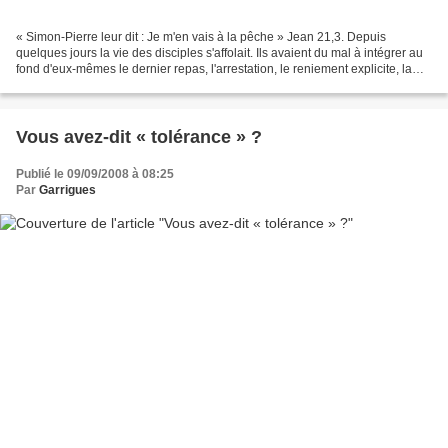
« Simon-Pierre leur dit : Je m'en vais à la pêche » Jean 21,3. Depuis
quelques jours la vie des disciples s'affolait. Ils avaient du mal à intégrer au
fond d'eux-mêmes le dernier repas, l'arrestation, le reniement explicite, la
trahison d'un frère, le...
Vous avez-dit « tolérance » ?
Publié le 09/09/2008 à 08:25
Par
Garrigues