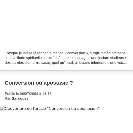
Lorsque je laisse résonner le mot de « conversion », surgit immédiatement
cette attitude spirituelle caractérisée par le passage d'une lecture studieuse
des paroles d'un Livre sacré, quel qu'il soit, à l'écoute intérieure d'une voix
qui parle au cœur....
Conversion ou apostasie ?
Publié le 08/07/2008 à 14:16
Par
Garrigues