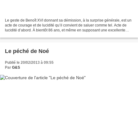
Le geste de Benoît XVI donnant sa démission, à la surprise générale, est un
acte de courage et de lucidité qu’il convient de saluer comme tel. Acte de
lucidité d’abord. À bientôt 86 ans, et même en supposant une excellente
santé, comment assumer une charge...
Le péché de Noé
Publié le 20/02/2013 à 09:55
Par
G&S