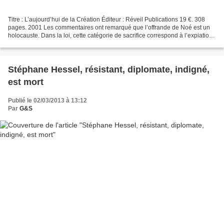
Titre : L’aujourd’hui de la Création Éditeur : Réveil Publications 19 €. 308
pages. 2001 Les commentaires ont remarqué que l’offrande de Noé est un
holocauste. Dans la loi, cette catégorie de sacrifice correspond à l’expiation
des péchés commis, non pas...
Stéphane Hessel, résistant, diplomate, indigné,
est mort
Publié le 02/03/2013 à 13:12
Par
G&S