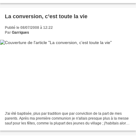
la hiérarchie et du clergé dans un...
La conversion, c’est toute la vie
Publié le 08/07/2008 à 12:22
Par
Garrigues
J'ai été baptisée, plus par tradition que par conviction de la part de mes
parents. Après ma première communion je n'allais presque plus à la messe
sauf pour les fêtes, comme la plupart des jeunes du village ; j'habitais alors à
Fos-sur-Mer. Après le...