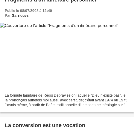
Publié le 08/07/2008 à 12:40
Par
Garrigues
La formule lapidaire de Régis Debray selon laquelle "Dieu n'existe pas", je
la prononçais autrefois moi aussi, avec certitude; c'était avant 1974 ou 1975.
J'avais même, à partir de l'idée traditionnelle d'une certaine théologie sur "le
Dieu des philosophes...
La conversion est une vocation