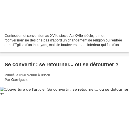
Confession et conversion au XVIIe siècle Au XVIIe siècle, le mot
"conversion" ne désigne pas d'abord un changement de religion ou l'entrée
dans l'Église d'un incroyant, mais le bouleversement intérieur qui fait d'un
chrétien "sociologique" un croyant...
Se convertir : se retourner... ou se détourner ?
Publié le 09/07/2008 à 09:28
Par
Garrigues