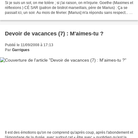
Si je suis un sot, on me tolère ; si j'ai raison, on m'injurie. Goethe (Maximes et
réflexions ) CÉ SAR (patron de bistrot marseillais, père de Marius) : Ça se
passait ici, un soir. Au mois de février. [Marius] m'a répondu sans respect... Et
même grossièrement....
Devoir de vacances (7) : M'aimes-tu ?
Publié le 11/09/2008 à 17:13
Par
Garrigues
Il est des émotions qu'on ne comprend qu'après coup, après l'abondement et
l'émondage de la durée, avec surtout cet « être avec » quotidien qu'est la