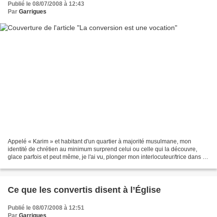
Publié le 08/07/2008 à 12:43
Par
Garrigues
Appelé « Karim » et habitant d'un quartier à majorité musulmane, mon
identité de chrétien au minimum surprend celui ou celle qui la découvre,
glace parfois et peut même, je l'ai vu, plonger mon interlocuteur/trice dans un
état de quasi-détresse ! Et que...
Ce que les convertis disent à l’Église
Publié le 08/07/2008 à 12:51
Par
Garrigues