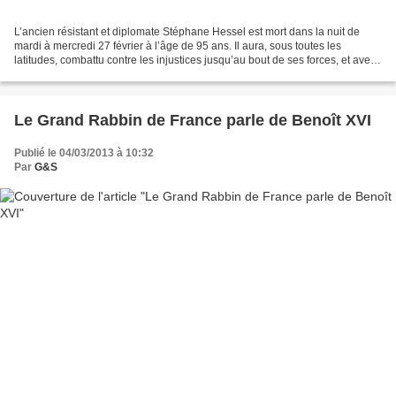
L’ancien résistant et diplomate Stéphane Hessel est mort dans la nuit de
mardi à mercredi 27 février à l’âge de 95 ans. Il aura, sous toutes les
latitudes, combattu contre les injustices jusqu’au bout de ses forces, et avec
la distinction qui le caractérisait....
Le Grand Rabbin de France parle de Benoît XVI
Publié le 04/03/2013 à 10:32
Par
G&S