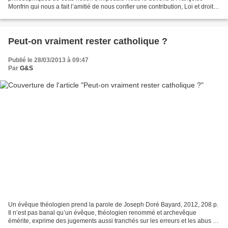
Monfrin qui nous a fait l’amitié de nous confier une contribution, Loi et droits
naturels : les sources antiques...
Peut-on vraiment rester catholique ?
Publié le 28/03/2013 à 09:47
Par
G&S
Un évêque théologien prend la parole de Joseph Doré Bayard, 2012, 208 p.
Il n’est pas banal qu’un évêque, théologien renommé et archevêque
émérite, exprime des jugements aussi tranchés sur les erreurs et les abus de