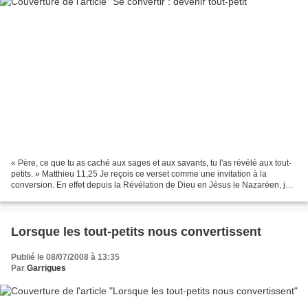
« Père, ce que tu as caché aux sages et aux savants, tu l'as révélé aux tout-
petits. » Matthieu 11,25 Je reçois ce verset comme une invitation à la
conversion. En effet depuis la Révélation de Dieu en Jésus le Nazaréen, je
ne peux imaginer Dieu réservant...
Lorsque les tout-petits nous convertissent
Publié le 08/07/2008 à 13:35
Par
Garrigues