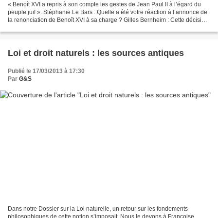
« Benoît XVI a repris à son compte les gestes de Jean Paul II à l’égard du
peuple juif ». Stéphanie Le Bars : Quelle a été votre réaction à l’annonce de
la renonciation de Benoît XVI à sa charge ? Gilles Bernheim : Cette décision
est digne et courageuse....
Loi et droit naturels : les sources antiques
Publié le 17/03/2013 à 17:30
Par
G&S
Dans notre Dossier sur la Loi naturelle, un retour sur les fondements
philosophiques de cette notion s’imposait. Nous le devons à Françoise