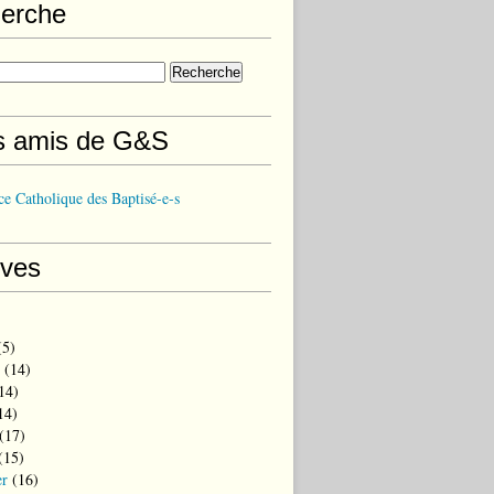
erche
s amis de G&S
e Catholique des Baptisé-e-s
ives
5)
(14)
14)
14)
(17)
(15)
er
(16)