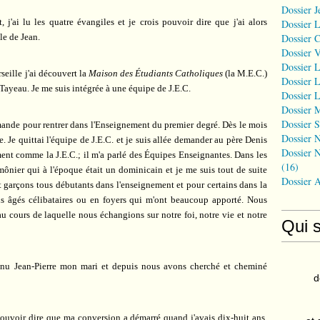
Dossier J
 j'ai lu les quatre évangiles et je crois pouvoir dire que j'ai alors
Dossier 
le de Jean.
Dossier 
Dossier 
Dossier L
seille j'ai découvert la
Maison des Étudiants Catholiques
(la M.E.C.)
Dossier L
 Tayeau. Je me suis intégrée à une équipe de J.E.C.
Dossier L
Dossier 
Dossier S
demande pour rentrer dans l'Enseignement du premier degré. Dès le mois
Dossier N
. Je quittai l'équipe de J.E.C. et je suis allée demander au père Denis
Dossier N
ent comme la J.E.C.; il m'a parlé des Équipes Enseignantes. Dans les
(16)
umônier qui à l'époque était un dominicain et je me suis tout de suite
Dossier 
et garçons tous débutants dans l'enseignement et pour certains dans la
lus âgés célibataires ou en foyers qui m'ont beaucoup apporté. Nous
 cours de laquelle nous échangions sur notre foi, notre vie et notre
Qui 
nnu Jean-Pierre mon mari et depuis nous avons cherché et cheminé
d
 pouvoir dire que ma conversion a démarré quand j'avais dix-huit ans,