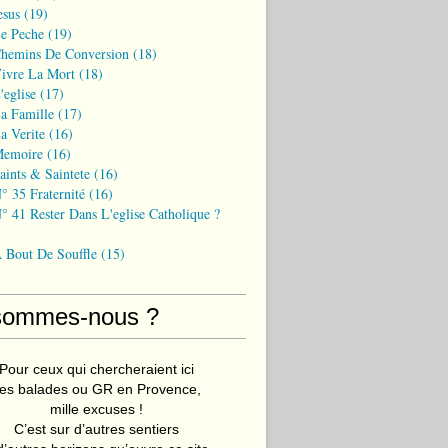
esus
(19)
Le Peche
(19)
Chemins De Conversion
(18)
Vivre La Mort
(18)
'eglise
(17)
a Famille
(17)
a Verite
(16)
Memoire
(16)
aints & Saintete
(16)
° 35 Fraternité
(16)
° 41 Rester Dans L'eglise Catholique ?
A Bout De Souffle
(15)
sommes-nous ?
Pour ceux qui chercheraient ici
es balades ou GR en Provence,
mille excuses !
C’est sur d’autres sentiers