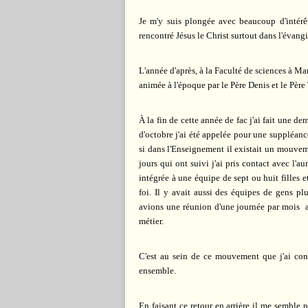
Je m'y suis plongée avec beaucoup d'intérêt,
rencontré Jésus le Christ surtout dans l'évangi
L'année d'après, à la Faculté de sciences à Mar
animée à l'époque par le Père Denis et le Père
À la fin de cette année de fac j'ai fait une 
d'octobre j'ai été appelée pour une suppléance
si dans l'Enseignement il existait un mouvem
jours qui ont suivi j'ai pris contact avec l'a
intégrée à une équipe de sept ou huit filles 
foi. Il y avait aussi des équipes de gens p
avions une réunion d'une journée par mois au
métier.
C'est au sein de ce mouvement que j'ai co
ensemble.
En faisant ce retour en arrière il me semble