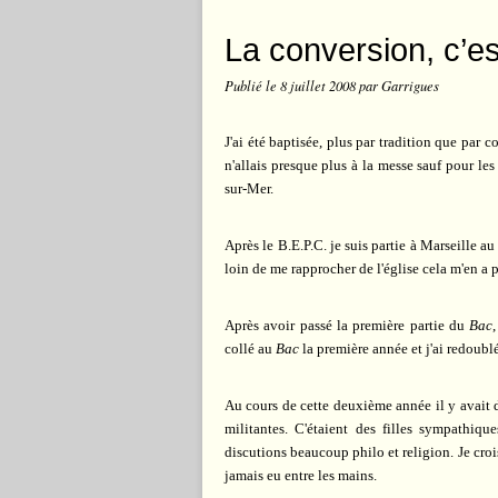
La conversion, c’est
Publié le
8 juillet 2008
par Garrigues
J'ai été baptisée, plus par tradition que par
n'allais presque plus à la messe sauf pour les
sur-Mer.
Après le B.E.P.C. je suis partie à Marseille au
loin de me rapprocher de l'église cela m'en a 
Après avoir passé la première partie du
Bac
collé au
Bac
la première année et j'ai redoubl
Au cours de cette deuxième année il y avait da
militantes. C'étaient des filles sympathiqu
discutions beaucoup philo et religion. Je crois
jamais eu entre les mains.