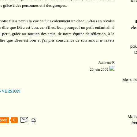
et 
rs grâce à des personnes et à des groupes.
otre fils a perdu la vue ce fut évidemment un choc, j'étais en révolte
i
s dire que Dieu est bon, car s'il est bon pourquoi un petit enfant aimé
de
à petit, grâce au soutien des amis, de notre équipe de réflexion, à la
dire que Dieu est bon et j'ai pris conscience de son amour à travers
pou
D
Jeannette R
20 juin 2008
Mais ils
NVERSION
Mais 
post
0
éc