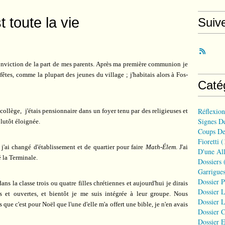
 toute la vie
Suiv
 conviction de la part de mes parents. Après ma première communion je
 fêtes, comme la plupart des jeunes du village ; j'habitais alors à Fos-
Caté
Réflexio
 collège, j'étais pensionnaire dans un foyer tenu par des religieuses et
Signes D
plutôt éloignée.
Coups De
Fioretti
(
, j'ai changé d'établissement et de quartier pour faire
Math-Élem
. J'ai
D'une All
é la Terminale.
Dossiers
(
Garrigues
Dossier 
ns la classe trois ou quatre filles chrétiennes et aujourd'hui je dirais
Dossier L
es et ouvertes, et bientôt je me suis intégrée à leur groupe. Nous
Dossier L
 que c'est pour Noël que l'une d'elle m'a offert une bible, je n'en avais
Dossier C
Dossier E