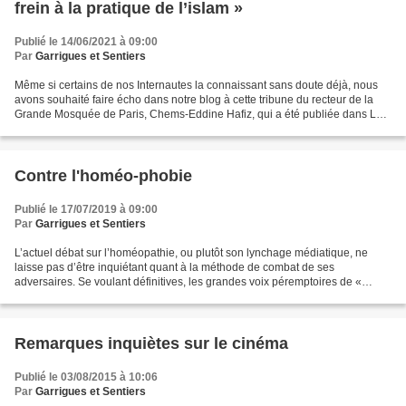
frein à la pratique de l’islam »
Publié le 14/06/2021 à 09:00
Par
Garrigues et Sentiers
Même si certains de nos Internautes la connaissant sans doute déjà, nous
avons souhaité faire écho dans notre blog à cette tribune du recteur de la
Grande Mosquée de Paris, Chems-Eddine Hafiz, qui a été publiée dans Le
Monde et sur le site de ce journal....
Contre l'homéo-phobie
Publié le 17/07/2019 à 09:00
Par
Garrigues et Sentiers
L’actuel débat sur l’homéopathie, ou plutôt son lynchage médiatique, ne
laisse pas d’être inquiétant quant à la méthode de combat de ses
adversaires. Se voulant définitives, les grandes voix péremptoires de «
spécialistes » médicaux patentés tiennent...
Remarques inquiètes sur le cinéma
Publié le 03/08/2015 à 10:06
Par
Garrigues et Sentiers