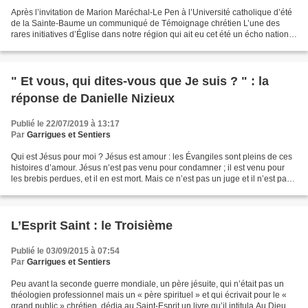
Après l’invitation de Marion Maréchal-Le Pen à l’Université catholique d’été
de la Sainte-Baume un communiqué de Témoignage chrétien L’une des
rares initiatives d’Église dans notre région qui ait eu cet été un écho national
est l’invitation de Marion...
" Et vous, qui dites-vous que Je suis ? " : la
réponse de Danielle Nizieux
Publié le 22/07/2019 à 13:17
Par
Garrigues et Sentiers
Qui est Jésus pour moi ? Jésus est amour : les Évangiles sont pleins de ces
histoires d’amour. Jésus n’est pas venu pour condamner ; il est venu pour
les brebis perdues, et il en est mort. Mais ce n’est pas un juge et il n’est pas
revanchard. Son mode...
L’Esprit Saint : le Troisième
Publié le 03/09/2015 à 07:54
Par
Garrigues et Sentiers
Peu avant la seconde guerre mondiale, un père jésuite, qui n’était pas un
théologien professionnel mais un « père spirituel » et qui écrivait pour le «
grand public » chrétien, dédia au Saint-Esprit un livre qu’il intitula Au Dieu