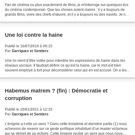
Fan de cinéma ou plus exactement de films, je m'interroge sur quelques tics
du cinéma contemporain. Que les choses soient claires : il y a toujours de
grands films, voire des chefs-d'œuvre, et il y a toujours eu des navets. Je ne
citerai nommément aucun...
Une loi contre la haine
Publié le 16/07/2019 à 09:15
Par
Garrigues et Sentiers
Une loi vient d’être votée pour interdire les expressions de haine dans les
réseaux sociaux. Il faudrait définir ce qu’est la haine, car le mot est bien
souvent employé à tort pour déconsidérer celui qui en est accusé. On a les
mêmes glissements avec...
Habemus matrem ? (fin) : Démocratie et
corruption
Publié le 20/01/2021 à 12:10
Par
Garrigues et Sentiers
L’énigme a-t-elle un sens ? Dans cette troisième et dernière partie (1) nous
achevons de revenir sur ce geste politique inhabituel d’un leader victorieux
qui se démet de sa victoire. Cette énigme recèle un sens que nous nous