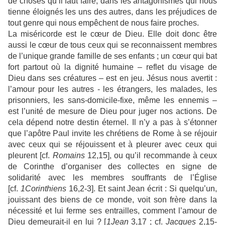
de choses qu’il faut faire, dans les antagonismes qui nous
tienne éloignés les uns des autres, dans les préjudices de
tout genre qui nous empêchent de nous faire proches.
La miséricorde est le cœur de Dieu. Elle doit donc être
aussi le cœur de tous ceux qui se reconnaissent membres
de l’unique grande famille de ses enfants ; un cœur qui bat
fort partout où la dignité humaine – reflet du visage de
Dieu dans ses créatures – est en jeu. Jésus nous avertit :
l’amour pour les autres - les étrangers, les malades, les
prisonniers, les sans-domicile-fixe, même les ennemis –
est l’unité de mesure de Dieu pour juger nos actions. De
cela dépend notre destin éternel. Il n’y a pas à s’étonner
que l’apôtre Paul invite les chrétiens de Rome à se réjouir
avec ceux qui se réjouissent et à pleurer avec ceux qui
pleurent [cf.
Romains
12,15], ou qu’il recommande à ceux
de Corinthe d’organiser des collectes en signe de
solidarité avec les membres souffrants de l’Église
[cf.
1Corinthiens
16,2-3]. Et saint Jean écrit : Si quelqu’un,
jouissant des biens de ce monde, voit son frère dans la
nécessité et lui ferme ses entrailles, comment l’amour de
Dieu demeurait-il en lui ? [
1Jean
3,17 ; cf.
Jacques
2,15-