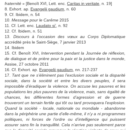
fraternité
» [Benoît XVI, Lett. enc.
Caritas in veritate
, n. 19]
8. Exhort. ap.
Evangelii gaudium
, n. 60
9. Cf. Ibidem, n. 54
10.
Message pour le Carême
2015
11. Cf. Lett. enc.
Laudato si’
, n. 92
12. Cf. Ibidem, n. 51
13.
Discours à l’occasion des vœux au Corps Diplomatique
accrédité près le Saint-Siège, 7 janvier 2013
14. Ibidem
15. Cf. Benoît XVI,
Intervention pendant la Journée de réflexion,
de dialogue et de prière pour la paix et la justice dans le monde
,
Assise, 27 octobre 2011
16. Cf. Exhort. ap.
Evangelii gaudium
, nn. 217-237
17.
Tant que ne s’éliminent pas l’exclusion sociale et la disparité
sociale, dans la société et entre les divers peuples, il sera
impossible d’éradiquer la violence. On accuse les pauvres et les
populations les plus pauvres de la violence, mais, sans égalité de
chances, les différentes formes d’agression et de guerre
trouveront un terrain fertile qui tôt ou tard provoquera l’explosion.
Quand la société - locale, nationale ou mondiale - abandonne
dans la périphérie une partie d’elle-même, il n’y a ni programmes
politiques, ni forces de l’ordre ou d’intelligence qui puissent
assurer sans fin la tranquillité. Cela n’arrive pas seulement parce