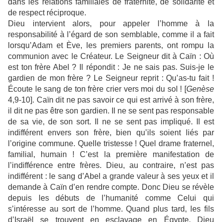
dans les relations familiales de fraternité, de solidarité et
de respect réciproque.
Dieu intervient alors, pour appeler l’homme à la
responsabilité à l’égard de son semblable, comme il a fait
lorsqu’Adam et Ève, les premiers parents, ont rompu la
communion avec le Créateur. Le Seigneur dit à Caïn : Où
est ton frère Abel ? Il répondit : Je ne sais pas. Suis-je le
gardien de mon frère ? Le Seigneur reprit : Qu’as-tu fait !
Écoute le sang de ton frère crier vers moi du sol ! [
Genèse
4,9-10]. Caïn dit ne pas savoir ce qui est arrivé à son frère,
il dit ne pas être son gardien. Il ne se sent pas responsable
de sa vie, de son sort. Il ne se sent pas impliqué. Il est
indifférent envers son frère, bien qu’ils soient liés par
l’origine commune. Quelle tristesse ! Quel drame fraternel,
familial, humain ! C’est la première manifestation de
l’indifférence entre frères. Dieu, au contraire, n’est pas
indifférent : le sang d’Abel a grande valeur à ses yeux et il
demande à Caïn d’en rendre compte. Donc Dieu se révèle
depuis les débuts de l’humanité comme Celui qui
s’intéresse au sort de l’homme. Quand plus tard, les fils
d’Israël se trouvent en esclavage en Égypte, Dieu