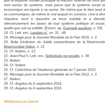
que la disparité sociale provoque la réaction violente de ceux qui
sont exclus du système, mais parce que le système social et
économique est injuste à sa racine. De même que le bien tend à
se communiquer, de même le mal auquel on consent, c'est-à-dire
l’injustice, tend à répandre sa force nuisible et à démolir
silencieusement les bases de tout système politique et social,
quelle que soit sa solidité.
[Exhort. ap.
Evangelii gaudium
, n. 59]
18. Cf. Lett. enc.
Laudato si’
, nn. 31 ; 48
19.
Message pour la Journée Mondiale de la Paix
2015, n. 2
20. Bulle d’indiction du Jubilé extraordinaire de la Miséricorde
Misericordiae Vultus
, n. 12
21. Cf. Ibidem, n. 13
22. Jean-Paul II, Lett. enc.
Sollecitudo rei socialis
, n. 38
23. Ibidem
24. Cf. Ibidem
25. Cf.
Catéchèse
de l’Audience générale du 7 janvier 2015
26.
Message pour la Journée Mondiale de la Paix
2012, n. 2
27. Ibidem
28. Cf.
Angelus
du 6 septembre 2015
29. Cf.
Angelus
du 6 septembre 2015
#Réflexions en chemin