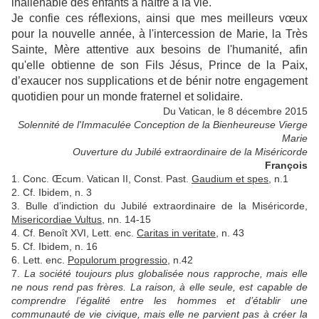
inaliénable des enfants à naître à la vie.
Je confie ces réflexions, ainsi que mes meilleurs vœux
pour la nouvelle année, à l'intercession de Marie, la Très
Sainte, Mère attentive aux besoins de l'humanité, afin
qu'elle obtienne de son Fils Jésus, Prince de la Paix,
d’exaucer nos supplications et de bénir notre engagement
quotidien pour un monde fraternel et solidaire.
Du Vatican, le 8 décembre 2015
Solennité de l'Immaculée Conception de la Bienheureuse Vierge
Marie
Ouverture du Jubilé extraordinaire de la Miséricorde
François
1. Conc. Œcum. Vatican II, Const. Past.
Gaudium et spes
, n.1
2. Cf. Ibidem, n. 3
3. Bulle d’indiction du Jubilé extraordinaire de la Miséricorde,
Misericordiae Vultus
, nn. 14-15
4. Cf. Benoît XVI, Lett. enc.
Caritas in veritate
, n. 43
5. Cf. Ibidem, n. 16
6. Lett. enc.
Populorum progressio
, n.42
7.
La société toujours plus globalisée nous rapproche, mais elle
ne nous rend pas frères. La raison, à elle seule, est capable de
comprendre l’égalité entre les hommes et d’établir une
communauté de vie civique, mais elle ne parvient pas à créer la