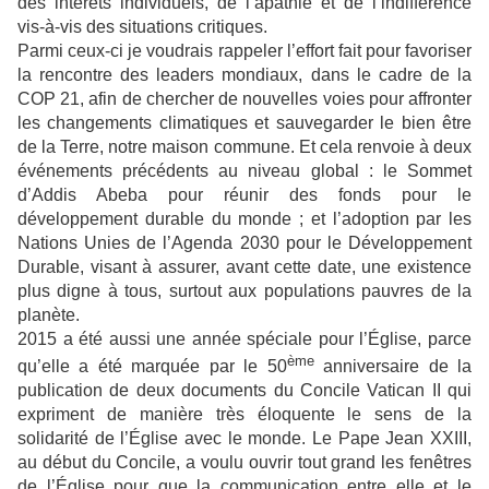
des intérêts individuels, de l’apathie et de l’indifférence
vis-à-vis des situations critiques.
Parmi ceux-ci je voudrais rappeler l’effort fait pour favoriser
la rencontre des leaders mondiaux, dans le cadre de la
COP 21, afin de chercher de nouvelles voies pour affronter
les changements climatiques et sauvegarder le bien être
de la Terre, notre maison commune. Et cela renvoie à deux
événements précédents au niveau global : le Sommet
d’Addis Abeba pour réunir des fonds pour le
développement durable du monde ; et l’adoption par les
Nations Unies de l’Agenda 2030 pour le Développement
Durable, visant à assurer, avant cette date, une existence
plus digne à tous, surtout aux populations pauvres de la
planète.
2015 a été aussi une année spéciale pour l’Église, parce
ème
qu’elle a été marquée par le 50
anniversaire de la
publication de deux documents du Concile Vatican II qui
expriment de manière très éloquente le sens de la
solidarité de l’Église avec le monde. Le Pape Jean XXIII,
au début du Concile, a voulu ouvrir tout grand les fenêtres
de l’Église pour que la communication entre elle et le