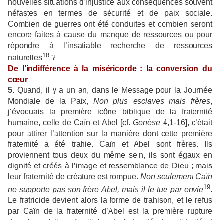
nouvelles situations d’injustice aux conséquences souvent
néfastes en termes de sécurité et de paix sociale.
Combien de guerres ont été conduites et combien seront
encore faites à cause du manque de ressources ou pour
répondre à l’insatiable recherche de ressources
18
naturelles
?
De l’indifférence à la miséricorde :
la conversion du
cœur
5.
Quand, il y a un an, dans le Message pour la Journée
Mondiale de la Paix,
Non plus esclaves mais frères
,
j’évoquais la première icône biblique de la fraternité
humaine, celle de Caïn et Abel [cf.
Genèse
4,1-16], c’était
pour attirer l’attention sur la manière dont cette première
fraternité a été trahie. Caïn et Abel sont frères. Ils
proviennent tous deux du même sein, ils sont égaux en
dignité et créés à l’image et ressemblance de Dieu ; mais
leur fraternité de créature est rompue.
Non seulement Caïn
19
ne supporte pas son frère Abel, mais il le tue par envie
.
Le fratricide devient alors la forme de trahison, et le refus
par Caïn de la fraternité d’Abel est la première rupture