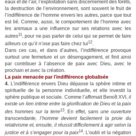
eaux et de l’air, l’exploitation sans discernement des forêts,
la destruction de l’environnement, sont souvent le fruit de
l’indifférence de l’homme envers les autres, parce que tout
est lié. Comme, aussi, le comportement de l’homme avec
les animaux a une influence sur ses relations avec les
11
autres
, pour ne pas parler de celui qui se permet de faire
12
ailleurs ce qu’il n’ose pas faire chez lui
.
Dans ces cas, et dans d’autres, l’indifférence provoque
surtout une fermeture et un désengagement, et finit ainsi
par contribuer à l’absence de paix avec Dieu, avec le
prochain et avec la création.
La paix menacée par l’indifférence globalisée
4.
L’indifférence envers Dieu dépasse la sphère intime et
spirituelle de la personne individuelle, et elle investit la
sphère publique et sociale. Comme l’affirmait Benoît XVI,
il
existe un lien intime entre la glorification de Dieu et la paix
13
des hommes sur la terre
. En effet,
sans une ouverture
transcendante, l’homme devient facilement la proie du
relativisme et, ensuite, il réussit difficilement à agir selon la
14
justice et à s’engager pour la paix
. L’oubli et la négation