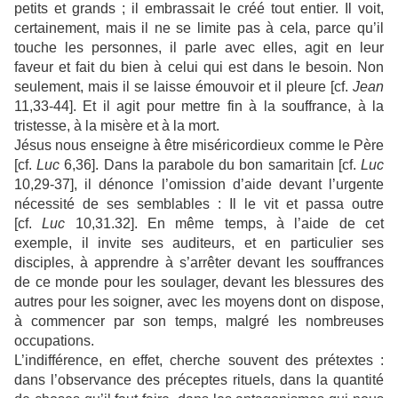
petits et grands ; il embrassait le créé tout entier. Il voit,
certainement, mais il ne se limite pas à cela, parce qu’il
touche les personnes, il parle avec elles, agit en leur
faveur et fait du bien à celui qui est dans le besoin. Non
seulement, mais il se laisse émouvoir et il pleure [cf.
Jean
11,33-44]. Et il agit pour mettre fin à la souffrance, à la
tristesse, à la misère et à la mort.
Jésus nous enseigne à être miséricordieux comme le Père
[cf.
Luc
6,36]. Dans la parabole du bon samaritain [cf.
Luc
10,29-37], il dénonce l’omission d’aide devant l’urgente
nécessité de ses semblables : Il le vit et passa outre
[cf.
Luc
10,31.32]. En même temps, à l’aide de cet
exemple, il invite ses auditeurs, et en particulier ses
disciples, à apprendre à s’arrêter devant les souffrances
de ce monde pour les soulager, devant les blessures des
autres pour les soigner, avec les moyens dont on dispose,
à commencer par son temps, malgré les nombreuses
occupations.
L’indifférence, en effet, cherche souvent des prétextes :
dans l’observance des préceptes rituels, dans la quantité