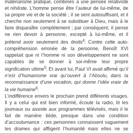
matérialisme pratique, combinés à une pensée relativiste
et nihiliste. L’homme pense être l’auteur de lui-même, de
sa propre vie et de la société ; il se sent autosuffisant, et il
cherche non seulement à se substituer à Dieu, mais à le
faire disparaître complètement ; par conséquent, il pense
ne rien devoir à personne, excepté à lui-même, et il
4
prétend avoir seulement des droits
. Contre cette auto-
compréhension erronée de la personne, Benoît XVI
rappelait que ni l’homme ni son développement ne sont
capables de se donner à soi-même leur propre
5
signification ultime
. Et avant lui, Paul VI avait affirmé qu’
il
n’est d’humanisme vrai qu’ouvert à l’Absolu, dans la
reconnaissance d’une vocation, qui donne l’idée vraie de
6
la vie humaine
.
L’indifférence envers le prochain prend différents visages.
Il y a celui qui est bien informé, écoute la radio, lit les
journaux ou assiste aux programmes télévisés, mais il le
fait de manière tiède, presque dans une condition
d’accoutumance : ces personnes connaissent vaguement
les drames qui affligent l’humanité mais elles ne se