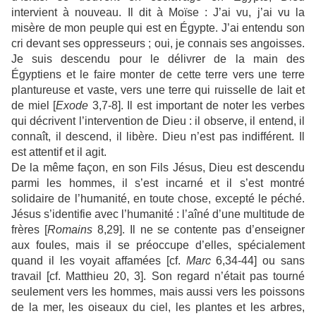
intervient à nouveau. Il dit à Moïse : J’ai vu, j’ai vu la
misère de mon peuple qui est en Égypte. J’ai entendu son
cri devant ses oppresseurs ; oui, je connais ses angoisses.
Je suis descendu pour le délivrer de la main des
Égyptiens et le faire monter de cette terre vers une terre
plantureuse et vaste, vers une terre qui ruisselle de lait et
de miel [
Exode
3,7-8]. Il est important de noter les verbes
qui décrivent l’intervention de Dieu : il observe, il entend, il
connaît, il descend, il libère. Dieu n’est pas indifférent. Il
est attentif et il agit.
De la même façon, en son Fils Jésus, Dieu est descendu
parmi les hommes, il s’est incarné et il s’est montré
solidaire de l’humanité, en toute chose, excepté le péché.
Jésus s’identifie avec l’humanité : l’aîné d’une multitude de
frères [
Romains
8,29]. Il ne se contente pas d’enseigner
aux foules, mais il se préoccupe d’elles, spécialement
quand il les voyait affamées [cf.
Marc
6,34-44] ou sans
travail [cf. Matthieu 20, 3]. Son regard n’était pas tourné
seulement vers les hommes, mais aussi vers les poissons
de la mer, les oiseaux du ciel, les plantes et les arbres,