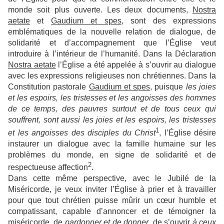
monde soit plus ouverte. Les deux documents,
Nostra
aetate
et
Gaudium et spes
, sont des expressions
emblématiques de la nouvelle relation de dialogue, de
solidarité et d’accompagnement que l’Église veut
introduire à l’intérieur de l’humanité. Dans la Déclaration
Nostra aetate
l’Église a été appelée à s’ouvrir au dialogue
avec les expressions religieuses non chrétiennes. Dans la
Constitution pastorale
Gaudium et spes
, puisque
les joies
et les espoirs, les tristesses et les angoisses des hommes
de ce temps, des pauvres surtout et de tous ceux qui
souffrent, sont aussi les joies et les espoirs, les tristesses
1
et les angoisses des disciples du Christ
, l’Église désire
instaurer un dialogue avec la famille humaine sur les
problèmes du monde, en signe de solidarité et de
2
respectueuse affection
.
Dans cette même perspective, avec le Jubilé de la
Miséricorde, je veux inviter l’Église à prier et à travailler
pour que tout chrétien puisse mûrir un cœur humble et
compatissant, capable d’annoncer et de témoigner la
miséricorde, de
pardonner et de donner
, de s’ouvrir
à ceux