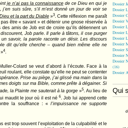
oint
je n’ai pas la connaissance
de ce Dieu en qui je
Dossier J
 j’en suis sûre, s’il m’est donné un jour de voir se
Dossier 
3
Dossier 
 Dieu et la part du Diable
»
. Cette réflexion me paraît
Dossier 
st pas être « savant » et détenir une gnose réservée à
Dossier L
s des amis de Job est de croire qu’ils détiennent un
Dossier L
discourent, Job parle. Il parle à tâtons, il ose purger
Dossier L
un savoir, la parole raconte un désir. Les discours
Dossier 
arole dit qu’elle cherche – quand bien même elle ne
Dossier S
4
»
.
Dossier N
Dossier N
Muller-Colard se veut d’abord à l’écoute. Face à la
(16)
uil roulant, elle constate qu’elle ne peut se contenter
Dossier 
pérance. Prise au piège, j’ai glissé ma main dans la
 mes doigts sur ma Bible, comme prête à dégainer. Si
Qui 
5
de, la Plainte me sauterait à la gorge
»
. Au lieu de
6
 qui maudit le jour où il est né
. Job lui apprend cette
contre la souffrance : «
l’impuissance ne supporte
d
est trop souvent l’exploitation de la culpabilité et le