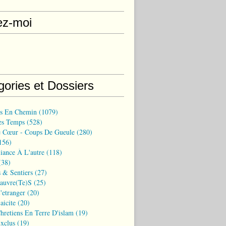
ez-moi
gories et Dossiers
ns En Chemin
(1079)
es Temps
(528)
 Cœur - Coups De Gueule
(280)
156)
iance À L'autre
(118)
38)
 & Sentiers
(27)
Pauvre(te)s
(25)
'etranger
(20)
aicite
(20)
hretiens En Terre D'islam
(19)
xclus
(19)