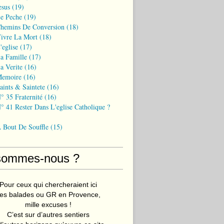
esus
(19)
Le Peche
(19)
Chemins De Conversion
(18)
Vivre La Mort
(18)
'eglise
(17)
a Famille
(17)
a Verite
(16)
Memoire
(16)
aints & Saintete
(16)
° 35 Fraternité
(16)
° 41 Rester Dans L'eglise Catholique ?
A Bout De Souffle
(15)
sommes-nous ?
Pour ceux qui chercheraient ici
es balades ou GR en Provence,
mille excuses !
C’est sur d’autres sentiers