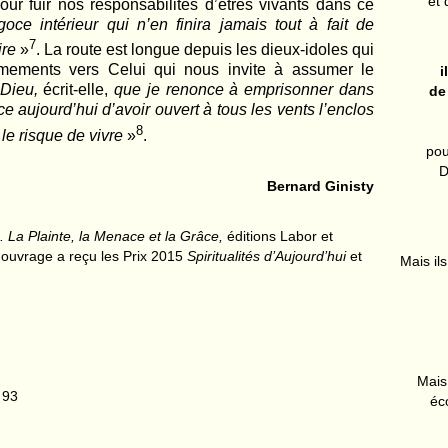
et 
r fuir nos responsabilités d’êtres vivants dans ce
oce intérieur qui n’en finira jamais tout à fait de
7
ire
»
. La route est longue depuis les dieux-idoles qui
ermements vers Celui qui nous invite à assumer le
i
Dieu,
écrit-elle,
que je renonce à emprisonner dans
de
ce aujourd’hui d’avoir ouvert à tous les vents l’enclos
8
le risque de vivre
»
.
pou
D
Bernard Ginisty
. La Plainte, la Menace et la Grâce,
éditions Labor et
 ouvrage a reçu les Prix 2015
Spiritualités d’Aujourd’hui
et
Mais ils
Mais 
 93
éc