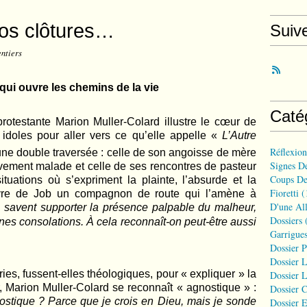
nos clôtures…
Suiv
entiers
qui ouvre les chemins de la vie
Caté
protestante Marion Muller-Colard illustre le cœur de
s idoles pour aller vers ce qu’elle appelle «
L’Autre
Réflexio
d’une double traversée : celle de son angoisse de mère
Signes D
vement malade et celle de ses rencontres de pasteur
Coups De
ituations où s’expriment la plainte, l’absurde et la
Fioretti
(
livre de Job un compagnon de route qui l’amène à
D'une All
s savent supporter la présence palpable du malheur,
Dossiers
(
ines consolations.
À
cela reconnaît-on peut-être aussi
Garrigues
Dossier 
Dossier L
ries, fussent-elles théologiques, pour « expliquer » la
Dossier L
r, Marion Muller-Colard se reconnaît « agnostique » :
Dossier C
tique ? Parce que je crois en Dieu, mais je sonde
Dossier E