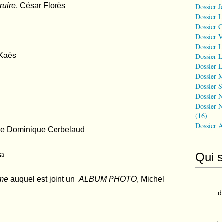
ruire
, César Florès
Dossier J
Dossier 
Dossier 
Dossier 
Dossier L
 Kaës
Dossier L
Dossier L
Dossier 
Dossier S
Dossier N
Dossier N
(16)
Dossier 
ère Dominique Cerbelaud
éa
Qui 
mme
auquel est joint un
ALBUM PHOTO
, Michel
d