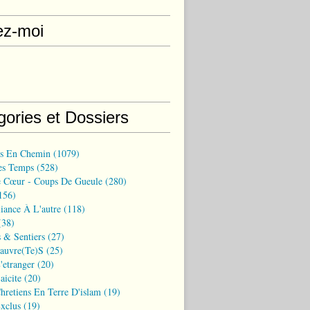
ez-moi
gories et Dossiers
ns En Chemin
(1079)
es Temps
(528)
 Cœur - Coups De Gueule
(280)
156)
iance À L'autre
(118)
38)
 & Sentiers
(27)
Pauvre(te)s
(25)
'etranger
(20)
aicite
(20)
hretiens En Terre D'islam
(19)
xclus
(19)