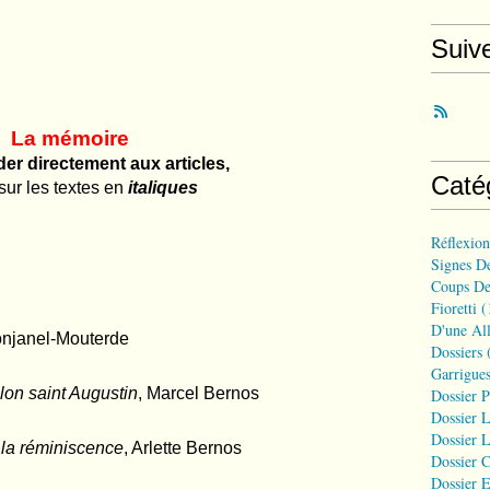
Suiv
La mémoire
er directement aux articles,
Caté
sur les textes en
italiques
Réflexio
Signes D
Coups De
Fioretti
(
D'une All
njanel-Mouterde
Dossiers
(
Garrigues
on saint Augustin
, Marcel Bernos
Dossier 
Dossier L
Dossier L
 la réminiscence
, Arlette Bernos
Dossier C
Dossier E