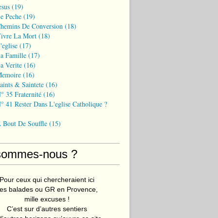
esus
(19)
Le Peche
(19)
Chemins De Conversion
(18)
Vivre La Mort
(18)
'eglise
(17)
a Famille
(17)
a Verite
(16)
Memoire
(16)
aints & Saintete
(16)
° 35 Fraternité
(16)
° 41 Rester Dans L'eglise Catholique ?
A Bout De Souffle
(15)
sommes-nous ?
Pour ceux qui chercheraient ici
es balades ou GR en Provence,
mille excuses !
C’est sur d’autres sentiers