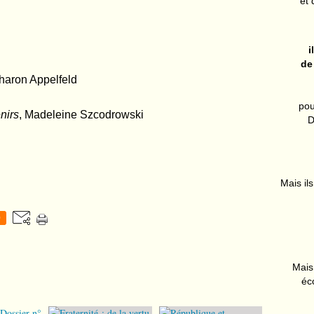
et 
i
de
Aharon Appelfeld
pou
nirs
, Madeleine Szcodrowski
D
Mais ils
0
Mais 
éc