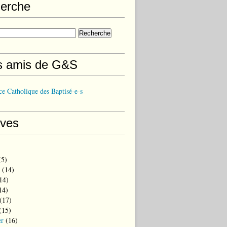
erche
s amis de G&S
e Catholique des Baptisé-e-s
ives
5)
(14)
14)
14)
(17)
(15)
er
(16)