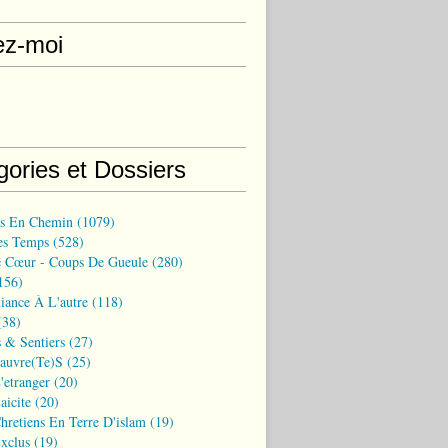
ez-moi
gories et Dossiers
ns En Chemin
(1079)
es Temps
(528)
 Cœur - Coups De Gueule
(280)
156)
iance À L'autre
(118)
38)
 & Sentiers
(27)
Pauvre(te)s
(25)
'etranger
(20)
aicite
(20)
hretiens En Terre D'islam
(19)
xclus
(19)