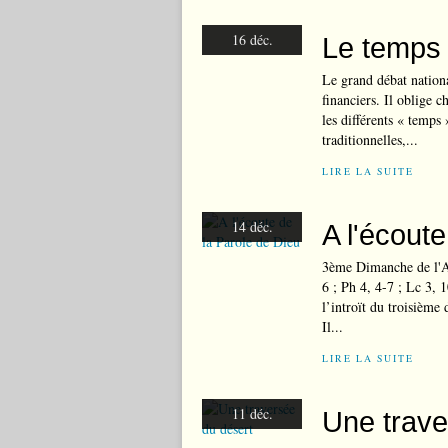
16 déc.
Le temps
Le grand débat nationa
financiers. Il oblige c
les différents « temps 
traditionnelles,...
LIRE LA SUITE
14 déc.
A l'écout
3ème Dimanche de l'Av
6 ; Ph 4, 4-7 ; Lc 3, 
l’introït du troisième 
Il...
LIRE LA SUITE
11 déc.
Une trave