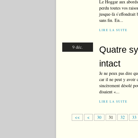
Le Hoggar aux abords
perdu toutes vos rais
jusque-là s’effondrait
sans fin. En...
LIRE LA SUITE
9 déc.
Quatre syn
intact
Je ne peux pas dire q
car il ne peut y avoir 
sincèrement désolé po
disaient «...
LIRE LA SUITE
1
2
<<
<
30
31
32
33
0
0