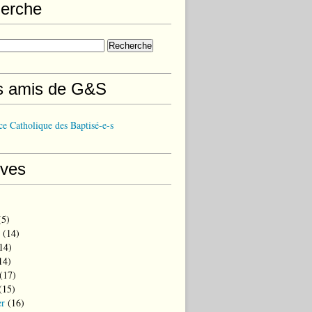
erche
s amis de G&S
e Catholique des Baptisé-e-s
ives
5)
(14)
14)
14)
(17)
(15)
er
(16)