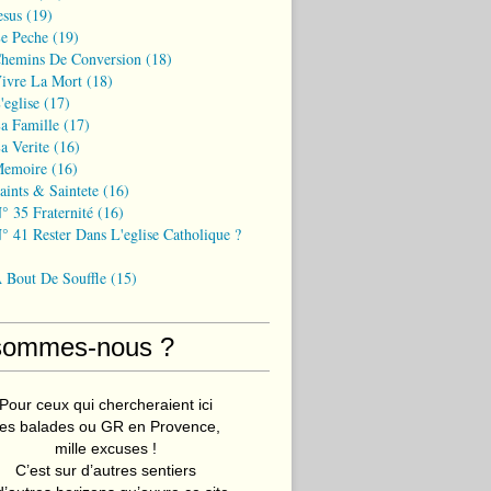
esus
(19)
Le Peche
(19)
Chemins De Conversion
(18)
Vivre La Mort
(18)
'eglise
(17)
a Famille
(17)
a Verite
(16)
Memoire
(16)
aints & Saintete
(16)
° 35 Fraternité
(16)
° 41 Rester Dans L'eglise Catholique ?
A Bout De Souffle
(15)
sommes-nous ?
Pour ceux qui chercheraient ici
es balades ou GR en Provence,
mille excuses !
C’est sur d’autres sentiers