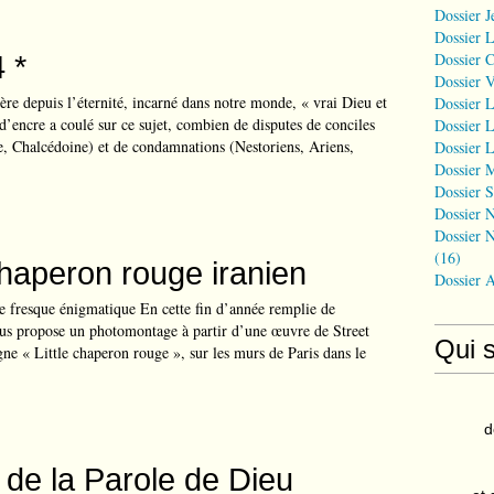
Dossier J
Dossier 
 *
Dossier 
Dossier 
Père depuis l’éternité, incarné dans notre monde, « vrai Dieu et
Dossier L
’encre a coulé sur ce sujet, combien de disputes de conciles
Dossier L
e, Chalcédoine) et de condamnations (Nestoriens, Ariens,
Dossier L
Dossier 
Dossier S
Dossier N
Dossier N
(16)
chaperon rouge iranien
Dossier 
 fresque énigmatique En cette fin d’année remplie de
us propose un photomontage à partir d’une œuvre de Street
Qui 
igne « Little chaperon rouge », sur les murs de Paris dans le
d
e de la Parole de Dieu