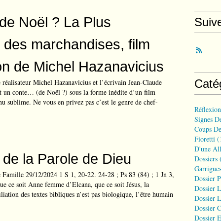
de Noël ? La Plus
Suiv
 des marchandises, film
on de Michel Hazanavicius
Caté
e réalisateur Michel Hazanavicius et l’écrivain Jean-Claude
 un conte… (de Noël ?) sous la forme inédite d’un film
u sublime. Ne vous en privez pas c’est le genre de chef-
Réflexio
Signes D
Coups De
Fioretti
(
D'une All
e de la Parole de Dieu
Dossiers
(
Garrigues
 Famille 29/12/2024 1 S 1, 20-22. 24-28 ; Ps 83 (84) ; 1 Jn 3,
Dossier 
ue ce soit Anne femme d’Elcana, que ce soit Jésus, la
Dossier L
liation des textes bibliques n’est pas biologique, l’être humain
Dossier L
Dossier C
Dossier E