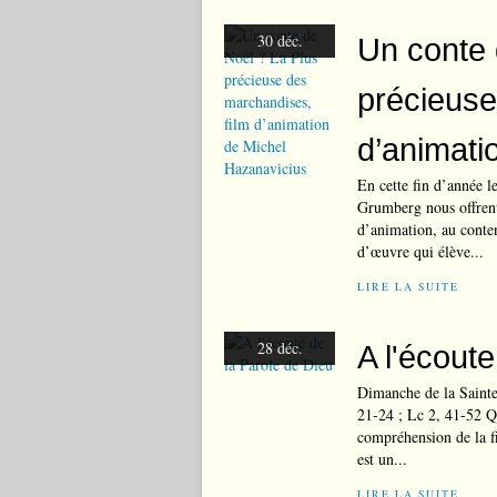
30 déc.
Un conte 
précieuse
d’animati
En cette fin d’année l
Grumberg nous offrent
d’animation, au conten
d’œuvre qui élève...
LIRE LA SUITE
28 déc.
A l'écout
Dimanche de la Sainte
21-24 ; Lc 2, 41-52 Q
compréhension de la fi
est un...
LIRE LA SUITE