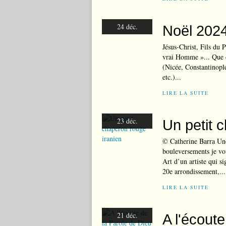
24 déc.
Noël 2024
Jésus-Christ, Fils du 
vrai Homme »... Que d
(Nicée, Constantinopl
etc.)...
LIRE LA SUITE
23 déc.
Un petit 
© Catherine Barra Une
bouleversements je vo
Art d’un artiste qui s
20e arrondissement,...
LIRE LA SUITE
21 déc.
A l'écout