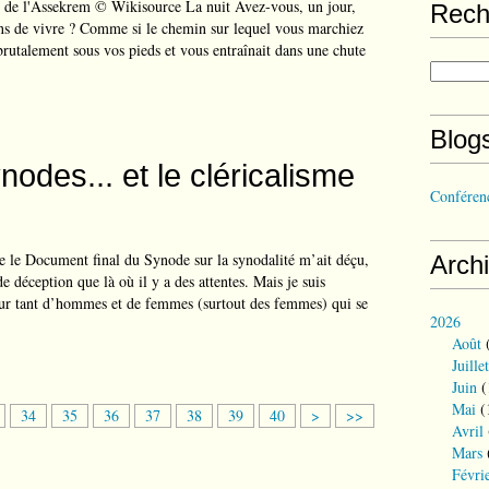
 de l'Assekrem © Wikisource La nuit Avez-vous, un jour,
Rech
ons de vivre ? Comme si le chemin sur lequel vous marchiez
 brutalement sous vos pieds et vous entraînait dans une chute
Blog
odes... et le cléricalisme
Conférenc
ue le Document final du Synode sur la synodalité m’ait déçu,
Arch
de déception que là où il y a des attentes. Mais je suis
ur tant d’hommes et de femmes (surtout des femmes) qui se
2026
Août
(
Juillet
Juin
(
Mai
(
5
6
7
8
9
1
2
3
34
35
36
37
38
39
40
>
>>
Avril
0
0
0
0
0
0
0
0
Mars
0
0
0
Févri