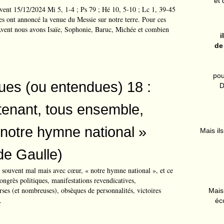
et 
ent 15/12/2024 Mi 5, 1-4 ; Ps 79 ; Hé 10, 5-10 ; Lc 1, 39-45
 ont annoncé la venue du Messie sur notre terre. Pour ces
Avent nous avons Isaïe, Sophonie, Baruc, Michée et combien
i
de
pou
es (ou entendues) 18 :
D
tenant, tous ensemble,
notre hymne national »
Mais ils
de Gaulle)
, souvent mal mais avec cœur, « notre hymne national », et ce
congrès politiques, manifestations revendicatives,
es (et nombreuses), obsèques de personnalités, victoires
Mais 
.
éc