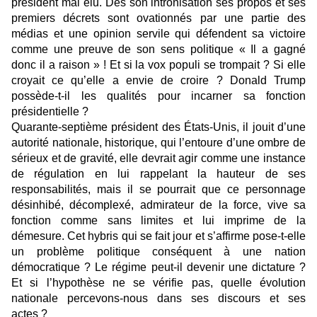
président mal élu. Dès son intronisation ses propos et ses
premiers décrets sont ovationnés par une partie des
médias et une opinion servile qui défendent sa victoire
comme une preuve de son sens politique « Il a gagné
donc il a raison » ! Et si la vox populi se trompait ? Si elle
croyait ce qu’elle a envie de croire ? Donald Trump
possède-t-il les qualités pour incarner sa fonction
présidentielle ?
Quarante-septième président des États-Unis, il jouit d’une
autorité nationale, historique, qui l’entoure d’une ombre de
sérieux et de gravité, elle devrait agir comme une instance
de régulation en lui rappelant la hauteur de ses
responsabilités, mais il se pourrait que ce personnage
désinhibé, décomplexé, admirateur de la force, vive sa
fonction comme sans limites et lui imprime de la
démesure. Cet hybris qui se fait jour et s’affirme pose-t-elle
un problème politique conséquent à une nation
démocratique ? Le régime peut-il devenir une dictature ?
Et si l’hypothèse ne se vérifie pas, quelle évolution
nationale percevons-nous dans ses discours et ses
actes ?