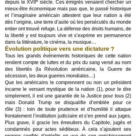
e
depuis le XVII
siècle. Ces émigrés venaient chercher un
mieux-être économique mais pas que, le passé historique
et l’imaginaire américain attestent que leur nation a été
dès l’origine, une terre d’asile où les persécutés du monde
entier ont trouvé refuge. La défense des droits humains, de
la liberté y est toujours vive et s’exprime en permanence
dans la littérature, le cinéma, la musique…
Évolution politique vers une dictature ?
Tous les grands évènements historiques de cette nation
rendent compte de luttes et du prix du sang versé au nom
des libertés (la Révolution américaine, la Guerre de
sécession, les deux guerres mondiales…)
Que les américains le comprennent ou non un président
incarne le versant mystique de la nation (1), pour le dire
simplement, il est une garantie de la Justice pour tous (2)
mais Donald Trump se disqualifie d’emblée pour ce
rôle (3) : loin de toute prudence et d’humilité il attaque
frontalement l’institution judiciaire et s’en prend aux juges.
Plus grave, il gracie les émeutiers du Capitole, jugés et
condamnés pour actes séditieux. À cela s’ajoutent ses
propres conflits d’intérêts en vue de son enrichissement