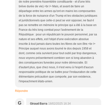
de notre première Assemblée constituante - et d'une très
brève durée de vie).<br /> Mais, et avant de faire un
départage entre les armes qu'ont en mains les composantes
de la force de nuisance d'un Trump et les obstacles juridiques
et juridictionnels que celle-ci peut se voir opposer, ne faut-il
pas se remettre en mémoire le principe qui a été à la base en
France du très long combat pour l'avènement de la
République : pour un républicain le pouvoir personnel, par sa
nature et ses effets, est l'objet d'une exécration absolue
inscrite à tout jamais dans toutes les fibres de son être.<br />
Principe auquel nous avons tourné le dos depuis 1958 et
dont, comme cela survient pour tout oubli par trop dangereux,
nous voyons présentement combien son si long abandon à
des conséquences funestes pour notre démocratie. Et
d'autant plus, que chez nous, il n'est venu à l'esprit d'aucun
responsable politique de se battre pour l'instauration de cette
élémentaire précaution que comporte, par son existence,
l'impeachment états-unien.
Répondre
G
Giraud Barra
18/02/2025 16:34