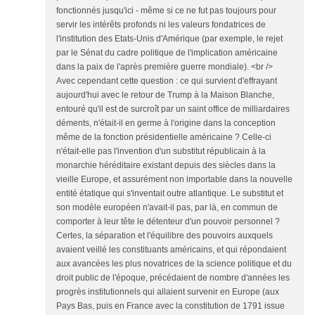
fonctionnés jusqu'ici - même si ce ne fut pas toujours pour
servir les intérêts profonds ni les valeurs fondatrices de
l'institution des Etats-Unis d'Amérique (par exemple, le rejet
par le Sénat du cadre politique de l'implication américaine
dans la paix de l'après première guerre mondiale). <br />
Avec cependant cette question : ce qui survient d'effrayant
aujourd'hui avec le retour de Trump à la Maison Blanche,
entouré qu'il est de surcroît par un saint office de milliardaires
déments, n'était-il en germe à l'origine dans la conception
même de la fonction présidentielle américaine ? Celle-ci
n'était-elle pas l'invention d'un substitut républicain à la
monarchie héréditaire existant depuis des siècles dans la
vieille Europe, et assurément non importable dans la nouvelle
entité étatique qui s'inventait outre atlantique. Le substitut et
son modèle européen n'avait-il pas, par là, en commun de
comporter à leur tête le détenteur d'un pouvoir personnel ?
Certes, la séparation et l'équilibre des pouvoirs auxquels
avaient veillé les constituants américains, et qui répondaient
aux avancées les plus novatrices de la science politique et du
droit public de l'époque, précédaient de nombre d'années les
progrès institutionnels qui allaient survenir en Europe (aux
Pays Bas, puis en France avec la constitution de 1791 issue