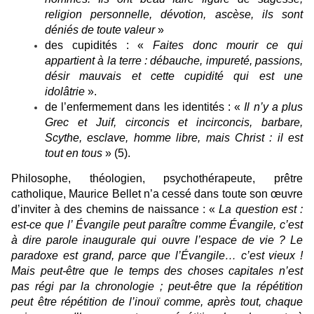
religion personnelle, dévotion, ascèse, ils sont
déniés de toute valeur
»
des cupidités : «
Faites donc mourir ce qui
appartient à la terre : débauche, impureté, passions,
désir mauvais et cette cupidité qui est une
idolâtrie
».
de l’enfermement dans les identités : «
Il n’y a plus
Grec et Juif, circoncis et incirconcis, barbare,
Scythe, esclave, homme libre, mais Christ : il est
tout en tous
» (5).
Philosophe, théologien, psychothérapeute, prêtre
catholique, Maurice Bellet n’a cessé dans toute son œuvre
d’inviter à des chemins de naissance : «
La question est :
est-ce que l’
É
vangile peut paraître comme
É
vangile, c’est
à dire parole inaugurale qui ouvre l’espace de vie ? Le
paradoxe est grand, parce que l’
É
vangile… c’est vieux !
Mais peut-être que le temps des choses capitales n’est
pas régi par la chronologie ; peut-être que la répétition
peut être répétition de l’inouï comme, après tout, chaque