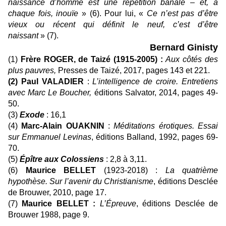
naissance d’homme est une répétition banale – et, à
chaque fois, inouïe
» (6). Pour lui, «
Ce n’est pas d’être
vieux ou récent qui définit le neuf, c’est d’être
naissant
» (7).
Bernard Ginisty
(1)
Frère ROGER, de Taizé (1915-2005) :
Aux côtés des
plus pauvres,
Presses de Taizé, 2017, pages 143 et 221.
(2) Paul VALADIER
:
L’intelligence de croire. Entretiens
avec Marc Le Boucher,
éditions Salvator, 2014, pages 49-
50.
(3)
Exode
: 16,1
(4)
Marc-Alain OUAKNIN
:
Méditations érotiques. Essai
sur Emmanuel Levinas
, éditions Balland, 1992, pages 69-
70.
(5)
Épître aux Colossiens
: 2,8 à 3,11.
(6)
Maurice BELLET
(1923-2018) :
La quatrième
hypothèse. Sur l’avenir du Christianisme
, éditions Desclée
de Brouwer, 2010, page 17.
(7)
Maurice BELLET :
L’
É
preuve
, éditions Desclée de
Brouwer 1988, page 9.