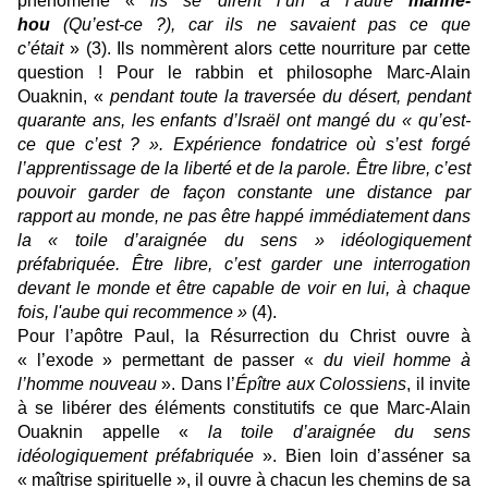
phénomène «
ils se dirent l’un à l’autre
manne-
hou
(Qu’est-ce ?), car ils ne savaient pas ce que
c’était
» (3). Ils nommèrent alors cette nourriture par cette
question ! Pour le rabbin et philosophe Marc-Alain
Ouaknin, «
pendant toute la traversée du désert, pendant
quarante ans, les enfants d’Israël ont mangé du « qu’est-
ce que c’est ? ». Expérience fondatrice où s’est forgé
l’apprentissage de la liberté et de la parole. Être libre, c’est
pouvoir garder de façon constante une distance par
rapport au monde, ne pas être happé immédiatement dans
la « toile d’araignée du sens » idéologiquement
préfabriquée. Être libre, c’est garder une interrogation
devant le monde et être capable de voir en lui, à chaque
fois, l'aube qui recommence »
(4).
Pour l’apôtre Paul, la Résurrection du Christ ouvre à
« l’exode » permettant de passer «
du vieil homme à
l’homme nouveau
». Dans l’
Épître aux Colossiens
, il invite
à se libérer des éléments constitutifs ce que Marc-Alain
Ouaknin appelle «
la toile d’araignée du sens
idéologiquement préfabriquée
». Bien loin d’asséner sa
« maîtrise spirituelle », il ouvre à chacun les chemins de sa