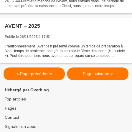
24, 37-44 Premier dimanche de l’Avent, nous entrons dans une période de
temps qui précède la naissance du Christ, nous quittons notre temps
personnel, notre expérience de la durée...
AVENT – 2025
Publié le 28/11/2025 à 17:51
Traditionnellement l’Avent est présenté comme un temps de préparation à
Noël, temps de pénitence corrigé un peu par le 3ème dimanche (« Laudete
»). Peut-être pourrions-nous avoir un autre regard sur ce temps de
préparation. Pourquoi faire pénitence ou...
< Page précédente
Page suivante >
Hébergé par Overblog
Top articles
Pages
Contact
Signaler un abus