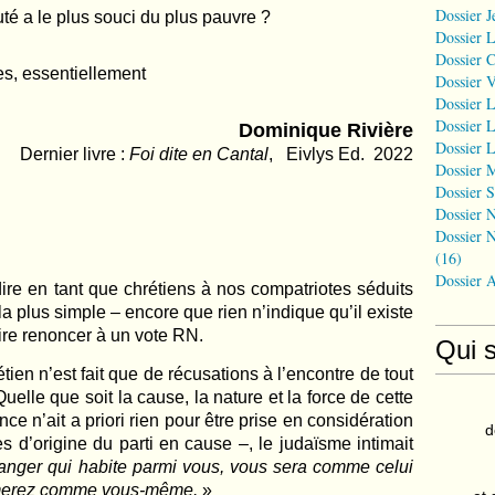
Dossier J
té a le plus souci du plus pauvre ?
Dossier 
Dossier 
res, essentiellement
Dossier 
Dossier L
Dossier L
Dominique Rivière
Dossier L
Dernier livre :
Foi dite en Cantal
, Eivlys Ed. 2022
Dossier 
Dossier S
Dossier N
Dossier N
(16)
Dossier 
ire en tant que chrétiens à nos compatriotes séduits
t la plus simple – encore que rien n’indique qu’il existe
ire renoncer à un vote RN.
Qui 
ien n’est fait que de récusations à l’encontre de tout
uelle que soit la cause, la nature et la force de cette
ce n’ait a priori rien pour être prise en considération
d
 d’origine du parti en cause –, le judaïsme intimait
ranger qui habite parmi vous, vous sera comme celui
'aimerez comme vous-même.
»