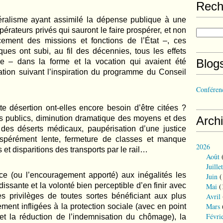
Rech
ralisme ayant assimilé la dépense publique à une
opérateurs privés qui sauront le faire prospérer, et non
cement des missions et fonctions de l’
É
tat –, ces
ues ont subi, au fil des décennies, tous les effets
Blog
e – dans la forme et la vocation qui avaient été
ation suivant l’inspiration du programme du Conseil
Conférenc
te désertion ont-elles encore besoin d’être citées ?
Arch
ces publics, diminution dramatique des moyens et des
des déserts médicaux, paupérisation d’une justice
pérément lente, fermeture de classes et manque
2026
et disparitions des transports par le rail…
Août
(
Juillet
ce (ou l’encouragement apporté) aux inégalités les
Juin
(
ndissante et la volonté bien perceptible d’en finir avec
Mai
(
Avril
 des privilèges de toutes sortes bénéficiant aux plus
Mars
ment infligées à la protection sociale (avec en point
Févri
 et la réduction de l’indemnisation du chômage), la