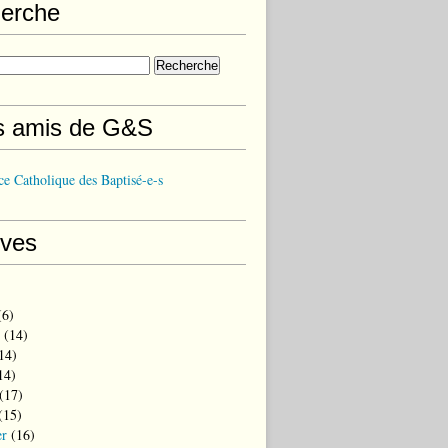
erche
s amis de G&S
e Catholique des Baptisé-e-s
ives
6)
(14)
14)
14)
(17)
(15)
er
(16)