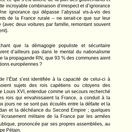
tte incroyable combinaison d’irrespect et d’ignorance
Une ignorance qui dépasse l’abyssal vis-à-vis des
nts de la France rurale – ne serait-ce que sur leur
e (avec deux voitures par famille, remontant souvent
nt).
hant que la démagogie populiste et sécuritaire
arent d’ailleurs pas dans le mental du nationalisme
ur de la propagande RN, que 93 % des communes aient
ctions européennes ?
de l’
É
tat s’est identifiée à la capacité de celui-ci à
soient sujets des rois capétiens ou citoyens des
 de Louis XVI, entendue comme un secours recherché
 rois qui envahissaient la France, a conduit à la
x jours ne se sont pas écoulés entre la défaite et la
Sedan et la déchéance du Second Empire ; quelques
’écrasement militaire de la France par les armées
blique, prononcée par ses propres assemblées, au
ippe Pétain.