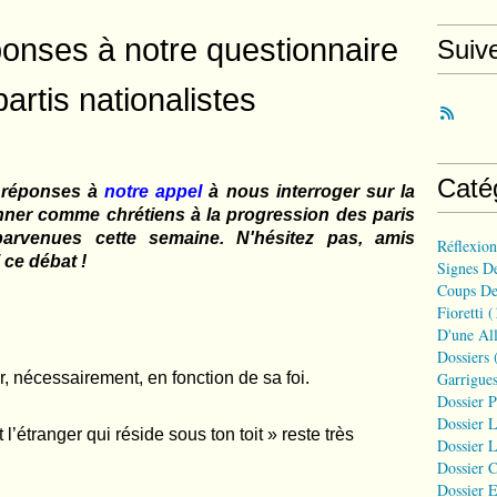
onses à notre questionnaire
Suiv
artis nationalistes
Caté
s réponses à
n
otre appel
à nous interroger sur la
er comme chrétiens à la progression des paris
parvenue
s
cette semaine.
N
'hésitez pas, amis
Réflexio
 ce débat !
Signes D
Coups De
Fioretti
(
D'une All
Dossiers
(
r, nécessairement, en fonction de sa foi.
Garrigues
Dossier 
Dossier L
 l’étranger qui réside sous ton toit » reste très
Dossier L
Dossier C
Dossier E