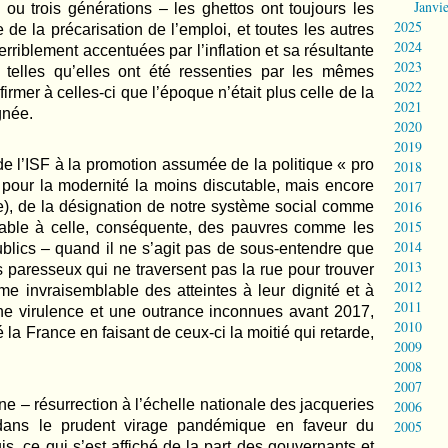
Janvi
 ou trois générations – les ghettos ont toujours les
2025
 de la précarisation de l’emploi, et toutes les autres
2024
rriblement accentuées par l’inflation et sa résultante
2023
 telles qu’elles ont été ressenties par les mêmes
2022
rmer à celles-ci que l’époque n’était plus celle de la
2021
gnée.
2020
2019
 l’ISF à la promotion assumée de la politique « pro
2018
2017
pour la modernité la moins discutable, mais encore
2016
e), de la désignation de notre système social comme
2015
nable à celle, conséquente, des pauvres comme les
2014
ublics – quand il ne s’agit pas de sous-entendre que
2013
 paresseux qui ne traversent pas la rue pour trouver
2012
me invraisemblable des atteintes à leur dignité et à
2011
une virulence et une outrance inconnues avant 2017,
2010
 la France en faisant de ceux-ci la moitié qui retarde,
2009
2008
2007
ne – résurrection à l’échelle nationale des jacqueries
2006
2005
dans le prudent virage pandémique en faveur du
is, ce qui s’est affiché de la part des gouvernants et