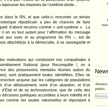
 à repousser les miasmes de l’extrême-droite…
ée dans le RN, et que celle-ci rencontre un terrain
’historique républicain a peu de chances de faire
nous
 parti d’abord reconnu comme « anti-système ». La
t il en va tout autant pour l’affirmation du message
posé aux vues et au programme du RN –, est de
ne)s attaché(e)s à la démocratie, à sa sauvegarde et
 les motivations qui conduisent nos compatriotes à
ssemblement National (pour Reconquête !, on a
ence des possessions mentales réunies autour du
News
ues), sont pratiquement toutes identifiées. Elles se
onviction acquise par les catégories de populations
Abonnez-v
jet d’un délaissement, voire d’un abandon, et d’un
publiés.
 d’
É
tat et de sa technostructure, que de celle des
es décisions politiques accordées à leurs intérêts et à
ées comme les seules rationnelles et répondant à