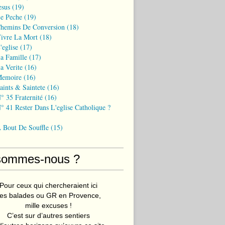
esus
(19)
Le Peche
(19)
Chemins De Conversion
(18)
Vivre La Mort
(18)
'eglise
(17)
a Famille
(17)
a Verite
(16)
Memoire
(16)
aints & Saintete
(16)
° 35 Fraternité
(16)
° 41 Rester Dans L'eglise Catholique ?
A Bout De Souffle
(15)
sommes-nous ?
Pour ceux qui chercheraient ici
es balades ou GR en Provence,
mille excuses !
C’est sur d’autres sentiers