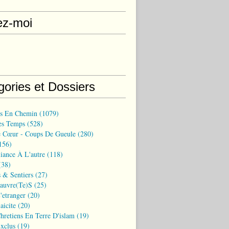
ez-moi
gories et Dossiers
ns En Chemin
(1079)
es Temps
(528)
 Cœur - Coups De Gueule
(280)
156)
iance À L'autre
(118)
38)
 & Sentiers
(27)
Pauvre(te)s
(25)
'etranger
(20)
aicite
(20)
hretiens En Terre D'islam
(19)
xclus
(19)