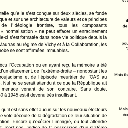
et 
elle qu’elle s’est conçue sur deux siècles, se fonde
que et sur une architecture de valeurs et de principes
i
de l’idéologie frontiste, tous les composants
de
 normalisation » ne peut effacer un enracinement
le-ci s’est formatée dans notre vie politique depuis la
pou
Maurras au régime de Vichy et à la Collaboration, les
D
hobe se sont affirmées immuables.
écu l’Occupation ou en ayant reçu la mémoire a été
 d’un effacement, de l’extrême-droite – nonobstant les
Mais ils
poujadisme et de l’épisode meurtrier de l’OAS au
 Nul ne se serait attendu à ce que la République ait
e menace venant de son contraire. Sans doute,
0 à 1945 est-il devenu très insuffisant.
Mais 
u qu’il est sans effet aucun sur les nouveaux électeurs
éc
 vote découle de la dégradation de leur situation de
ation. Encore qu’exécrer l’immigré, ou tout attendre
if, n’est pas l’indice de la possession d’un système