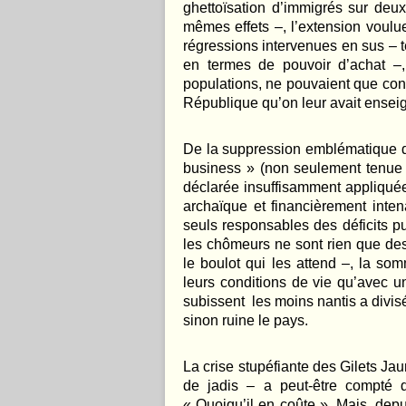
ghettoïsation d’immigrés sur deux
mêmes effets –, l’extension voulue
régressions intervenues en sus – te
en termes de pouvoir d’achat –,
populations, ne pouvaient que confi
République qu’on leur avait ensei
De la suppression emblématique de
business » (non seulement tenue 
déclarée insuffisamment appliqué
archaïque et financièrement inte
seuls responsables des déficits p
les chômeurs ne sont rien que des
le boulot qui les attend –, la som
leurs conditions de vie qu’avec 
subissent les moins nantis a divisé
sinon ruine le pays.
La crise stupéfiante des Gilets Jau
de jadis – a peut-être compté 
« Quoiqu’il en coûte ». Mais, depu