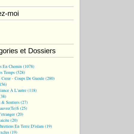
ez-moi
gories et Dossiers
ns En Chemin
(1078)
es Temps
(528)
 Cœur - Coups De Gueule
(280)
156)
iance À L'autre
(118)
38)
 & Sentiers
(27)
Pauvre(te)s
(25)
'etranger
(20)
aicite
(20)
hretiens En Terre D'islam
(19)
xclus
(19)