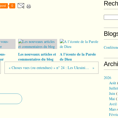
Rech
post
0
Blog
Conférenc
ous-
Les nouveaux articles et
A l’écoute de la Parole
er
commentaires du blog
de Dieu
Arch
« Choses vues (ou entendues) » n° 24 : Les Ukrainiens n’ont-ils pas une manière de chance dans leur malheur ?
2026
Août
(
Juillet
Juin
(
Mai
(
Avril
Mars
Févri