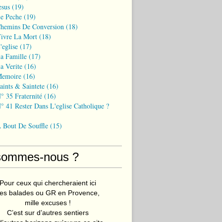
esus
(19)
Le Peche
(19)
Chemins De Conversion
(18)
Vivre La Mort
(18)
'eglise
(17)
a Famille
(17)
a Verite
(16)
Memoire
(16)
aints & Saintete
(16)
° 35 Fraternité
(16)
° 41 Rester Dans L'eglise Catholique ?
A Bout De Souffle
(15)
sommes-nous ?
Pour ceux qui chercheraient ici
es balades ou GR en Provence,
mille excuses !
C’est sur d’autres sentiers