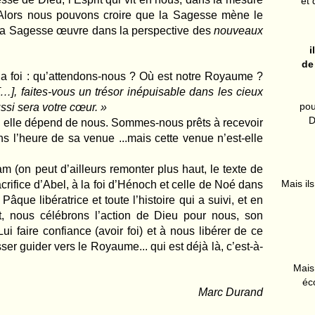
et 
 Alors nous pouvons croire que la Sagesse mène le
La Sagesse œuvre dans la perspective des
nouveaux
i
de
la foi : qu’attendons-nous ? Où est notre Royaume ?
], faites-vous un trésor inépuisable dans les cieux
pou
ussi sera votre cœur. »
D
l, elle dépend de nous. Sommes-nous prêts à recevoir
s l’heure de sa venue ...mais cette venue n’est-elle
 (on peut d’ailleurs remonter plus haut, le texte de
Mais ils
acrifice d’Abel, à la foi d’Hénoch et celle de Noé dans
Pâque libératrice et toute l’histoire qui a suivi, et en
t, nous célébrons l’action de Dieu pour nous, son
 faire confiance (avoir foi) et à nous libérer de ce
ser guider vers le Royaume... qui est déjà là, c’est-à-
Mais 
éc
Marc Durand