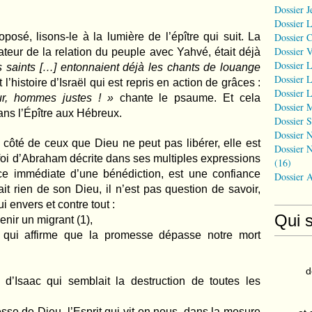
Dossier J
Dossier 
oposé, lisons-le à la lumière de l’épître qui suit. La
Dossier 
Dossier 
teur de la relation du peuple avec Yahvé, était déjà
Dossier L
s saints […] entonnaient déjà les chants de louange
Dossier L
t l’histoire d’Israël qui est repris en action de grâces :
Dossier L
ur, hommes justes ! »
chante le psaume. Et cela
Dossier 
ans l’Épître aux Hébreux.
Dossier S
Dossier N
 côté de ceux que Dieu ne peut pas libérer, elle est
Dossier N
foi d’Abraham décrite dans ses multiples expressions
(16)
ce immédiate d’une bénédiction, est une confiance
Dossier 
 rien de son Dieu, il n’est pas question de savoir,
i envers et contre tout :
Qui 
enir un migrant (1),
qui affirme que la promesse dépasse notre mort
d
e d’Isaac qui semblait la destruction de toutes les
esse de Dieu, l’Esprit qui vit en nous, dans la mesure