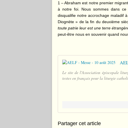
1 – Abraham est notre premier migrant, 
à notre foi. Nous sommes dans ce
disqualifie notre accrochage maladif à
Diognète » de la fin du deuxième sièc
toute patrie leur est une terre étrangèr
peut-être nous en souvenir quand nous
AEL
Le site de l'Association épiscopale litur
textes en français pour la liturgie cathol
Partager cet article