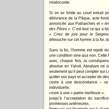
miséricorde.
Si on se limite au court extrait pr
délivrance de la Pâque, acte fonda
annoncée aux Patriarches et
« le
des Pères ».
C’est tout ce qui a fai
« Criez de joie pour le Seigne
débouche sur cet hymne à la foi, d
Sans la foi, l’homme est rejeté du
une condition sine qua non. Cette 
avec, chaque fois, la conséquen
absolue en Yahvé. Abraham ne sait
seulement qu’il peut compter sur Lu
quitter son pays et accepter de dev
croire à une descendance – ce 
individuelle,
croire à une
« patrie meilleure »
,
jusqu’à l’acceptation du sacrific
promesses antérieures.
Notre vie est illuminée par la Sag