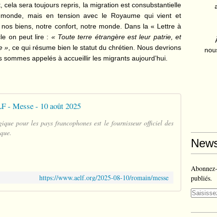
cela sera toujours repris, la migration est consubstantielle
 monde
, mais en tension avec le Royaume qui vient et
 nos biens, notre confort, notre monde. Dans la « Lettre à
le on peut lire :
« Toute terre étrangère est leur patrie, et
e »
, ce qui résume bien le statut du chrétien. Nous devrions
nous
 sommes appelés à accueillir les migrants aujourd’hui.
F - Messe - 10 août 2025
gique pour les pays francophones est le fournisseur officiel des
ique.
News
Abonnez-v
https://www.aelf.org/2025-08-10/romain/messe
publiés.