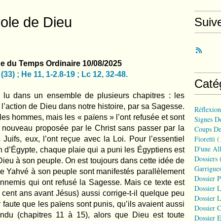
role de Dieu
Suiv
 du Temps Ordinaire 10/08/2025
(33) ; He 11, 1-2.8-19 ; Lc 12, 32-48.
Caté
 lu dans un ensemble de plusieurs chapitres : les
l’action de Dieu dans notre histoire, par sa Sagesse.
Réflexio
es hommes, mais les « païens » l’ont refusée et sont
Signes D
e nouveau proposée par le Christ sans passer par la
Coups De
Fioretti
(
Juifs, eux, l’ont reçue avec la Loi. Pour l’essentiel
D'une All
ion d’Égypte, chaque plaie qui a puni les Égyptiens est
Dossiers
(
ieu à son peuple. On est toujours dans cette idée de
Garrigues
de Yahvé à son peuple sont manifestés parallèlement
Dossier 
nnemis qui ont refusé la Sagesse. Mais ce texte est
Dossier L
 cent ans avant Jésus) aussi corrige-t-il quelque peu
Dossier L
r faute que les païens sont punis, qu’ils avaient aussi
Dossier C
ndu (chapitres 11 à 15), alors que Dieu est toute
Dossier E