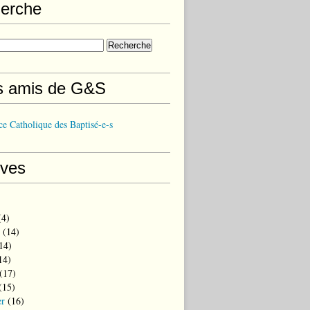
erche
s amis de G&S
e Catholique des Baptisé-e-s
ives
4)
(14)
14)
14)
(17)
(15)
er
(16)