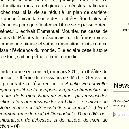
 familiaux, moraux, religieux, carriéristes, nationaux
hec total si la vie se réduit à un plan de carrière.
onduit à vivre la sortie des contrées étouffantes où
sécurités pour que finalement il ne se « passe » rien.
nous
térieur
» écrivait Emmanuel Mounier, ne cesse de
atins de Pâques luit désormais par-delà nos ruines,
comme une pieuse et vaine consolation, mais comme
ssait l’évidence du monde. Elle éclaire cette histoire
 de tout, sait perpétuellement rebondir.
ndel donné en concert, en mars 2011, au théâtre du
oque sur le thème du messianisme
.
Michel Serres, un
 à propos de la Résurrection : «
À cette vie nouvelle,
News
ègne répétitif de la comparaison, de la hiérarchie, de
t-à-dire de la mort. Nous ne voulons pas ressusciter.
Abonnez-v
ion, alors que ressusciter veut dire : se délivrer de
publiés.
histoire, d’une société construite sur la mort (…) Ici et
rrefour entre la mort et l’immortalité. D’un côté, nos
mparaison, de richesses et de misère, de mort, de
ction
» (4).