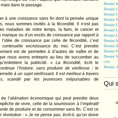
Dossier J
, mais dans le passage.
Dossier 
Dossier 
rer à une croissance sans fin dont la pensée unique
Dossier 
s, nous sommes invités à la fécondité. Il n’est pas
Dossier L
ales maladies de notre temps, la faim, le cancer et
Dossier L
un manque ou d’un excès de croissance par rapport à
Dossier L
Dossier 
l’idée de croissance par celle de fécondité, c’est
Dossier S
continuelle excroissance du moi. C’est prendre
Dossier N
ement est de permettre à d’autres de naître et de
Dossier N
ue nous avons entrepris au lieu de succomber au
(16)
u’entretient la publicité. «
La fécondité,
écrit le
Dossier 
continue l’histoire, sans produire de vieillesse ; le
rnelle à un sujet vieillissant. Il est meilleur à travers
ons, scandé par les jeunesses inépuisables de
Qui 
me de l’aliénation économique qui peut prendre deux
d
empêche de vivre, celle de la soumission à l’impératif
ande de produire et de consommer sans fin. C’est ce
 révolution : «
Je ne pense pas,
écrit-il,
qu’on doive