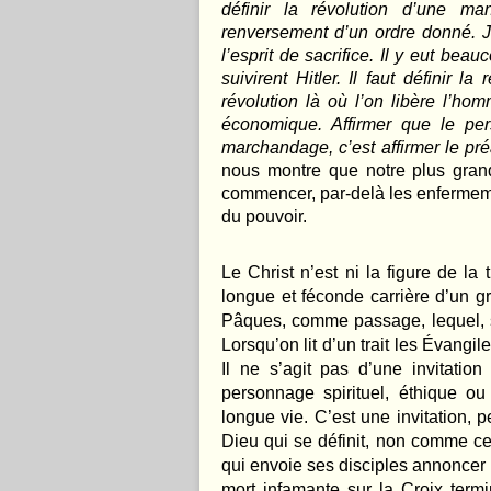
définir la révolution d’une ma
renversement d’un ordre donné. J
l’esprit de sacrifice. Il y eut bea
suivirent Hitler. Il faut définir l
révolution là où l’on libère l’ho
économique. Affirmer que le pe
marchandage, c’est affirmer le pré
nous montre que notre plus grand
commencer, par-delà les enfermemen
du pouvoir.
Le Christ n’est ni la figure de la
longue et féconde carrière d’un g
Pâques, comme passage, lequel, s
Lorsqu’on lit d’un trait les Évangil
Il ne s’agit pas d’une invitatio
personnage spirituel, éthique ou
longue vie. C’est une invitation,
Dieu qui se définit, non comme cel
qui envoie ses disciples annoncer
mort infamante sur la Croix term