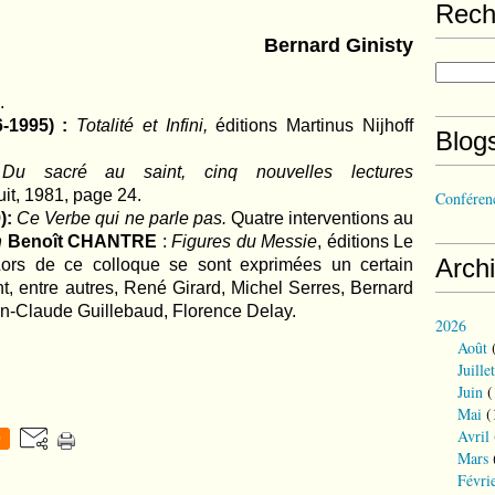
Rech
Bernard Ginisty
.
-1995) :
Totalité et Infini,
éditions Martinus Nijhoff
Blog
:
Du sacré au saint, cinq nouvelles lectures
uit, 1981, page 24.
Conférenc
):
Ce Verbe qui ne parle pas.
Quatre interventions au
n
Benoît CHANTRE
:
Figures du Messie
, éditions Le
Arch
ors de ce colloque se sont exprimées un certain
, entre autres, René Girard, Michel Serres, Bernard
an-Claude Guillebaud, Florence Delay.
2026
Août
(
Juillet
Juin
(
Mai
(
Avril
0
Mars
Févri