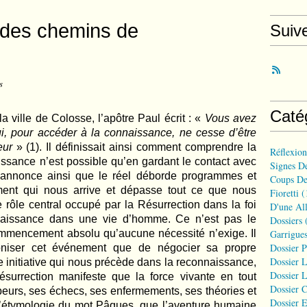
 des chemins de
Suiv
s
Caté
a ville de Colosse, l’apôtre Paul écrit : «
Vous avez
i, pour accéder à la connaissance, ne cesse d’être
eur
» (1). Il définissait ainsi comment comprendre la
Réflexio
issance n’est possible qu’en gardant le contact avec
Signes D
l annonce ainsi que le réel déborde programmes et
Coups De
ement qui nous arrive et dépasse tout ce que nous
Fioretti
(
Le rôle central occupé par la Résurrection dans la foi
D'une All
 naissance dans une vie d’homme. Ce n’est pas le
Dossiers
(
commencement absolu qu’aucune nécessité n’exige. Il
Garrigues
Dossier 
oniser cet événement que de négocier sa propre
Dossier L
 initiative qui nous précède dans la reconnaissance,
Dossier L
Résurrection manifeste que la force vivante en tout
Dossier C
eurs, ses échecs, ses enfermements, ses théories et
Dossier E
t l’étymologie du mot Pâques, que l’aventure humaine