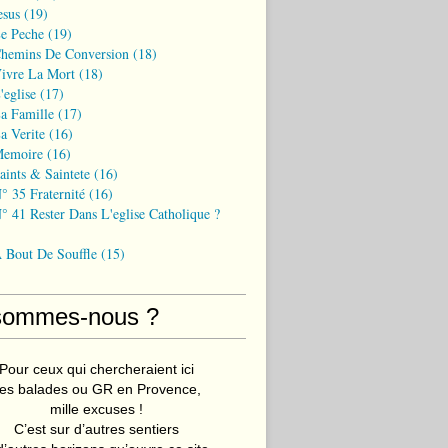
esus
(19)
Le Peche
(19)
Chemins De Conversion
(18)
Vivre La Mort
(18)
'eglise
(17)
a Famille
(17)
a Verite
(16)
Memoire
(16)
aints & Saintete
(16)
° 35 Fraternité
(16)
° 41 Rester Dans L'eglise Catholique ?
A Bout De Souffle
(15)
sommes-nous ?
Pour ceux qui chercheraient ici
es balades ou GR en Provence,
mille excuses !
C’est sur d’autres sentiers