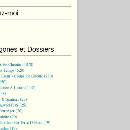
ez-moi
gories et Dossiers
ns En Chemin
(1078)
es Temps
(528)
 Cœur - Coups De Gueule
(280)
156)
iance À L'autre
(118)
38)
 & Sentiers
(27)
Pauvre(te)s
(25)
'etranger
(20)
aicite
(20)
hretiens En Terre D'islam
(19)
xclus
(19)