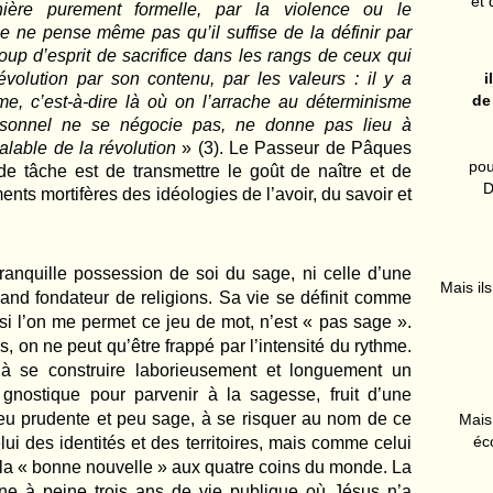
et 
nière purement formelle, par la violence ou le
e ne pense même pas qu’il suffise de la définir par
ucoup d’esprit de sacrifice dans les rangs de ceux qui
a révolution par son contenu, par les valeurs : il y a
i
de
mme, c’est-à-dire là où on l’arrache au déterminisme
rsonnel ne se négocie pas, ne donne pas lieu à
alable de la révolution
» (3). Le Passeur de Pâques
pou
e tâche est de transmettre le goût de naître et de
D
ts mortifères des idéologies de l’avoir, du savoir et
 tranquille possession de soi du sage, ni celle d’une
Mais ils
rand fondateur de religions. Sa vie se définit comme
i l’on me permet ce jeu de mot, n’est « pas sage ».
es, on ne peut qu’être frappé par l’intensité du rythme.
n à se construire laborieusement et longuement un
 gnostique pour parvenir à la sagesse, fruit d’une
 peu prudente et peu sage, à se risquer au nom de ce
Mais 
éc
ui des identités et des territoires, mais comme celui
 la « bonne nouvelle » aux quatre coins du monde. La
ine à peine trois ans de vie publique où Jésus n’a