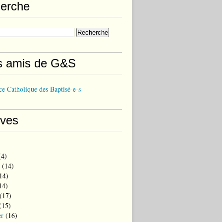
erche
s amis de G&S
e Catholique des Baptisé-e-s
ives
4)
(14)
14)
14)
(17)
(15)
er
(16)