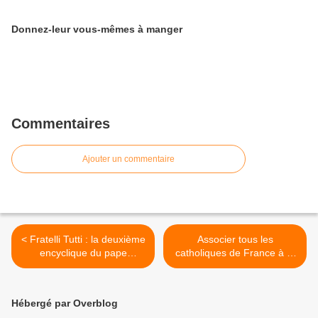
Donnez-leur vous-mêmes à manger
Commentaires
Ajouter un commentaire
< Fratelli Tutti : la deuxième
Associer tous les
encyclique du pape
catholiques de France à la
François
préparation du Synode
romain de 2022 sur la
Synodalité : un appel de la
Hébergé par Overblog
CCBF >