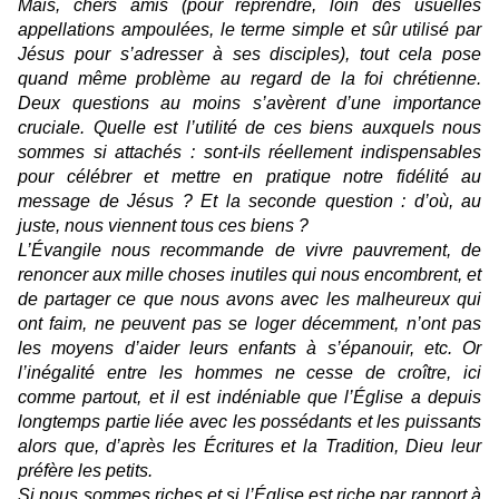
Mais, chers amis (pour reprendre, loin des usuelles
appellations ampoulées, le terme simple et sûr utilisé par
Jésus pour s’adresser à ses disciples), tout cela pose
quand même problème au regard de la foi chrétienne.
Deux questions au moins s’avèrent d’une importance
cruciale. Quelle est l’utilité de ces biens auxquels nous
sommes si attachés : sont-ils réellement indispensables
pour célébrer et mettre en pratique notre fidélité au
message de Jésus ? Et la seconde question : d’où, au
juste, nous viennent tous ces biens ?
L’Évangile nous recommande de vivre pauvrement, de
renoncer aux mille choses inutiles qui nous encombrent, et
de partager ce que nous avons avec les malheureux qui
ont faim, ne peuvent pas se loger décemment, n’ont pas
les moyens d’aider leurs enfants à s’épanouir, etc. Or
l’inégalité entre les hommes ne cesse de croître, ici
comme partout, et il est indéniable que l’Église a depuis
longtemps partie liée avec les possédants et les puissants
alors que, d’après les Écritures et la Tradition, Dieu leur
préfère les petits.
Si nous sommes riches et si l’Église est riche par rapport à