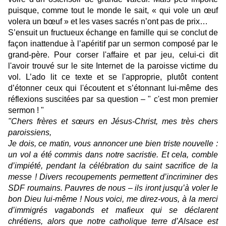
puisque, comme tout le monde le sait, « qui vole un œuf
volera un bœuf » et les vases sacrés n’ont pas de prix…
S’ensuit un fructueux échange en famille qui se conclut de
façon inattendue à l’apéritif par un sermon composé par le
grand-père. Pour corser
l'affaire
et par jeu, celui-ci dit
l'avoir trouvé sur le site Internet de la paroisse victime du
vol. L’ado lit ce texte et se l'approprie, plutôt content
d’étonner ceux qui l'écoutent et s’étonnant lui-même des
réflexions suscitées par sa question – " c'est mon premier
sermon ! "
"Chers frères et sœurs en Jésus-Christ, mes très chers
paroissiens,
Je dois, ce matin, vous annoncer une bien triste nouvelle :
un vol a été commis dans notre sacristie. Et cela, comble
d’impiété, pendant la célébration du saint sacrifice de la
messe ! Divers recoupements permettent d’incriminer des
SDF roumains. Pauvres de nous – ils iront jusqu’à voler le
bon Dieu lui-même ! Nous voici, me direz-vous, à la merci
d’immigrés vagabonds et mafieux qui se déclarent
chrétiens, alors que notre catholique terre d’Alsace est