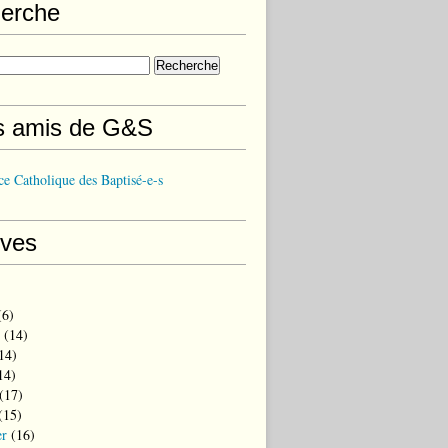
erche
s amis de G&S
e Catholique des Baptisé-e-s
ives
6)
(14)
14)
14)
(17)
(15)
er
(16)