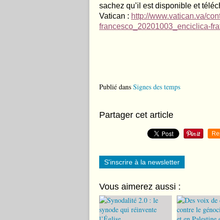
sachez qu’il est disponible et téléc
Vatican :
http://www.vatican.va/con
francesco_20201003_enciclica-fratel
Publié dans
Signes des temps
Partager cet article
Re
S'inscrire à la newsletter
Vous aimerez aussi :