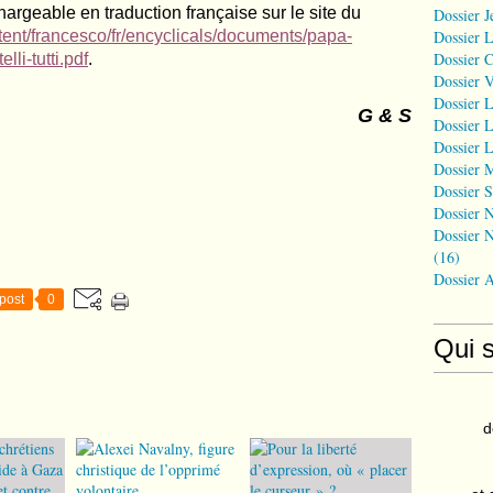
hargeable en traduction française sur le site du
Dossier J
tent/francesco/fr/encyclicals/documents/papa-
Dossier 
Dossier 
li-tutti.pdf
.
Dossier 
Dossier L
G & S
Dossier L
Dossier L
Dossier 
Dossier S
Dossier N
Dossier N
(16)
Dossier 
post
0
Qui 
d