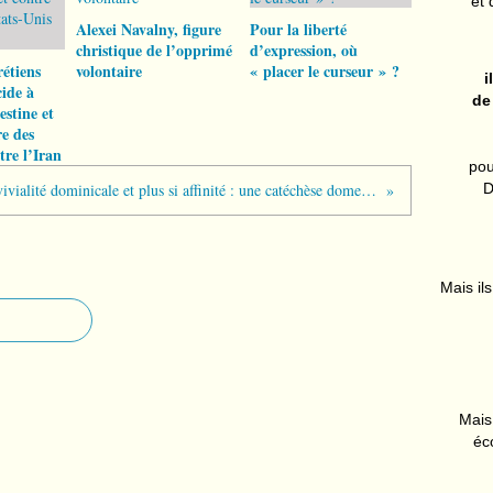
et 
Alexei Navalny, figure
Pour la liberté
christique de l’opprimé
d’expression, où
rétiens
volontaire
« placer le curseur » ?
i
cide à
de
estine et
re des
tre l’Iran
pou
Convivialité dominicale et plus si affinité : une catéchèse domestique déconfinée
D
Mais ils
Mais 
éc