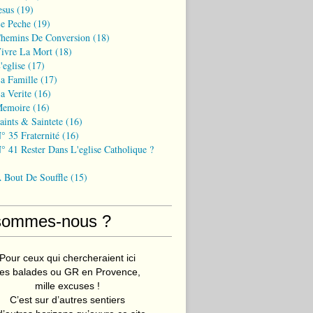
esus
(19)
Le Peche
(19)
Chemins De Conversion
(18)
Vivre La Mort
(18)
'eglise
(17)
a Famille
(17)
a Verite
(16)
Memoire
(16)
aints & Saintete
(16)
° 35 Fraternité
(16)
° 41 Rester Dans L'eglise Catholique ?
A Bout De Souffle
(15)
sommes-nous ?
Pour ceux qui chercheraient ici
es balades ou GR en Provence,
mille excuses !
C’est sur d’autres sentiers