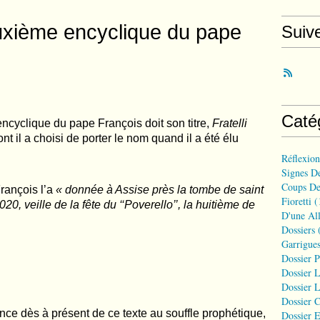
 deuxième encyclique du pape
Suiv
Caté
ncyclique du pape François doit son titre,
Fratelli
ont il a choisi de porter le nom quand il a été élu
Réflexio
Signes D
Coups De
rançois l’a
« donnée à Assise près la tombe de saint
Fioretti
(
20, veille de la fête du ‘‘Poverello’’, la huitième de
D'une All
Dossiers
(
Garrigues
Dossier 
Dossier L
Dossier L
Dossier C
ce dès à présent de ce texte au souffle prophétique,
Dossier E