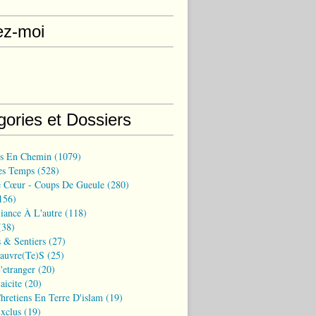
ez-moi
gories et Dossiers
ns En Chemin
(1079)
es Temps
(528)
 Cœur - Coups De Gueule
(280)
156)
iance À L'autre
(118)
38)
 & Sentiers
(27)
Pauvre(te)s
(25)
'etranger
(20)
aicite
(20)
hretiens En Terre D'islam
(19)
xclus
(19)