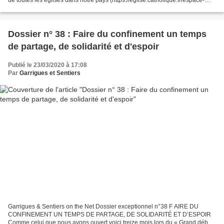
presse/communiques-de-presse/495268-covid-19-message-eveques-de-
france-aux-catholiques-a-nos-concitoyens/)...
Dossier n° 38 : Faire du confinement un temps
de partage, de solidarité et d'espoir
Publié le 23/03/2020 à 17:08
Par
Garrigues et Sentiers
Garrigues & Sentiers on the Net Dossier exceptionnel n°38 F AIRE DU
CONFINEMENT UN TEMPS DE PARTAGE, DE SOLIDARITÉ ET D’ESPOIR
Comme celui que nous avons ouvert voici treize mois lors du « Grand débat