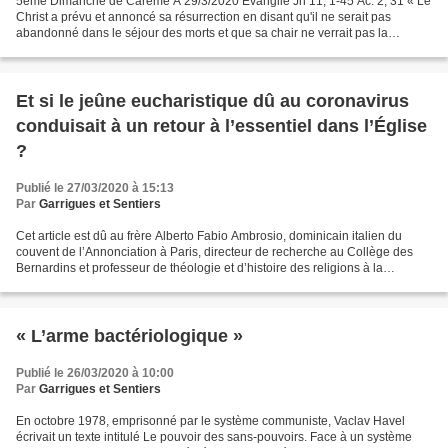
5eme Dimanche de Carême A 29/3/2020 Évangile Jn 11, 1-45 Ac. 2, 31 « Le
Christ a prévu et annoncé sa résurrection en disant qu'il ne serait pas
abandonné dans le séjour des morts et que sa chair ne verrait pas la
corruption ». Lazare cet ami de Jésus...
Et si le jeûne eucharistique dû au coronavirus
conduisait à un retour à l’essentiel dans l’Église
?
Publié le 27/03/2020 à 15:13
Par
Garrigues et Sentiers
Cet article est dû au frère Alberto Fabio Ambrosio, dominicain italien du
couvent de l’Annonciation à Paris, directeur de recherche au Collège des
Bernardins et professeur de théologie et d’histoire des religions à la
Luxembourg School of Religion & Society....
« L’arme bactériologique »
Publié le 26/03/2020 à 10:00
Par
Garrigues et Sentiers
En octobre 1978, emprisonné par le système communiste, Vaclav Havel
écrivait un texte intitulé Le pouvoir des sans-pouvoirs. Face à un système