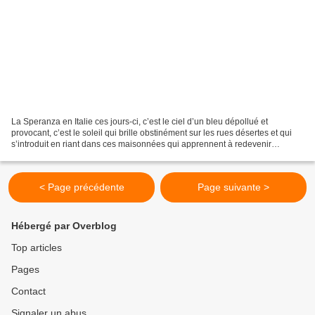
La Speranza en Italie ces jours-ci, c’est le ciel d’un bleu dépollué et
provocant, c’est le soleil qui brille obstinément sur les rues désertes et qui
s’introduit en riant dans ces maisonnées qui apprennent à redevenir
familles. La Speranza, ce sont ces...
< Page précédente
Page suivante >
Hébergé par Overblog
Top articles
Pages
Contact
Signaler un abus