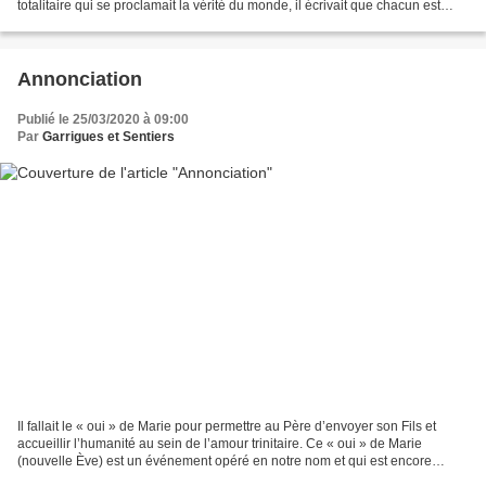
totalitaire qui se proclamait la vérité du monde, il écrivait que chacun est
habité par ce qu’il nomme une «...
Annonciation
Publié le 25/03/2020 à 09:00
Par
Garrigues et Sentiers
Il fallait le « oui » de Marie pour permettre au Père d’envoyer son Fils et
accueillir l’humanité au sein de l’amour trinitaire. Ce « oui » de Marie
(nouvelle Ève) est un événement opéré en notre nom et qui est encore
d’actualité. Il signifie l’ouverture...