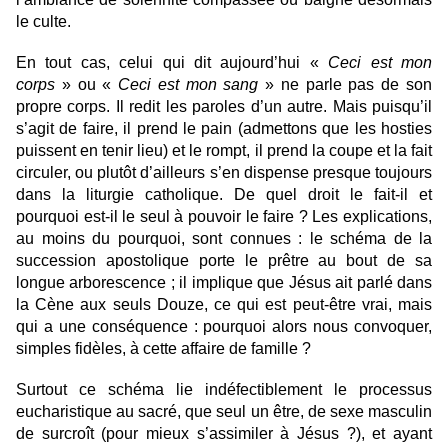
le culte.
En tout cas, celui qui dit aujourd’hui «
Ceci est mon
corps
» ou «
Ceci est mon sang
» ne parle pas de son
propre corps. Il redit les paroles d’un autre. Mais puisqu’il
s’agit de faire, il prend le pain (admettons que les hosties
puissent en tenir lieu) et le rompt, il prend la coupe et la fait
circuler, ou plutôt d’ailleurs s’en dispense presque toujours
dans la liturgie catholique. De quel droit le fait-il et
pourquoi est-il le seul à pouvoir le faire ? Les explications,
au moins du pourquoi, sont connues : le schéma de la
succession apostolique porte le prêtre au bout de sa
longue arborescence ; il implique que Jésus ait parlé dans
la Cène aux seuls Douze, ce qui est peut-être vrai, mais
qui a une conséquence : pourquoi alors nous convoquer,
simples fidèles, à cette affaire de famille ?
Surtout ce schéma lie indéfectiblement le processus
eucharistique au sacré, que seul un être, de sexe masculin
de surcroît (pour mieux s’assimiler à Jésus ?), et ayant