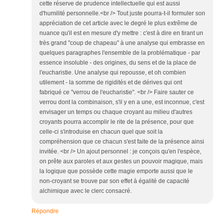
cette réserve de prudence intellectuelle qui est aussi
d'humilité personnelle.<br /> Tout juste pourra-t-il formuler son
appréciation de cet article avec le degré le plus extrême de
nuance qu'il est en mesure d'y mettre : c'est à dire en tirant un
très grand "coup de chapeau" à une analyse qui embrasse en
quelques paragraphes l'ensemble de la problématique - par
essence insoluble - des origines, du sens et de la place de
l'eucharistie. Une analyse qui repousse, et oh combien
utilement - la somme de rigidités et de dérives qui ont
fabriqué ce "verrou de l'eucharistie". <br /> Faire sauter ce
verrou dont la combinaison, s'il y en a une, est inconnue, c'est
envisager un temps ou chaque croyant au milieu d'autres
croyants pourra accomplir le rite de la présence, pour que
celle-ci s'introduise en chacun quel que soit la
compréhension que ce chacun s'est faite de la présence ainsi
invitée. <br /> Un ajout personnel : je conçois qu'en l'espèce,
on prête aux paroles et aux gestes un pouvoir magique, mais
la logique que possède cette magie emporte aussi que le
non-croyant se trouve par son effet à égalité de capacité
alchimique avec le clerc consacré.
Répondre