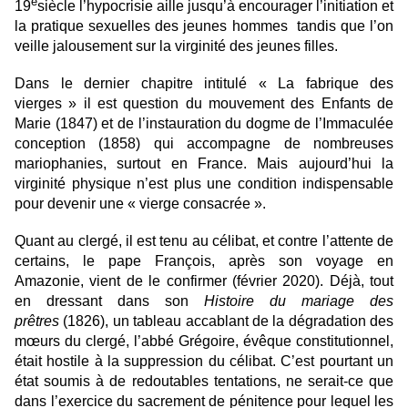
e
19
siècle l’hypocrisie aille jusqu’à encourager l’initiation et
la pratique sexuelles des jeunes hommes tandis que l’on
veille jalousement sur la virginité des jeunes filles.
Dans le dernier chapitre intitulé « La fabrique des
vierges » il est question du mouvement des Enfants de
Marie (1847) et de l’instauration du dogme de l’
Immacul
ée
conception (1858) qui accompagne de nombreuses
mariophanies, surtout en France. Mais aujourd’hui la
virginité physique n’est plus une condition indispensable
pour devenir une « vierge consacrée ».
Quant au clergé, il est tenu au célibat, et contre l’attente de
certains, le pape Franç
ois, apr
ès son voyage en
Amazonie, vient de le confirmer (février 2020). Déjà, tout
en dressant dans son
Histoire du mariage des
prêtres
(1826), un tableau accablant de la dégradation des
mœurs du clergé, l’
abb
é Grégoire, évêque constitutionnel,
était hostile à la suppression du célibat. C’est pourtant un
état soumis à de redoutables tentations, ne serait-ce que
dans l’exercice du sacrement de pénitence pour lequel les