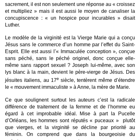
sacrement, il est non seulement une réponse au « croissez
et multipliez » mais il est aussi le moyen de canaliser la
concupiscence : « un hospice pour incurables » disait
Luther.
Le modèle de la virginité est la Vierge Marie qui a conçu
Jésus sans le commerce d’un homme par l’effet du Saint-
Esprit. Elle est aussi l’«
Immacul
ée conception »
, con
çue
sans péché, sans le péché originel, donc conçue elle-
même sans rapport sexuel ? Joseph lui-même, avec son
lys blanc à la main, devient le père-vierge de Jésus. Des
e
jésuites italiens, au 17
siècle, tentèrent même d’étendre
le « mouvement immaculiste » à Anne, la mè
re de Marie.
Ce que soulignent surtout les auteurs c’est la radicale
différence de traitement de la femme et de l’homme eu
égard à cet improbable idé
al. Mise
à part la Pucelle
d’Orléans, les hommes sont réputés « puceaux » plutôt
que vierges, et la virginité se décline par priorité au
féminin. On comprend que dans la bourgeoisie du