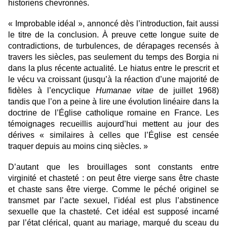
historiens chevronné
s.
« Improbable idéal », annoncé dès l’introduction, fait aussi
le titre de la conclusion. À preuve cette longue suite de
contradictions, de turbulences, de dérapages recensés à
travers les siècles, pas seulement du temps des Borgia ni
dans la plus ré
cente actualit
é. Le hiatus entre le prescrit et
le vécu va croissant (jusqu’à la réaction d’une majorité
de
fid
èles à l’encyclique
Humanae vitae
de juillet 1968)
tandis que l’on a peine à lire une évolution linéaire dans la
doctrine de l’Église catholique romaine en France. Les
témoignages recueillis aujourd’hui mettent au jour des
dérives « similaires à celles que l’Église est censée
traquer depuis au moins cinq siè
cles.
»
D’autant que les brouillages sont constants entre
virginité
et chastet
é : on peut être vierge sans être chaste
et chaste sans être vierge. Comme le péché originel se
transmet par l’acte sexuel, l’idéal est plus l’abstinence
sexuelle que la chasteté. Cet idéal est supposé incarné
par l’état clérical, quant au mariage, marqué du sceau du