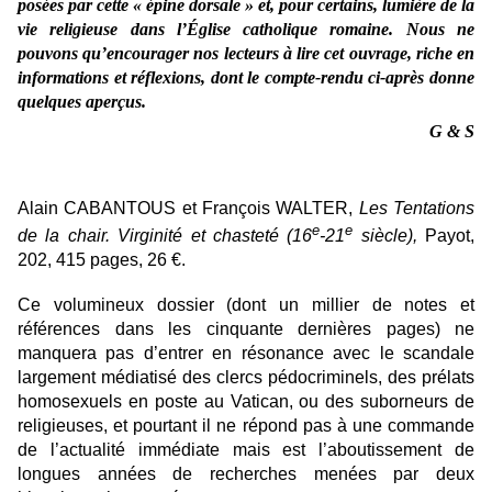
posées par cette « épine dorsale » et, pour certains, lumière de la
vie religieuse dans l’Église catholique romaine. Nous ne
pouvons qu’encourager nos lecteurs à lire cet ouvrage, riche en
informations et réflexions, dont le compte-rendu ci-après donne
quelques aperçus.
G & S
Alain CABANTOUS et Franç
ois WALTER,
Les Tentations
e
e
de la chair. Virginité
et chastet
é (16
-21
siècle),
Payot,
202, 415 pages, 26 €.
Ce volumineux dossier (dont un millier de notes et
références dans les cinquante dernières pages) ne
manquera pas d’entrer en résonance avec le scandale
largement médiatisé des clercs pédocriminels, des prélats
homosexuels en poste au Vatican, ou des suborneurs de
religieuses, et pourtant il ne répond pas à une commande
de l’actualité
immé
diate mais est l’aboutissement de
longues années de recherches menées par deux