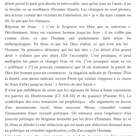
désert prend le parti pris absolu et irrévocable, sans qu'un jour ou l'autre, il ne
se révolte en sa souffrance d'homme dissolu. Les cliniques en sont pleines,
des acteurs comme des victimes de l'aliénation, du « je », du sujet comme on
dit. Et pas que les cliniques.
Réponse de Jésus : «
C'est le Seigneur ton Dieu que tu adoreras
».
Décidemment, Jésus est vraiment homme
jusqu'au bout
: il ne s'offre pas
comme idole, ce que l'homme sait parfaitement faire selon les
anthropologues. En Jésus et par lui, Dieu réalise, ce qui n'est pas lui :
l'homme. Sa puissance désirante qui lui fait dire «
j'ai désiré d'un grand
désir
» n'aliène pas son objet. Elle l'accomplit. C'est pourquoi, il peut
multiplier les pains et changer l'eau en vin. C'est pourquoi aussi sa vie
« publique » (?) ne pouvait commencer que là où seulement la parole de
Dieu fait homme pouvait commencer : la négation radicale de l'homme. D'où
la dureté, non moins radicale, envers Pierre qui voulait s'opposer à ce choix
de Jésus d'aller jusqu'au bout : «
Arrière de moi Satan
».
Il n'est pas indifférent de noter que les réponses de Jésus à Satan reprennent
les paroles du Deutéronome (Cf. 6-8-34) et du psautier (
Psaume
91). La
symbolique des trois tentations est prophétique : elle argumente en faveur
d'un messianisme royal, Jésus nouveau Moise, considéré comme
l'instaurateur d'une royauté politique. On retrouve ainsi l'espérance d'un
pouvoir politique du Seigneur formulée par les deux d'Emmaüs. Mais ici et
là, Jésus se dérobe à cette séduction qui est aussi une réduction donnant ainsi
au politique sa véritable signification, celle d'accomplir l'homme.