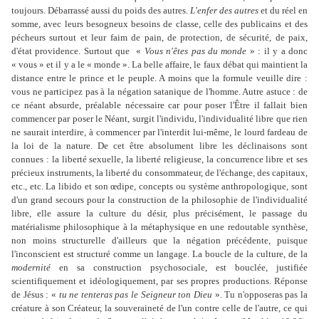
toujours. Débarrassé aussi du poids des autres.
L'enfer des autres
et du réel en
somme, avec leurs besogneux besoins de classe, celle des publicains et des
pécheurs surtout et leur faim de pain, de protection, de sécurité, de paix,
d'état providence. Surtout que «
Vous n'êtes pas du monde
»
: il y a donc
« vous » et il y a le « monde ». La belle affaire, le faux débat qui maintient la
distance entre le prince et le peuple. A moins que la formule veuille dire :
vous ne participez pas à la négation satanique de l'homme. Autre astuce : de
ce néant absurde, préalable nécessaire car pour poser l'Être il fallait bien
commencer par poser le Néant, surgit l'individu, l'individualité libre que rien
ne saurait interdire, à commencer par l'interdit lui-même, le lourd fardeau de
la loi de la nature. De cet être absolument libre les déclinaisons sont
connues : la liberté sexuelle, la liberté religieuse, la concurrence libre et ses
précieux instruments, la liberté du consommateur, de l'échange, des capitaux,
etc., etc. La libido et son œdipe, concepts ou système anthropologique, sont
d'un grand secours pour la construction de la philosophie de l'individualité
libre, elle assure la culture du désir, plus précisément, le passage du
matérialisme philosophique à la métaphysique en une redoutable synthèse,
non moins structurelle d'ailleurs que la négation précédente, puisque
l'inconscient est structuré comme un langage. La boucle de la culture, de la
modernité
en sa construction psychosociale, est bouclée, justifiée
scientifiquement et idéologiquement, par ses propres productions. Réponse
de Jésus : «
tu ne tenteras pas le Seigneur ton Dieu
»
.
Tu n'opposeras pas la
créature à son Créateur, la souveraineté de l'un contre celle de l'autre, ce qui