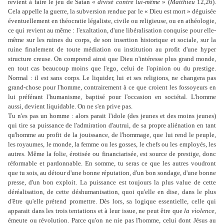
revient à faire le jeu de Satan «
divisé contre lui-même
» (
Matthieu
12,26).
Cela appelle la guerre, la subversion rendue par le « Dieu est mort » déguisée
éventuellement en théocratie légaliste, civile ou religieuse, ou en athéologie,
ce qui revient au même : l'exaltation, d'une libéralisation conquise pour elle-
même sur les ruines du corps, de son insertion historique et sociale, sur la
ruine finalement de toute médiation ou institution au profit d'une hyper
structure creuse. On comprend ainsi que Dieu n'intéresse plus grand monde,
en tout cas beaucoup moins que l'ego, celui de l'opinion ou du prestige.
Normal : il est sans corps. Le liquider, lui et ses religions, ne changera pas
grand-chose pour l'homme, contrairement à ce que croient les fossoyeurs en
lui préférant l'humanisme, baptisé pour l'occasion en sociétal. L'homme
aussi, devient liquidable. On ne s'en prive pas.
Tu n'es pas un homme : alors parait l'idole (des jeunes et des moins jeunes)
qui tire sa puissance de l'admiration d'autrui, de sa propre aliénation en tant
qu'homme au profit de la jouissance, de l'hommage, que lui rend le peuple,
les royaumes, le monde, la femme ou les gosses, le chefs ou les employés, les
autres. Même la folie, érotisée ou financiarisée, est source de prestige, donc
réformable et pardonnable. En somme, tu seras ce que les autres voudront
que tu sois, au détour d'une bonne réputation, d'un bon sondage, d'une bonne
presse, d'un bon exploit. La puissance est toujours la plus value de cette
déréalisation, de cette déshumanisation, quoi qu'elle en dise, dans le plus
d'être qu'elle prétend promettre. Dès lors, sa logique essentielle, celle qui
apparait dans les trois tentations et à leur issue, ne peut être que
la violence,
émeute ou révolution. Parce qu'on ne nie pas l'homme, celui dont Jésus au