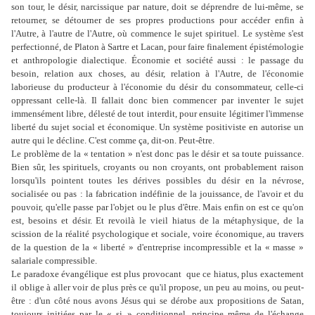
son tour, le désir, narcissique par nature, doit se déprendre de lui-même, se
retourner, se détourner de ses propres productions pour accéder enfin à
l'Autre, à l'autre de l'Autre, où commence le sujet spirituel. Le système s'est
perfectionné, de Platon à Sartre et Lacan, pour faire finalement épistémologie
et anthropologie dialectique. Économie et société aussi : le passage du
besoin, relation aux choses, au désir, relation à l'Autre, de l'économie
laborieuse du producteur à l'économie du désir du consommateur, celle-ci
oppressant celle-là. Il fallait donc bien commencer par inventer le sujet
immensément libre, délesté de tout interdit, pour ensuite légitimer l'immense
liberté du sujet social et économique. Un système positiviste en autorise un
autre qui le décline. C'est comme ça, dit-on. Peut-être.
Le problème de la « tentation » n'est donc pas le désir et sa toute puissance.
Bien sûr, les spirituels, croyants ou non croyants, ont probablement raison
lorsqu'ils pointent toutes les dérives possibles du désir en la névrose,
socialisée ou pas : la fabrication indéfinie de la jouissance, de l'avoir et du
pouvoir, qu'elle passe par l'objet ou le plus d'être. Mais enfin on est ce qu'on
est, besoins et désir. Et revoilà le vieil hiatus de la métaphysique, de la
scission de la réalité psychologique et sociale, voire économique, au travers
de la question de la « liberté » d'entreprise incompressible et la « masse »
salariale compressible.
Le paradoxe évangélique est plus provocant que ce hiatus, plus exactement
il oblige à aller voir de plus près ce qu'il propose, un peu au moins, ou peut-
être : d'un côté nous avons Jésus qui se dérobe aux propositions de Satan,
toujours initiées par le « si » conditionnel, principe même de l'échange