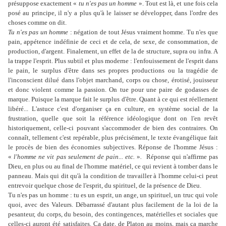
présuppose exactement «
tu n'es pas un homme
». Tout est là, et une fois cela
posé au principe, il n'y a plus qu'à le laisser se développer, dans l'ordre des
choses comme on dit.
Tu n'es pas un homme
: négation de tout Jésus vraiment homme. Tu n'es que
pain, appétence indéfinie de ceci et de cela, de sexe, de consommation, de
production, d'argent. Finalement, un effet de la de structure, supra ou infra. A
la trappe l'esprit. Plus subtil et plus moderne : l'enfouissement de l'esprit dans
le pain, le surplus d'être dans ses propres productions ou la tragédie de
l'inconscient dilué dans l'objet marchand, corps ou chose, érotisé, jouisseur
et donc violent comme la passion. On tue pour une paire de godasses de
marque. Puisque la marque fait le surplus d'être. Quant à ce qui est réellement
libéré... L'astuce c'est d'organiser ça en culture, en système social de la
frustration, quelle que soit la référence idéologique dont on l'en revêt
historiquement, celle-ci pouvant s'accommoder de bien des contraires. On
connaît, tellement c'est repérable, plus précisément, le texte évangélique fait
le procès de bien des économies subjectives. Réponse de l'homme Jésus :
«
l'homme ne vit pas seulement de pain... etc.
»
.
Réponse qui n'affirme pas
Dieu, en plus ou au final de l'homme matériel, ce qui revient à tomber dans le
panneau. Mais qui dit qu'à la condition de travailler à l'homme celui-ci peut
entrevoir quelque chose de l'esprit, du spirituel, de la présence de Dieu.
Tu n'es pas un homme : tu es un esprit, un ange, un spirituel, un truc qui vole
quoi, avec des Valeurs. Débarrassé d'autant plus facilement de la loi de la
pesanteur, du corps, du besoin, des contingences, matérielles et sociales que
celles-ci auront été satisfaites. Ça date, de Platon au moins, mais ça marche