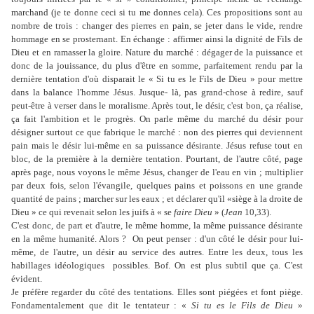
marchand (je te donne ceci si tu me donnes cela). Ces propositions sont au
nombre de trois : changer des pierres en pain, se jeter dans le vide, rendre
hommage en se prosternant. En échange : affirmer ainsi la dignité de Fils de
Dieu et en ramasser la gloire. Nature du marché : dégager de la puissance et
donc de la jouissance, du plus d'être en somme, parfaitement rendu par la
dernière tentation d'où disparait le « Si tu es le Fils de Dieu » pour mettre
dans la balance l'homme Jésus. Jusque- là, pas grand-chose à redire, sauf
peut-être à verser dans le moralisme. Après tout, le désir, c'est bon, ça réalise,
ça fait l'ambition et le progrès. On parle même du marché du désir pour
désigner surtout ce que fabrique le marché : non des pierres qui deviennent
pain mais le désir lui-même en sa puissance désirante. Jésus refuse tout en
bloc, de la première à la dernière tentation. Pourtant, de l'autre côté, page
après page, nous voyons le même Jésus, changer de l'eau en vin ; multiplier
par deux fois, selon l'évangile, quelques pains et poissons en une grande
quantité de pains ; marcher sur les eaux ; et déclarer qu'il «siège à la droite de
Dieu » ce qui revenait selon les juifs à « se
faire Dieu
» (
Jean
10,33).
C'est donc, de part et d'autre, le même homme, la même puissance désirante
en la même humanité. Alors ? On peut penser : d'un côté le désir pour lui-
même, de l'autre, un désir au service des autres. Entre les deux, tous les
habillages idéologiques possibles. Bof. On est plus subtil que ça. C'est
évident.
Je préfère regarder du côté des tentations. Elles sont piégées et font piège.
Fondamentalement que dit le tentateur : «
Si tu es le Fils de Dieu
»