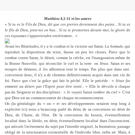
Matthieu
4,1-11 et les autres
«
Si tu es le Fils de Dieu, dit que ces pierres deviennent des pains... Si tu es
le fils de Dieu, jette-toi en bas... Si tu te prosternes devant moi, la gloire de
ces royaumes t'appartiendra entièrement...
»
Avant les Béatitudes, il y a le combat et la victoire sur Satan. La formule, qui
reproduit la disposition du texte, fausse un peu les choses. Parce que le
combat contre Satan, le désert, comme la crèche, est l'inauguration même de
la Bonne Nouvelle, qui réconcilie le ciel et la terre en Jésus. Satan et ses
troupes de démons, il les affrontera tout le temps. Pas plus que dans une
conversion donc, il n'y a de chemins définitivement acquis dans une vie de
foi. Parce que c'est la grâce qui fait le péché. Elle le précède : «
Jésus fut
emmené au désert par l'Esprit pour être tenté...
» Elle le dévoile à chaque
pas du Seigneur et des disciplines : «
Je voyais Satan tomber du ciel
». C'est
que Dieu est au commencement de chaque recommencement.
On (la généalogie du « on » et ses développements seraient trop long à
expliciter ici) nous a beaucoup parlé du désir, de sa conversion en désir de
Dieu, de l'Autre, de l'être. De la conversion du besoin, éventuellement
localisé dans la libido, en désir, éventuellement localisé dans l'inconscient,
qui articule l'avènement du sujet par l'interdit originel, la frustration, passage
obligé de la structuration existentielle de l'individu libre, enfin né. Mais, à