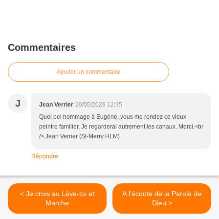
Commentaires
Ajouter un commentaire
J
Jean Verrier
20/05/2026 12:35
Quel bel hommage à Eugène, vous me rendez ce vieux
peintre familier, Je regarderai autrement les canaux. Merci.<br
/> Jean Verrier (St-Merry HLM)
Répondre
< Je crois au Lève-toi et
A l’écoute de la Parole de
Marche
Dieu >