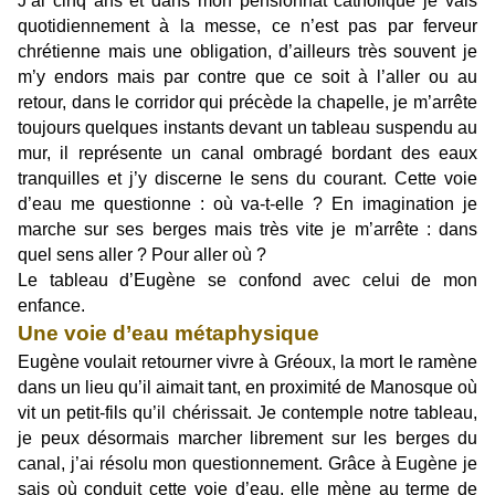
J’ai cinq ans et dans mon pensionnat catholique je vais
quotidiennement à la messe, ce n’est pas par ferveur
chrétienne mais une obligation, d’ailleurs très souvent je
m’y endors mais par contre que ce soit à l’aller ou au
retour, dans le corridor qui précède la chapelle, je m’arrête
toujours quelques instants devant un tableau suspendu au
mur, il représente un canal ombragé bordant des eaux
tranquilles et j’y discerne le sens du courant. Cette voie
d’eau me questionne : où va-t-elle ? En imagination je
marche sur ses berges mais très vite je m’arrête : dans
quel sens aller ? Pour aller où ?
Le tableau d’Eugène se confond avec celui de mon
enfance.
Une voie d’eau métaphysique
Eugène voulait retourner vivre à Gréoux, la mort le ramène
dans un lieu qu’il aimait tant, en proximité de Manosque où
vit un petit-fils qu’il chérissait. Je contemple notre tableau,
je peux désormais marcher librement sur les berges du
canal, j’ai résolu mon questionnement. Grâce à Eugène je
sais où conduit cette voie d’eau, elle mène au terme de