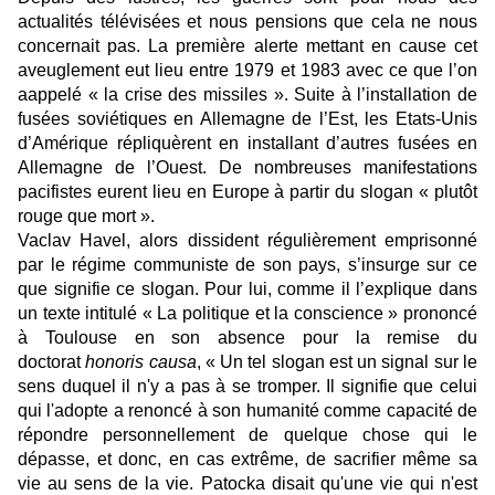
actualités télévisées et nous pensions que cela ne nous
concernait pas. La première alerte mettant en cause cet
aveuglement eut lieu entre 1979 et 1983 avec ce que l’on
aappelé « la crise des missiles ». Suite à l’installation de
fusées soviétiques en Allemagne de l’Est, les Etats-Unis
d’Amérique répliquèrent en installant d’autres fusées en
Allemagne de l’Ouest. De nombreuses manifestations
pacifistes eurent lieu en Europe à partir du slogan «
plutôt
rouge que mort
».
Vaclav Havel, alors dissident régulièrement emprisonné
par le régime communiste de son pays, s’insurge sur ce
que signifie ce slogan. Pour lui, comme il l’explique dans
un texte intitulé «
La politique et la conscience »
prononcé
à Toulouse en son absence pour la remise du
doctorat
honoris causa
, « Un tel slogan est un signal sur le
sens duquel il n'y a pas à se tromper. Il signifie que celui
qui l'adopte a renoncé à son humanité comme capacité de
répondre personnellement de quelque chose qui le
dépasse, et donc, en cas extrême, de sacrifier même sa
vie au sens de la vie. Patocka disait qu'une vie qui n'est