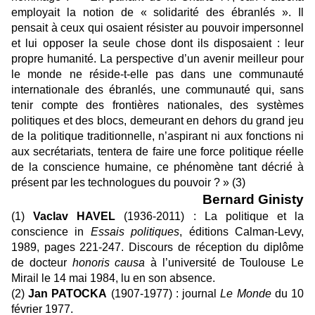
employait la notion de « solidarité des ébranlés ». Il
pensait à ceux qui osaient résister au pouvoir impersonnel
et lui opposer la seule chose dont ils disposaient : leur
propre humanité. La perspective d’un avenir meilleur pour
le monde ne réside-t-elle pas dans une communauté
internationale des ébranlés, une communauté qui, sans
tenir compte des frontières nationales, des systèmes
politiques et des blocs, demeurant en dehors du grand jeu
de la politique traditionnelle, n’aspirant ni aux fonctions ni
aux secrétariats, tentera de faire une force politique réelle
de la conscience humaine, ce phénomène tant décrié à
présent par les technologues du pouvoir ? »
(3)
Bernard Ginisty
(1)
Vaclav HAVEL
(1936-2011) :
La politique et la
conscience
in
Essais politiques
,
éditions Calman-Levy,
1989, pages 221-247. Discours de réception du diplôme
de docteur
honoris causa
à l’université de Toulouse Le
Mirail le 14 mai 1984, lu en son absence.
(2)
Jan PATOCKA
(1907-1977) : journal
Le Monde
du 10
février 1977.