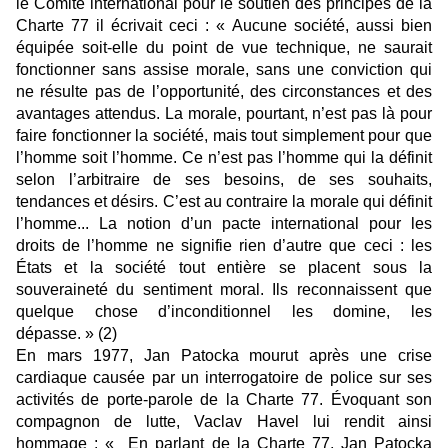
le Comité international pour le soutien des principes de la
Charte 77 il écrivait ceci :
« Aucune société, aussi bien
équipée soit-elle du point de vue technique, ne saurait
fonctionner sans assise morale, sans une conviction qui
ne résulte pas de l’opportunité, des circonstances et des
avantages attendus. La morale, pourtant, n’est pas là pour
faire fonctionner la société, mais tout simplement pour que
l’homme soit l’homme. Ce n’est pas l’homme qui la définit
selon l’arbitraire de ses besoins, de ses souhaits,
tendances et désirs. C’est au contraire la morale qui définit
l’homme... La notion d’un pacte international pour les
droits de l’homme ne signifie rien d’autre que ceci : les
É
tats et la société tout entière se placent sous la
souveraineté du sentiment moral. Ils reconnaissent que
quelque chose d’inconditionnel les domine, les
dépasse. »
(2)
En mars 1977, Jan Patocka mourut après une crise
cardiaque causée par un interrogatoire de police sur ses
activités de porte-parole de la Charte 77.
É
voquant son
compagnon de lutte, Vaclav Havel lui rendit ainsi
hommage :
« En parlant de la Charte 77, Jan Patocka