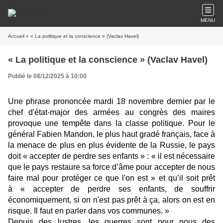
MENU
Accueil
» « La politique et la conscience » (Vaclav Havel)
« La politique et la conscience » (Vaclav Havel)
Publié le 08/12/2025 à 10:00
Une phrase prononcée mardi 18 novembre dernier par le
chef d'état-major des armées au congrès des maires
provoque une tempête dans la classe politique. Pour le
général Fabien Mandon, le plus haut gradé français, face à
la menace de plus en plus évidente de la Russie, le pays
doit «
accepter de perdre ses enfants
» : «
il est nécessaire
que le pays restaure sa force d’âme pour accepter de nous
faire mal pour protéger ce que l'on est »
et qu’il soit prêt
à
« accepter de perdre ses enfants, de souffrir
économiquement, si on n'est pas prêt à ça, alors on est en
risque. Il faut en parler dans vos communes. »
Depuis des lustres, les guerres sont pour nous des