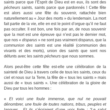
saints parce que l’Esprit de Dieu est en eux, ils sont des
pécheurs saints,
saints
parce que pardonnés ! Cette fête
est alors aussi une fête du souvenir, rattachée bien
naturellement au « Jour des morts » du lendemain. La mort
fait partie de la vie, elle en est le point d’orgue qu’il ne faut
pas occulter. Il est bon, une fois par an, de nous souvenir
que la mort est une épreuve qui n’est pas le dernier mot,
que nos «
disparus
» ne sont pas vraiment disparus, que la
communion des saints
est une réalité (communion des
vivants et des morts), union des
saints
que sont nos
défunts avec les
saints pécheurs
que nous sommes.
Alors peut-être cette fête est-elle une célébration de la
sainteté de Dieu à travers celle de tous les saints, ceux du
ciel et nous sur la Terre, la fête de « tous les saints » mais
aussi de « tous saints ». Une célébration de la gloire de
Dieu par tous les hommes :
«
Et voici une foule immense, que nul ne pouvait
dénombrer, une foule de toutes nations, tribus, peuples et
langues... Et ils s’écriaient d’une voix forte : “Le salut