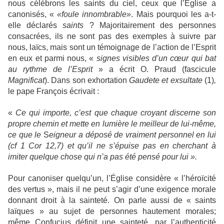
nous célébrons les saints du ciel, ceux que l’Église a
canonisés, «
«foule innombrable»
. Mais pourquoi les a-t-
elle déclarés
saints
? Majoritairement des personnes
consacrées, ils ne sont pas des exemples à suivre par
nous, laïcs, mais sont un témoignage de l’action de l’Esprit
en eux et parmi nous, «
signes visibles d’un cœur qui bat
au rythme de l’Esprit
» a écrit O. Praud (fascicule
Magnificat
). Dans son exhortation
Gaudete et exsultate
(1)
,
le pape François écrivait :
«
Ce qui importe, c’est que chaque croyant discerne son
propre chemin et mette en lumière le meilleur de lui-même,
ce que le
S
eigneur a déposé de vraiment personnel en lui
(cf 1 Cor 12,7) et qu’il ne s’épuise pas en cherchant à
imiter quelque chose qui n’a pas été pensé pour lui ».
Pour canoniser quelqu’un, l’Église considère « l’héroïcité
des vertus », mais il ne peut s’agir d’une exigence morale
donnant droit à la sainteté. On parle aussi de « saints
laïques » au sujet de personnes hautement morales;
même Confucius définit une sainteté, par l’authenticité