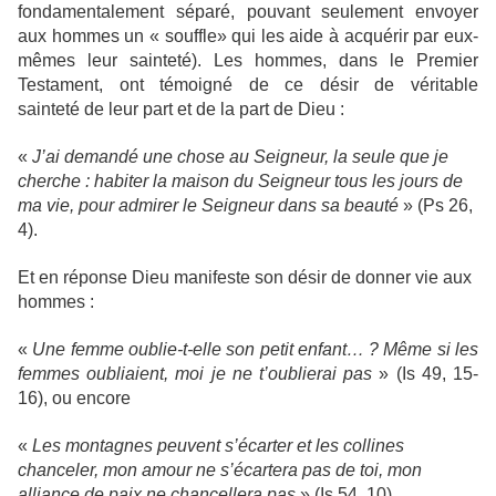
fondamentalement séparé, pouvant seulement envoyer
aux hommes un « souffle» qui les aide à acquérir par eux-
mêmes leur sainteté). Les hommes, dans le Premier
Testament, ont témoigné de ce désir de véritable
sainteté de leur part et de la part de Dieu :
«
J’ai demandé une chose au Seigneur, la seule que je
cherche : habiter la maison du Seigneur tous les jours de
ma vie, pour admirer le Seigneur dans sa beauté
» (Ps 26,
4).
Et en réponse Dieu manifeste son désir de donner vie aux
hommes :
«
Une femme oublie-t-elle son petit enfant… ? Même si les
femmes oubliaient, moi je ne t’oublierai pas
»
(Is 49, 15-
16), ou encore
«
Les montagnes peuvent s’écarter et les collines
chanceler, mon amour ne s’écartera pas de toi, mon
alliance de paix ne chancellera pas
»
(Is 54, 10).