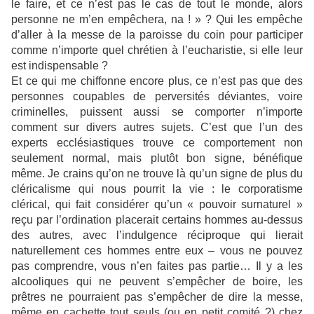
le faire, et ce n’est pas le cas de tout le monde, alors
personne ne m’en empêchera, na ! » ? Qui les empêche
d’aller à la messe de la paroisse du coin pour participer
comme n’importe quel chrétien à l’eucharistie, si elle leur
est indispensable ?
Et ce qui me chiffonne encore plus, ce n’est pas que des
personnes coupables de perversités déviantes, voire
criminelles, puissent aussi se comporter n’importe
comment sur divers autres sujets. C’est que l’un des
experts ecclésiastiques trouve ce comportement non
seulement normal, mais plutôt bon signe, bénéfique
même. Je crains qu’on ne trouve là qu’un signe de plus du
cléricalisme qui nous pourrit la vie : le corporatisme
clérical, qui fait considérer qu’un « pouvoir surnaturel »
reçu par l’ordination placerait certains hommes au-dessus
des autres, avec l’indulgence réciproque qui lierait
naturellement ces hommes entre eux – vous ne pouvez
pas comprendre, vous n’en faites pas partie… Il y a les
alcooliques qui ne peuvent s’empêcher de boire, les
prêtres ne pourraient pas s’empêcher de dire la messe,
même en cachette tout seuls (ou en petit comité ?) chez