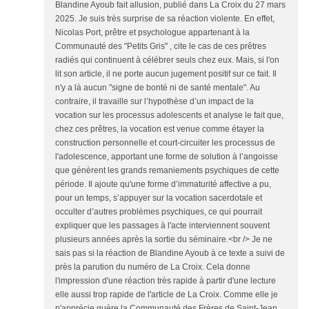
Blandine Ayoub fait allusion, publié dans La Croix du 27 mars
2025. Je suis très surprise de sa réaction violente. En effet,
Nicolas Port, prêtre et psychologue appartenant à la
Communauté des "Petits Gris" , cite le cas de ces prêtres
radiés qui continuent à célébrer seuls chez eux. Mais, si l'on
lit son article, il ne porte aucun jugement positif sur ce fait. Il
n'y a là aucun "signe de bonté ni de santé mentale". Au
contraire, il travaille sur l’hypothèse d’un impact de la
vocation sur les processus adolescents et analyse le fait que,
chez ces prêtres, la vocation est venue comme étayer la
construction personnelle et court-circuiter les processus de
l'adolescence, apportant une forme de solution à l’angoisse
que génèrent les grands remaniements psychiques de cette
période. Il ajoute qu'une forme d’immaturité affective a pu,
pour un temps, s’appuyer sur la ­vocation sacerdotale et
occulter d’autres problèmes psychiques, ce qui pourrait
expliquer que les passages à l'acte interviennent souvent
plusieurs années après la sortie du séminaire.<br /> Je ne
sais pas si la réaction de Blandine Ayoub à ce texte a suivi de
près la parution du numéro de La Croix. Cela donne
l'impression d'une réaction très rapide à partir d'une lecture
elle aussi trop rapide de l'article de La Croix. Comme elle je
n'apprécie guère la Communauté des Frères de Saint-Jean,