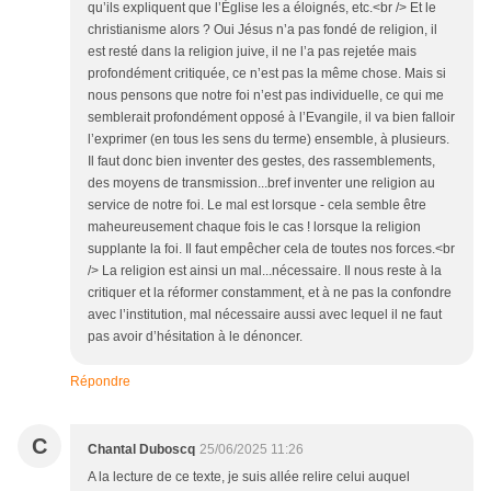
qu’ils expliquent que l’Église les a éloignés, etc.<br /> Et le
christianisme alors ? Oui Jésus n’a pas fondé de religion, il
est resté dans la religion juive, il ne l’a pas rejetée mais
profondément critiquée, ce n’est pas la même chose. Mais si
nous pensons que notre foi n’est pas individuelle, ce qui me
semblerait profondément opposé à l’Evangile, il va bien falloir
l’exprimer (en tous les sens du terme) ensemble, à plusieurs.
Il faut donc bien inventer des gestes, des rassemblements,
des moyens de transmission...bref inventer une religion au
service de notre foi. Le mal est lorsque - cela semble être
maheureusement chaque fois le cas ! lorsque la religion
supplante la foi. Il faut empêcher cela de toutes nos forces.<br
/> La religion est ainsi un mal...nécessaire. Il nous reste à la
critiquer et la réformer constamment, et à ne pas la confondre
avec l’institution, mal nécessaire aussi avec lequel il ne faut
pas avoir d’hésitation à le dénoncer.
Répondre
C
Chantal Duboscq
25/06/2025 11:26
A la lecture de ce texte, je suis allée relire celui auquel