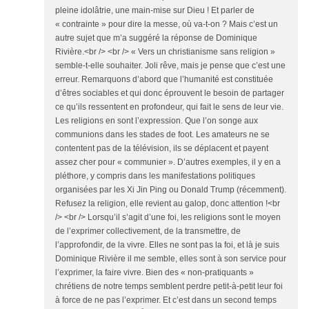
pleine idolâtrie, une main-mise sur Dieu ! Et parler de
« contrainte » pour dire la messe, où va-t-on ? Mais c’est un
autre sujet que m’a suggéré la réponse de Dominique
Rivière.<br /> <br /> « Vers un christianisme sans religion »
semble-t-elle souhaiter. Joli rêve, mais je pense que c’est une
erreur. Remarquons d’abord que l’humanité est constituée
d’êtres sociables et qui donc éprouvent le besoin de partager
ce qu’ils ressentent en profondeur, qui fait le sens de leur vie.
Les religions en sont l’expression. Que l’on songe aux
communions dans les stades de foot. Les amateurs ne se
contentent pas de la télévision, ils se déplacent et payent
assez cher pour « communier ». D’autres exemples, il y en a
pléthore, y compris dans les manifestations politiques
organisées par les Xi Jin Ping ou Donald Trump (récemment).
Refusez la religion, elle revient au galop, donc attention !<br
/> <br /> Lorsqu’il s’agit d’une foi, les religions sont le moyen
de l’exprimer collectivement, de la transmettre, de
l’approfondir, de la vivre. Elles ne sont pas la foi, et là je suis
Dominique Rivière il me semble, elles sont à son service pour
l’exprimer, la faire vivre. Bien des « non-pratiquants »
chrétiens de notre temps semblent perdre petit-à-petit leur foi
à force de ne pas l’exprimer. Et c’est dans un second temps