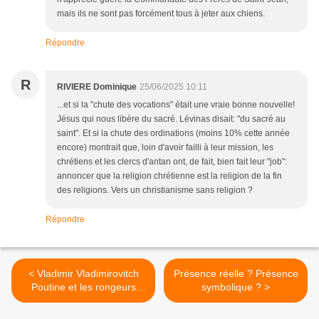
mais ils ne sont pas forcément tous à jeter aux chiens.
Répondre
R
RIVIERE Dominique
25/06/2025 10:11
...et si la "chute des vocations" était une vraie bonne nouvelle!
Jésus qui nous libère du sacré. Lévinas disait: "du sacré au
saint". Et si la chute des ordinations (moins 10% cette année
encore) montrait que, loin d'avoir failli à leur mission, les
chrétiens et les clercs d'antan ont, de fait, bien fait leur "job":
annoncer que la religion chrétienne est la religion de la fin
des religions. Vers un christianisme sans religion ?
Répondre
< Vladimir Vladimirovitch
Présence réelle ? Présence
Poutine et les rongeurs
symbolique ? >
sauvages