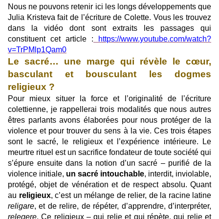
Nous ne pouvons retenir ici les longs développements que
Julia Kristeva fait de l’écriture de Colette. Vous les trouvez
dans la vidéo dont sont extraits les passages qui
constituent cet article :
https://www.youtube.com/watch?
v=TrPMlp1Qam0
Le sacré… une marge qui révèle le cœur,
basculant et bousculant les dogmes
religieux ?
Pour mieux situer la force et l’originalité de l’écriture
colettienne, je rappellerai trois modalités que nous autres
êtres parlants avons élaborées pour nous protéger de la
violence et pour trouver du sens à la vie. Ces trois étapes
sont le sacré, le religieux et l’expérience intérieure. Le
meurtre rituel est un sacrifice fondateur de toute société qui
s’épure ensuite dans la notion d’un sacré – purifié de la
violence initiale,
un sacré intouchable
, interdit, inviolable,
protégé, objet de vénération et de respect absolu. Quant
au
religieux
, c’est un mélange de relier, de la racine latine
religare
, et de relire, de répéter, d’apprendre, d’interpréter,
relegere
. Ce religieux – qui relie et qui répète, qui relie et