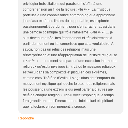
privilégier trois citations qui paraissent s’offrir à une
compréhension au fil de la lecture : <br /> -« La mystique,
porteuse d’une connaissance anthropologique approfondie
jusqu’aux extrêmes limites du supportable, est explorée
passionnément, éperdument, pour s’en arracher aussi dans
une osmose cosmique qui frôle l’athéisme ».<br /> -« … je
suis devenue athée, très franchement et très clairement, à
partir du moment où j’ai compris ce que cela voulait dire. À
savoir, non pas un refus des religions mais une
réinterprétation et une réappropriation de l’histoire religieuse
».<br /> -« … comment s’emparer d’une exclusion interne du
religieux qu’est la mystique (…). Là où le message religieux
est vécu dans sa complexité et jusqu’en ces extrêmes,
comme chez Thérèse d’Avila. Il s’agit alors de s’emparer du
mouvement mystique qui touche le cœur des religions mais
les poussent à une extrémité qui peut parler à d’autres au-
delà de chaque religion ».<br /> Avec l’espoir que le temps
fera grandir en nous l’enracinement intellectuel et spirituel
que la lecture, en son moment, a creusé.
Répondre