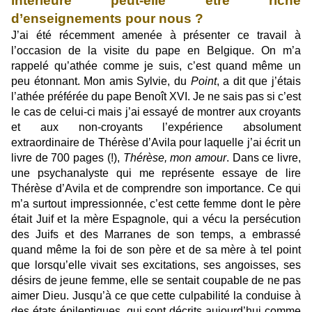
intérieure peut-elle être riche
d’enseignements pour nous ?
J’ai été récemment amenée à présenter ce travail à
l’occasion de la visite du pape en Belgique. On m’a
rappelé qu’athée comme je suis, c’est quand même un
peu étonnant. Mon amis Sylvie, du
Point
, a dit que j’étais
l’athée préférée du pape Benoît XVI. Je ne sais pas si c’est
le cas de celui-ci mais j’ai essayé de montrer aux croyants
et aux non-croyants l’expérience absolument
extraordinaire de Thérèse d’Avila pour laquelle j’ai écrit un
livre de 700 pages (!),
Thérèse, mon amour
. Dans ce livre,
une psychanalyste qui me représente essaye de lire
Thérèse d’Avila et de comprendre son importance. Ce qui
m’a surtout impressionnée, c’est cette femme dont le père
était Juif et la mère Espagnole, qui a vécu la persécution
des Juifs et des Marranes de son temps, a embrassé
quand même la foi de son père et de sa mère à tel point
que lorsqu’elle vivait ses excitations, ses angoisses, ses
désirs de jeune femme, elle se sentait coupable de ne pas
aimer Dieu. Jusqu’à ce que cette culpabilité la conduise à
des états épileptiques, qui sont décrits aujourd’hui comme