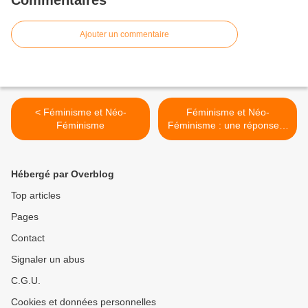
Commentaires
Ajouter un commentaire
< Féminisme et Néo-
Féminisme et Néo-
Féminisme
Féminisme : une réponse à
l'article de Christiane
Giraud-Barra >
Hébergé par Overblog
Top articles
Pages
Contact
Signaler un abus
C.G.U.
Cookies et données personnelles