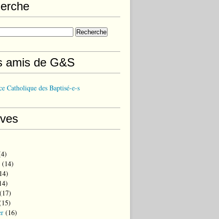
erche
s amis de G&S
e Catholique des Baptisé-e-s
ives
4)
(14)
14)
14)
(17)
(15)
er
(16)