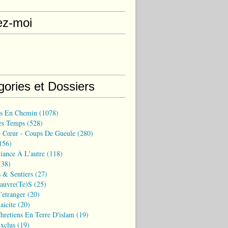
ez-moi
gories et Dossiers
ns En Chemin
(1078)
es Temps
(528)
 Cœur - Coups De Gueule
(280)
156)
iance À L'autre
(118)
38)
 & Sentiers
(27)
Pauvre(te)s
(25)
'etranger
(20)
aicite
(20)
hretiens En Terre D'islam
(19)
xclus
(19)