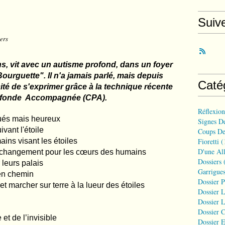
Suiv
iers
ns, vit avec un autisme profond, dans un foyer
ourguette". Il n'a jamais parlé, mais depuis
Caté
ité de s'exprimer grâce à la technique récente
fonde Accompagnée (CPA).
Réflexio
igués mais heureux
Signes D
ivant l'étoile
Coups De
ains visant les étoiles
Fioretti
(
D'une All
and changement pour les cœurs des humains
Dossiers
(
r leurs palais
Garrigues
 en chemin
Dossier 
et marcher sur terre à la lueur des étoiles
Dossier L
Dossier L
Dossier C
 et de l’invisible
Dossier E