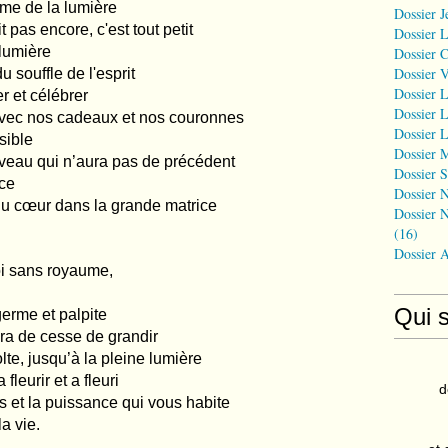
rme de la lumière
Dossier J
t pas encore, c'est tout petit
Dossier 
 lumière
Dossier 
Dossier 
u souffle de l'esprit
Dossier L
r et célébrer
Dossier L
vec nos cadeaux et nos couronnes
Dossier L
sible
Dossier 
veau qui n’aura pas de précédent
Dossier S
ice
Dossier N
u cœur dans la grande matrice
Dossier N
(16)
Dossier 
roi sans royaume,
Qui 
 germe et palpite
ra de cesse de grandir
lte, jusqu’à la pleine lumière
 fleurir et a fleuri
d
s et la puissance qui vous habite
la vie.