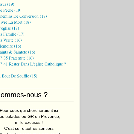
esus
(19)
Le Peche
(19)
Chemins De Conversion
(18)
Vivre La Mort
(18)
'eglise
(17)
a Famille
(17)
a Verite
(16)
Memoire
(16)
aints & Saintete
(16)
° 35 Fraternité
(16)
° 41 Rester Dans L'eglise Catholique ?
A Bout De Souffle
(15)
sommes-nous ?
Pour ceux qui chercheraient ici
es balades ou GR en Provence,
mille excuses !
C’est sur d’autres sentiers