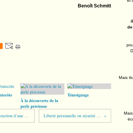
et 
Benoît Schmitt
i
de
pou
0
D
Mais ils
ntecôte
Témoignage
À la découverte de la
perle précieuse
Mais 
L’unité des Chrétiens n’est pas la construction d’une « megachurch »
Liberté personnelle ou sécurité commune ?
éc