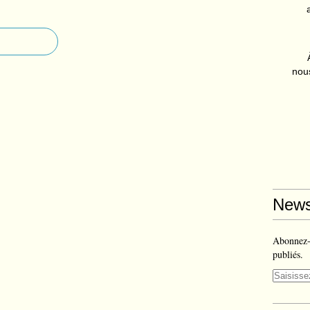
nous
News
Abonnez-v
publiés.