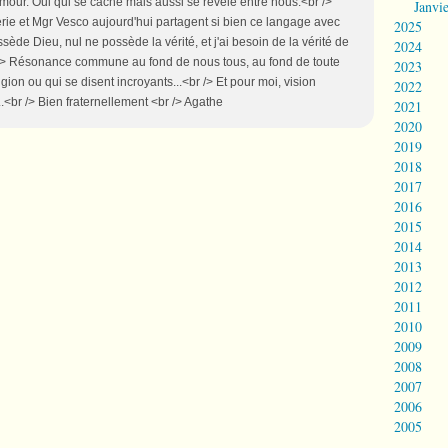
'amour. Oui qui se cache mais aussi se révèle entre nous.<br />
Janvi
rie et Mgr Vesco aujourd'hui partagent si bien ce langage avec
2025
ède Dieu, nul ne possède la vérité, et j'ai besoin de la vérité de
2024
br /> Résonance commune au fond de nous tous, au fond de toute
2023
gion ou qui se disent incroyants...<br /> Et pour moi, vision
2022
..<br /> Bien fraternellement <br /> Agathe
2021
2020
2019
2018
2017
2016
2015
2014
2013
2012
2011
2010
2009
2008
2007
2006
2005