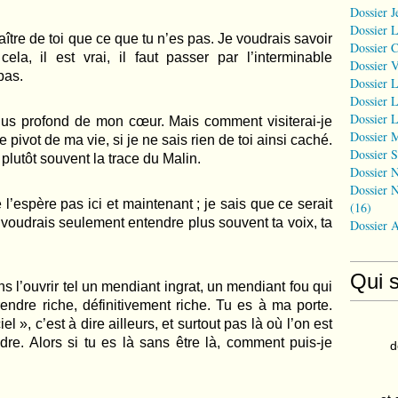
Dossier J
Dossier 
ître de toi que ce que tu n’es pas. Je voudrais savoir
Dossier 
ela, il est vrai, il faut passer par l’interminable
Dossier 
pas.
Dossier L
Dossier L
Dossier L
lus profond de mon cœur. Mais comment visiterai-je
Dossier 
e pivot de ma vie, si je ne sais rien de toi ainsi caché.
Dossier S
 plutôt souvent la trace du Malin.
Dossier N
Dossier N
 l’esp
è
re pas ici et maintenant ; je sais que ce serait
(16)
e voudrais seulement entendre plus souvent ta voix, ta
Dossier 
Qui 
s l’ouvrir tel un mendiant ingrat, un mendiant fou qui
rendre riche, définitivement riche. Tu es à
ma porte.
el », c’est à dire ailleurs, et surtout pas là o
ù
l’on est
dre. Alors si tu es là sans être là, comment puis-je
d