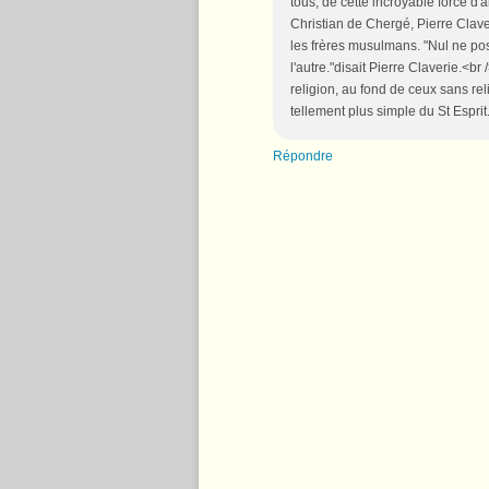
tous, de cette incroyable force d
Christian de Chergé, Pierre Clave
les frères musulmans. "Nul ne poss
l'autre."disait Pierre Claverie.<
religion, au fond de ceux sans reli
tellement plus simple du St Esprit
Répondre