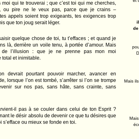
et 
moi qui te trouverai ; que c’est toi qui me cherches,
, ou pire ne le veux pas, parce que je crains –
es appels soient trop exigeants, tes exigences trop
i
is que ton joug serait léger.
de
saisir quelque chose de toi, tu t’effaces ; et quand je
ns là, derri
è
re un voile tenu, à portée d’amour. Mais
pou
i de l’illusion : que je ne prenne pas mon moi
D
 total et inimitable.
n devrait pourtant pouvoir marcher, avancer en
e, lorsque l’on est tombé, s’arrê
ter si l
’
on se trompe
Mais ils
evenir sur nos pas, sans hâte, sans crainte, sans
vient-il pas à se couler dans celui de ton Esprit ?
ant le désir absolu de devenir ce que tu désires que
Mais 
i s’efface ou mieux se fonde en toi.
éc