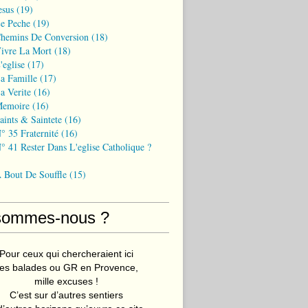
esus
(19)
Le Peche
(19)
Chemins De Conversion
(18)
Vivre La Mort
(18)
'eglise
(17)
a Famille
(17)
a Verite
(16)
Memoire
(16)
aints & Saintete
(16)
° 35 Fraternité
(16)
° 41 Rester Dans L'eglise Catholique ?
A Bout De Souffle
(15)
sommes-nous ?
Pour ceux qui chercheraient ici
es balades ou GR en Provence,
mille excuses !
C’est sur d’autres sentiers