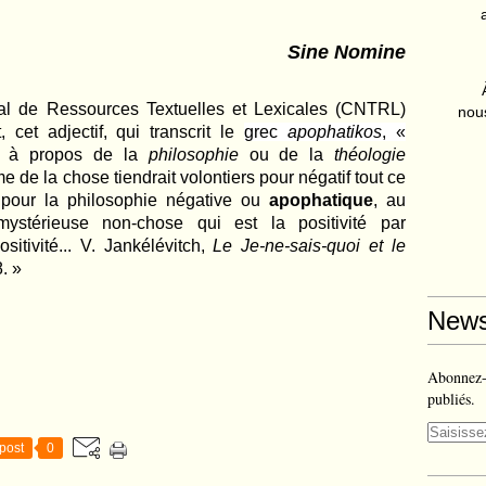
Sine Nomine
al de Ressources Textuelles et Lexicales (CNTRL)
nous
, cet adjectif, qui transcrit le
grec
apophatikos
, «
é à propos de la
philosophie
ou de la
théologie
me de la chose tiendrait volontiers pour négatif tout ce
 pour la philosophie négative ou
apophatique
, au
 mystérieuse non-chose qui est la positivité par
ositivité... V. Jankélévitch,
Le Je-ne-sais-quoi et le
. »
News
Abonnez-v
publiés.
post
0