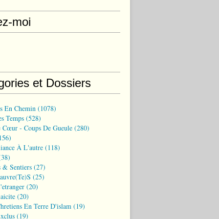
ez-moi
gories et Dossiers
ns En Chemin
(1078)
es Temps
(528)
 Cœur - Coups De Gueule
(280)
156)
iance À L'autre
(118)
38)
 & Sentiers
(27)
Pauvre(te)s
(25)
'etranger
(20)
aicite
(20)
hretiens En Terre D'islam
(19)
xclus
(19)