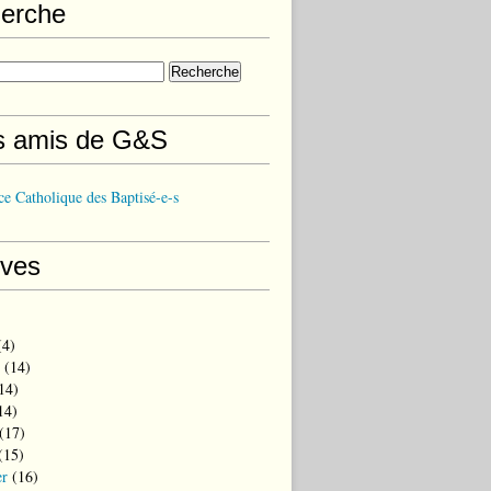
erche
s amis de G&S
e Catholique des Baptisé-e-s
ives
4)
(14)
14)
14)
(17)
(15)
er
(16)