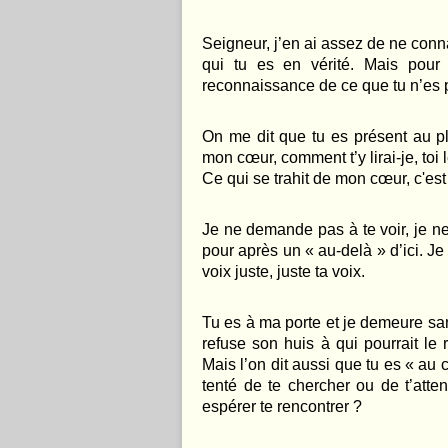
Seigneur, j’en ai assez de ne conna
qui tu es en vérité. Mais pour c
reconnaissance de ce que tu n’
es 
On me dit que tu es présent au p
mon cœur, comment t’y lirai-je, toi l
Ce qui se trahit de mon cœur, c'est
Je ne demande pas à te voir, je ne
pour apr
è
s un « au-delà » d’ici. J
voix juste, juste ta voix.
Tu es
à ma porte et je demeure san
refuse son huis à qui pourrait le 
Mais l
’
on dit aussi que tu es « au ci
tenté de te chercher ou de t’atten
espérer te rencontrer ?