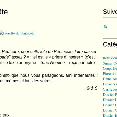
ôte
Suiv
Caté
.
Peut-être, pour cette fête de Pentecôte, faire passer
arle" a
ssez ? »
: tel est le « prière d’insérer » (c’est
Réflexio
ait ce texte anonyme –
Sine Nomine
– reçu par notre
Signes D
Coups De
Fioretti
(
ioretto
que nous vous partageons, ami internautes :
D'une All
us-mêmes et tous les vôtres !
Dossiers
(
G & S
Garrigues
Dossier 
Dossier L
Dossier L
Dossier C
dieux !
Dossier E