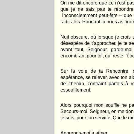
On me dit encore que ce n’est pas 
que je ne sais pas te répondre
inconsciemment peut-être – que t
radicales. Pourtant tu nous as prom
Nuit obscure, o
ù
lorsque je crois 
désesp
è
re de t’approcher, je te se
avant tout, Seigneur, garde-mo
encombrant pour toi, qui reste l’être
Sur la voie de ta Rencontre, o
espérance, se relever, avec ton aid
de chemin, contraint parfois à r
essoufflement.
Alors pourquoi mon souffle ne par
Secours-moi, Seigneur, en me donn
je sois, pour ton service. Que le mo
Apprends-moi à aimer…