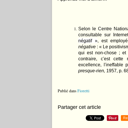
Selon le Centre Nation
consultable sur Internet
négatif »
, est employ
négative
:
«
Le positivis
qui est non-chose ; et
contraire, c'est cette
excellence, l'ineffable p
presque-rien,
1957, p. 68
Publié dans
Fioretti
Partager cet article
Re