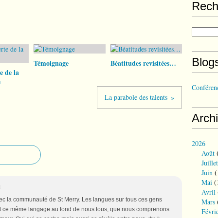
Rech
Blog
Témoignage
Béatitudes revisitées…
e de la
e
Conférenc
La parabole des talents
Arch
2026
Août
(
Juillet
Juin
(
Mai
(
4
Avril
ec la communauté de St Merry. Les langues sur tous ces gens
Mars
c'est ce même langage au fond de nous tous, que nous comprenons
Févri