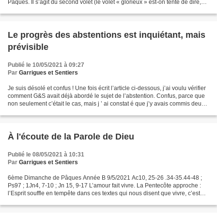
Pâques. Il s’agit du second volet (le volet « glorieux » est-on tenté de dire,
mais…la gloire n’est-elle pas...
Le progrès des abstentions est inquiétant, mais
prévisible
Publié le 10/05/2021 à 09:27
Par
Garrigues et Sentiers
Je suis désolé et confus ! Une fois écrit l’article ci-dessous, j’ai voulu vérifier
comment G&S avait déjà abordé le sujet de l’abstention. Confus, parce que
non seulement c’était le cas, mais j ’ ai constat é que j’y avais commis deux
articles qui disent...
À l'écoute de la Parole de Dieu
Publié le 08/05/2021 à 10:31
Par
Garrigues et Sentiers
6ème Dimanche de Pâques Année B 9/5/2021 Ac10, 25-26 .34-35.44-48 ;
Ps97 ; 1Jn4, 7-10 ; Jn 15, 9-17 L’amour fait vivre. La Pentecôte approche :
l’Esprit souffle en tempête dans ces textes qui nous disent que vivre, c’est
être en relation. La 2ème lecture...