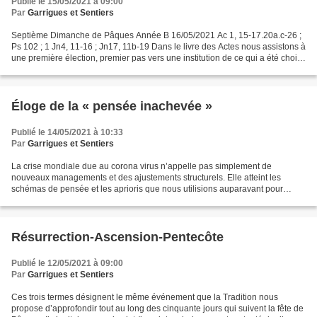
Publié le 15/05/2021 à 09:00
Par
Garrigues et Sentiers
Septième Dimanche de Pâques Année B 16/05/2021 Ac 1, 15-17.20a.c-26 ;
Ps 102 ; 1 Jn4, 11-16 ; Jn17, 11b-19 Dans le livre des Actes nous assistons à
une première élection, premier pas vers une institution de ce qui a été choisi
par le Christ c'est-à-dire...
Éloge de la « pensée inachevée »
Publié le 14/05/2021 à 10:33
Par
Garrigues et Sentiers
La crise mondiale due au corona virus n’appelle pas simplement de
nouveaux managements et des ajustements structurels. Elle atteint les
schémas de pensée et les aprioris que nous utilisions auparavant pour
naviguer dans notre monde. Nous n’aurions jamais...
Résurrection-Ascension-Pentecôte
Publié le 12/05/2021 à 09:00
Par
Garrigues et Sentiers
Ces trois termes désignent le même événement que la Tradition nous
propose d’approfondir tout au long des cinquante jours qui suivent la fête de