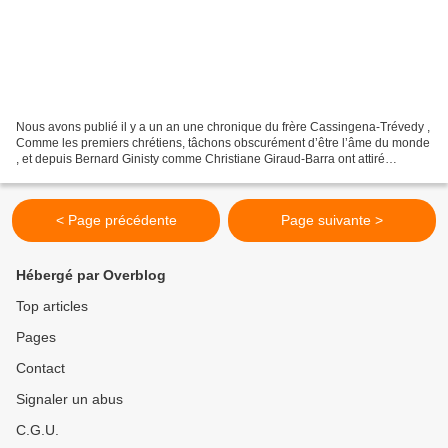
Nous avons publié il y a un an une chronique du frère Cassingena-Trévedy ,
Comme les premiers chrétiens, tâchons obscurément d’être l’âme du monde
, et depuis Bernard Ginisty comme Christiane Giraud-Barra ont attiré
l’attention dans notre blog sur d’autres...
< Page précédente
Page suivante >
Hébergé par Overblog
Top articles
Pages
Contact
Signaler un abus
C.G.U.