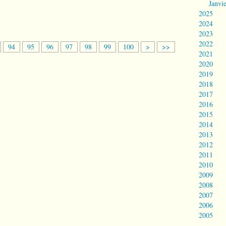
Janvi
2025
2024
2023
2022
2
3
94
95
96
97
98
99
100
>
>>
2021
0
0
2020
0
0
2019
2018
2017
2016
2015
2014
2013
2012
2011
2010
2009
2008
2007
2006
2005