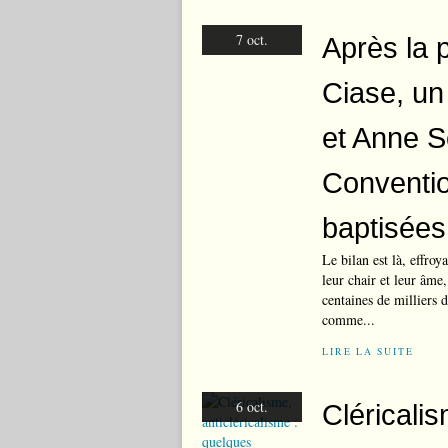
7 oct.
Après la p
Ciase, un
et Anne S
Conventio
baptisées
Le bilan est là, effroy
leur chair et leur âme
centaines de milliers 
comme...
LIRE LA SUITE
6 oct.
Cléricalis