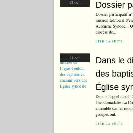
12 oct.
Dossier pa
Dossier participatif n
mission Éditorial S'e
Aurenche Synode... Qu
diocèse de...
LIRE LA SUITE
11 oct.
Dans le d
des bapti
Église sy
Depuis l'appel d'août 
l'hebdomadaire La Croi
ensemble sur les modali
groupes ont...
LIRE LA SUITE