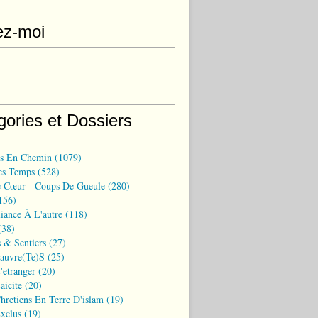
ez-moi
gories et Dossiers
ns En Chemin
(1079)
es Temps
(528)
 Cœur - Coups De Gueule
(280)
156)
iance À L'autre
(118)
38)
 & Sentiers
(27)
Pauvre(te)s
(25)
'etranger
(20)
aicite
(20)
hretiens En Terre D'islam
(19)
xclus
(19)