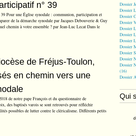
rticipatif n° 39
Dossier J
Dossier 
° 39 Pour une Église synodale : communion, participation et
Dossier 
mparer de la démarche synodale par Jacques Debouverie & Guy
Dossier 
el chemin à votre ensemble ? par Jean-Luc Lecat Dans le
Dossier L
Dossier L
Dossier L
Dossier 
Dossier S
Dossier N
iocèse de Fréjus-Toulon,
Dossier N
(16)
sés en chemin vers une
Dossier 
nodale
Qui 
2018 de notre pape François et du questionnaire de
x, des baptisés varois se sont retrouvés pour réfléchir
tés possibles de lutter contre le cléricalisme. Différents petits
d