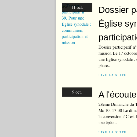
11 oct.
Dossier pa
Église sy
participat
Dossier participatif n
mission Le 17 octobre
une Église synodale :
phase...
LIRE LA SUITE
9 oct.
A l'écout
28eme Dimanche du T.
Mc 10, 17-30 Le diman
la conversion ? C’est
une épée...
LIRE LA SUITE