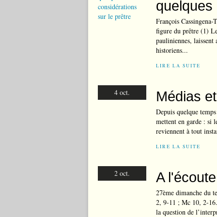
quelques 
François Cassingena-T
figure du prêtre (1) L
pauliniennes, laissent
historiens...
LIRE LA SUITE
4 oct.
Médias et
Depuis quelque temps le
mettent en garde : si l
reviennent à tout insta
LIRE LA SUITE
2 oct.
A l'écout
27ème dimanche du te
2, 9-11 ; Mc 10, 2-16.
la question de l’interp