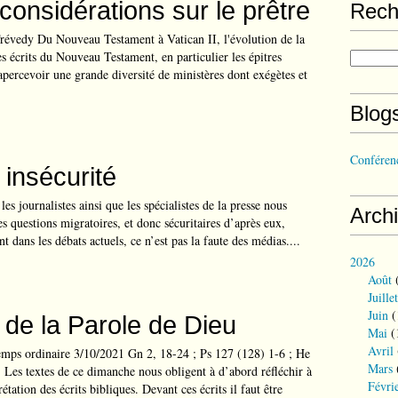
considérations sur le prêtre
Rech
révedy Du Nouveau Testament à Vatican II, l'évolution de la
es écrits du Nouveau Testament, en particulier les épitres
 apercevoir une grande diversité de ministères dont exégètes et
Blog
Conférenc
 insécurité
s journalistes ainsi que les spécialistes de la presse nous
Arch
es questions migratoires, et donc sécuritaires d’après eux,
nt dans les débats actuels, ce n’est pas la faute des médias....
2026
Août
(
Juillet
Juin
(
e de la Parole de Dieu
Mai
(
Avril
mps ordinaire 3/10/2021 Gn 2, 18-24 ; Ps 127 (128) 1-6 ; He
Mars
 Les textes de ce dimanche nous obligent à d’abord réfléchir à
Févri
rétation des écrits bibliques. Devant ces écrits il faut être