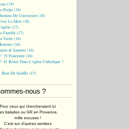
esus
(19)
Le Peche
(19)
Chemins De Conversion
(18)
Vivre La Mort
(18)
'eglise
(17)
a Famille
(17)
a Verite
(16)
Memoire
(16)
aints & Saintete
(16)
° 35 Fraternité
(16)
° 41 Rester Dans L'eglise Catholique ?
A Bout De Souffle
(15)
sommes-nous ?
Pour ceux qui chercheraient ici
es balades ou GR en Provence,
mille excuses !
C’est sur d’autres sentiers