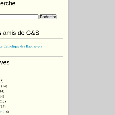
erche
s amis de G&S
e Catholique des Baptisé-e-s
ives
5)
(14)
14)
14)
(17)
(15)
er
(16)