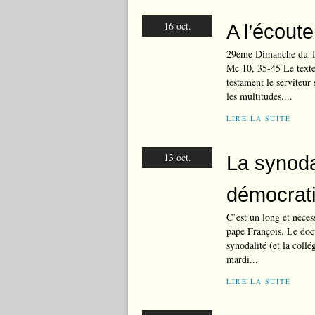
16 oct.
A l’écout
29eme Dimanche du TO
Mc 10, 35-45 Le texte 
testament le serviteur 
les multitudes....
LIRE LA SUITE
13 oct.
La synodal
démocrat
C’est un long et nécess
pape François. Le doc
synodalité (et la collé
mardi...
LIRE LA SUITE