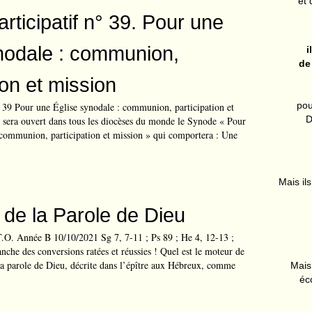
et 
rticipatif n° 39. Pour une
nodale : communion,
i
de
ion et mission
pou
° 39 Pour une Église synodale : communion, participation et
D
 sera ouvert dans tous les diocèses du monde le Synode « Pour
 communion, participation et mission » qui comportera : Une
Mais ils
e de la Parole de Dieu
O. Année B 10/10/2021 Sg 7, 7-11 ; Ps 89 ; He 4, 12-13 ;
che des conversions ratées et réussies ! Quel est le moteur de
 la parole de Dieu, décrite dans l’épître aux Hébreux, comme
Mais 
éc