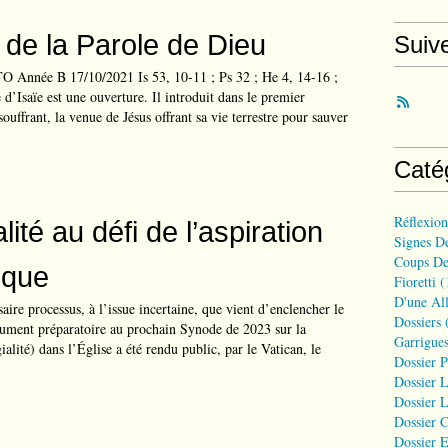
e de la Parole de Dieu
Suiv
 Année B 17/10/2021 Is 53, 10-11 ; Ps 32 ; He 4, 14-16 ;
d’Isaïe est une ouverture. Il introduit dans le premier
souffrant, la venue de Jésus offrant sa vie terrestre pour sauver
Caté
Réflexio
ité au défi de l’aspiration
Signes D
Coups De
ique
Fioretti
(
D'une All
aire processus, à l’issue incertaine, que vient d’enclencher le
Dossiers
(
ument préparatoire au prochain Synode de 2023 sur la
Garrigues
gialité) dans l’Église a été rendu public, par le Vatican, le
Dossier 
Dossier L
Dossier L
Dossier C
Dossier E