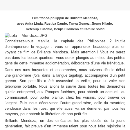
Film franco-philippin de Brillante Mendoza,
avec Anita Linda, Rustica Carpio, Tanya Gomez, Jhong Hilario,
Ketchup Eusebio, Benjie Filomeno et Camille Solari
Connaissez-vous Manille, la capitale des Philippines ? Inutile
d’entreprendre le voyage : vous en apprendrez beaucoup plus en
voyant ce film de Brillante Mendoza. Mais attention ! Vous ne serez
pas dans les beaux quartiers, vous serez plongés au milieu des petites
gens de cette immense agglomération, débordante d’une vie frénétique.
Dans ces rues bruyantes et encombrées, nous suivons dès le début
une grand-mère (
lola
, dans la langue tagalog), accompagnée d’un petit
garçon. Son petit-fils a été assassiné la veille, pour lui voler son
téléphone portable. Nous allons la suivre dans toutes les démarches
qu’elle entreprend, aux Pompes funèbres, pour obtenir un cercueil, au
commissariat, pour porter plainte, chez les voisins, pour trouver de
l’argent. Puis nous découvrons l’autre grand-mère, celle du meurtrier,
vendeuse dans les rues, qui elle aussi va se démener, par tous les
moyens, pour obtenir la libération de son petit-fils.
Brillante Mendoza, un des cinéastes les plus doués de la jeune
génération, fait preuve d’un immense talent pour nous faire rejoindre la