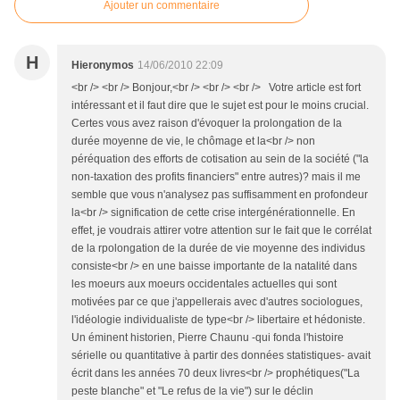
Ajouter un commentaire
H
Hieronymos
14/06/2010 22:09
<br /> <br /> Bonjour,<br /> <br /> <br /> Votre article est fort
intéressant et il faut dire que le sujet est pour le moins crucial.
Certes vous avez raison d'évoquer la prolongation de la
durée moyenne de vie, le chômage et la<br /> non
péréquation des efforts de cotisation au sein de la société ("la
non-taxation des profits financiers" entre autres)? mais il me
semble que vous n'analysez pas suffisamment en profondeur
la<br /> signification de cette crise intergénérationnelle. En
effet, je voudrais attirer votre attention sur le fait que le corrélat
de la rpolongation de la durée de vie moyenne des individus
consiste<br /> en une baisse importante de la natalité dans
les moeurs aux moeurs occidentales actuelles qui sont
motivées par ce que j'appellerais avec d'autres sociologues,
l'idéologie individualiste de type<br /> libertaire et hédoniste.
Un éminent historien, Pierre Chaunu -qui fonda l'histoire
sérielle ou quantitative à partir des données statistiques- avait
écrit dans les années 70 deux livres<br /> prophétiques("La
peste blanche" et "Le refus de la vie") sur le déclin