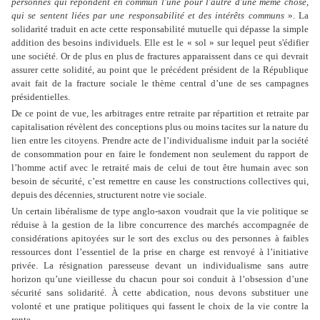
personnes qui répondent en commun l'une pour l'autre d'une même chose,
qui se sentent liées par une responsabilité et des intérêts communs
». La
solidarité traduit en acte cette responsabilité mutuelle qui dépasse la simple
addition des besoins individuels. Elle est le « sol » sur lequel peut s'édifier
une société. Or de plus en plus de fractures apparaissent dans ce qui devrait
assurer cette solidité, au point que le précédent président de la République
avait fait de la fracture sociale le thème central d’une de ses campagnes
présidentielles.
De ce point de vue, les arbitrages entre retraite par répartition et retraite par
capitalisation révèlent des conceptions plus ou moins tacites sur la nature du
lien entre les citoyens. Prendre acte de l’individualisme induit par la société
de consommation pour en faire le fondement non seulement du rapport de
l’homme actif avec le retraité mais de celui de tout être humain avec son
besoin de sécurité, c’est remettre en cause les constructions collectives qui,
depuis des décennies, structurent notre vie sociale.
Un certain libéralisme de type anglo-saxon voudrait que la vie politique se
réduise à la gestion de la libre concurrence des marchés accompagnée de
considérations apitoyées sur le sort des exclus ou des personnes à faibles
ressources dont l’essentiel de la prise en charge est renvoyé à l’initiative
privée. La résignation paresseuse devant un individualisme sans autre
horizon qu’une vieillesse du chacun pour soi conduit à l’obsession d’une
sécurité sans solidarité. À cette abdication, nous devons substituer une
volonté et une pratique politiques qui fassent le choix de la vie contre la
rente.