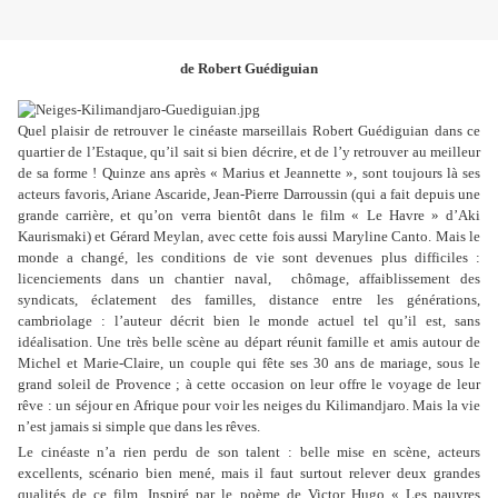
de Robert Guédiguian
Quel plaisir de retrouver le cinéaste marseillais Robert Guédiguian dans ce
quartier de l’Estaque, qu’il sait si bien décrire, et de l’y retrouver au meilleur
de sa forme ! Quinze ans après « Marius et Jeannette », sont toujours là ses
acteurs favoris, Ariane Ascaride, Jean-Pierre Darroussin (qui a fait depuis une
grande carrière, et qu’on verra bientôt dans le film « Le Havre » d’Aki
Kaurismaki) et Gérard Meylan, avec cette fois aussi Maryline Canto. Mais le
monde a changé, les conditions de vie sont devenues plus difficiles :
licenciements dans un chantier naval,
chômage, affaiblissement des
syndicats, éclatement des familles, distance entre les générations,
cambriolage : l’auteur décrit bien le monde actuel tel qu’il est, sans
idéalisation. Une très belle scène au départ réunit famille et amis autour de
Michel et Marie-Claire, un couple qui fête ses 30 ans de mariage, sous le
grand soleil de Provence ; à cette occasion on leur offre le voyage de leur
rêve : un séjour en Afrique pour voir les neiges du Kilimandjaro. Mais la vie
n’est jamais si simple que dans les rêves.
Le cinéaste n’a rien perdu de son talent : belle mise en scène, acteurs
excellents, scénario bien mené, mais il faut surtout relever deux grandes
qualités de ce film. Inspiré par le poème de Victor Hugo « Les pauvres