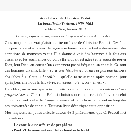
titre du livre de Christine Pedotti
La bataille du Vatican, 1959-1965
éditons
Plon
, février 2012
Les mots, expressions ou phrases en italiques sont extraits du livre de C.P.
C’est toujours un vrai plaisir de lire un livre de Christine Pedotti. Des faits
qui pourraient être relatés de façon strictement intellectuelle deviennent des
narrations de moments vécus. Elle donne à voir des hommes à la fois aux
prises avec les souffrances du corps (la plupart est âgée) et le souci de porter
Dieu, leur Dieu, au cours d’un événement pas si fréquent, un concile. Ce sont
des hommes vivants. Elle «
écrit une histoire d’hommes et pas une histoire
1
des idées
». Cette «
bataille
», qu’elle narre session après session, jour
après jour, elle nous la fait vivre, et,
volens nolens
, on « en est ».
D’emblée, on mesure que
«
la bataille
»
est celle
«
des conservateurs et des
progressistes
»
. Christine Pedotti choisit son camp : celui de l’avenir, celui
du mouvement, celui de l’
aggiornamento
et nous la suivons tout au long des
ces trois années de concile. Tout son livre décortique cette opposition.
Mes impressions, je les articule autour de 3 phénomènes que C. Pedotti met
en évidence :
- Le concile, une affaire de prophètes
- Paul VI, le pape qui souffle le chaud et le froid