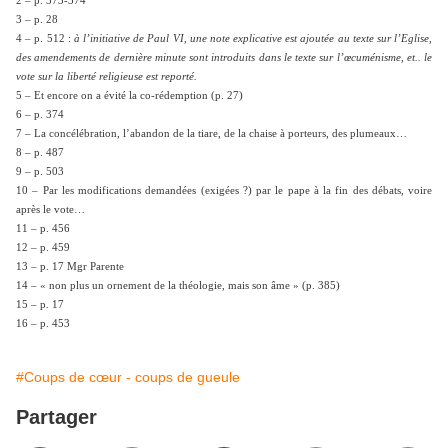
2 – p. 373-374
3 – p. 28
4 – p. 512 :
à l’initiative de Paul VI, une note explicative est ajoutée au texte sur l’Eglise,
des amendements de dernière minute sont introduits dans le texte sur l’œcuménisme, et.. le
vote sur la liberté religieuse est reporté.
5 – Et encore on a évité la co-rédemption (p. 27)
6 – p. 374
7 – La concélébration, l’abandon de la tiare, de la chaise à porteurs, des plumeaux…
8 – p. 487
9 – p. 503
10 – Par les modifications demandées (exigées ?) par le pape à la fin des débats, voire
après le vote…
11 – p. 456
12 – p. 459
13 – p. 17 Mgr Parente
14 – « non plus un ornement de la théologie, mais son âme » (p. 385)
15 – p. 17
16 – p. 453
#Coups de cœur - coups de gueule
Partager