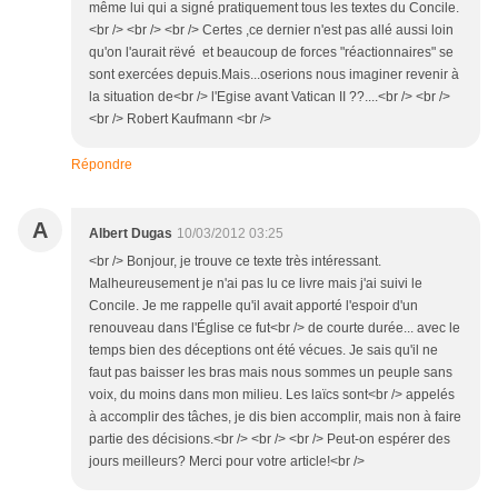
même lui qui a signé pratiquement tous les textes du Concile.
<br /> <br /> <br /> Certes ,ce dernier n'est pas allé aussi loin
qu'on l'aurait rëvé et beaucoup de forces "réactionnaires" se
sont exercées depuis.Mais...oserions nous imaginer revenir à
la situation de<br /> l'Egise avant Vatican II ??....<br /> <br />
<br /> Robert Kaufmann <br />
Répondre
A
Albert Dugas
10/03/2012 03:25
<br /> Bonjour, je trouve ce texte très intéressant.
Malheureusement je n'ai pas lu ce livre mais j'ai suivi le
Concile. Je me rappelle qu'il avait apporté l'espoir d'un
renouveau dans l'Église ce fut<br /> de courte durée... avec le
temps bien des déceptions ont été vécues. Je sais qu'il ne
faut pas baisser les bras mais nous sommes un peuple sans
voix, du moins dans mon milieu. Les laïcs sont<br /> appelés
à accomplir des tâches, je dis bien accomplir, mais non à faire
partie des décisions.<br /> <br /> <br /> Peut-on espérer des
jours meilleurs? Merci pour votre article!<br />