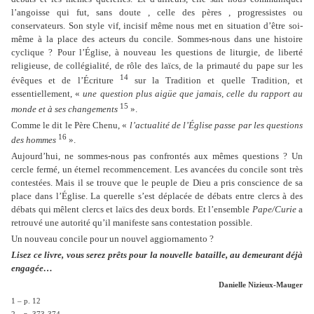
l’angoisse qui fut, sans doute , celle des pères , progressistes ou
conservateurs. Son style vif, incisif même nous met en situation d’être soi-
même à la place des acteurs du concile. Sommes-nous dans une histoire
cyclique ? Pour l’Église, à nouveau les questions de liturgie, de liberté
religieuse, de collégialité, de rôle des laïcs, de la primauté du pape sur les
14
évêques et de l’Écriture
sur la Tradition et quelle Tradition, et
essentiellement, «
une question plus aigüe que jamais, celle du rapport au
15
monde et à ses changements
».
Comme le dit le Père Chenu, «
l’actualité de l’Église passe par les questions
16
des hommes
».
Aujourd’hui, ne sommes-nous pas confrontés aux mêmes questions ? Un
cercle fermé, un éternel recommencement. Les avancées du concile sont très
contestées. Mais il se trouve que le peuple de Dieu a pris conscience de sa
place dans l’Église. La querelle s’est déplacée de débats entre clercs à des
débats qui mêlent clercs et laïcs des deux bords. Et l’ensemble
Pape/Curie
a
retrouvé une autorité qu’il manifeste sans contestation possible.
Un nouveau concile pour un nouvel aggiornamento ?
Lisez ce livre, vous serez prêts pour la nouvelle bataille, au demeurant déjà
engagée…
Danielle Nizieux-Mauger
1 – p. 12