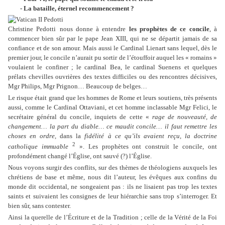
- La bataille, éternel recommencement ?
Christine Pedotti
nous donne à entendre
les prophètes de ce concile
, à
commencer bien sûr par le pape Jean XIII, qui ne se départit jamais de sa
confiance et de son amour. Mais aussi le Cardinal Lienart sans lequel, dès le
premier jour, le concile n’aurait pu sortir de l’étouffoir auquel les « romains »
voulaient le confiner ; le cardinal Bea, le cardinal Suenens et quelques
prélats chevilles ouvrières des textes difficiles ou des rencontres décisives,
Mgr Philips, Mgr Prignon… Beaucoup de belges…
Le risque était grand que les hommes de Rome et leurs soutiens, très présents
aussi, comme le Cardinal Ottaviani, et cet homme inclassable Mgr Felici, le
secrétaire général du concile, inquiets de cette «
rage de nouveauté, de
changement… la part du diable… ce maudit concile… il faut remettre les
choses en ordre,
dans la
fidélité à ce qu’ils avaient reçu, la doctrine
2
catholique immuable
». Les prophètes ont construit le concile, ont
profondément changé l’Église, ont sauvé (?) l’Église.
Nous voyons surgir des conflits, sur des thèmes de théologiens auxquels les
chrétiens de base et même, nous dit l’auteur, les évêques aux confins du
monde dit occidental, ne songeaient pas : ils ne lisaient pas trop les textes
saints et suivaient les consignes de leur hiérarchie sans trop s’interroger. Et
bien sûr, sans contester.
Ainsi la querelle de l’Écriture et de la Tradition ; celle de la Vérité de la Foi