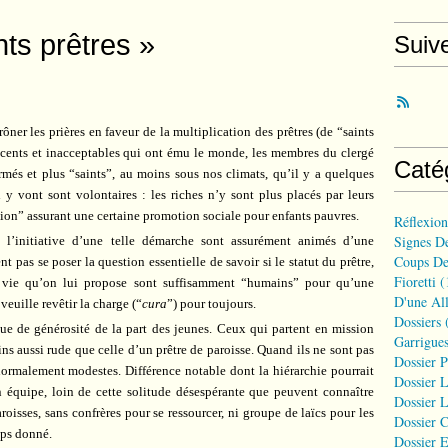
ts prêtres »
Suiv
er les prières en faveur de la multiplication des prêtres (de “saints
récents et inacceptables qui ont ému le monde, les membres du clergé
Caté
més et plus “saints”, au moins sous nos climats, qu’il y a quelques
 y vont sont volontaires : les riches n’y sont plus placés par leurs
uation” assurant une certaine promotion sociale pour enfants pauvres.
Réflexio
Signes D
 l’initiative d’une telle démarche sont assurément animés d’une
Coups De
t pas se poser la question essentielle de savoir si le statut du prêtre,
Fioretti
(
e vie qu’on lui propose sont suffisamment “humains” pour qu’une
D'une All
veuille revêtir la charge (“
cura
”) pour toujours.
Dossiers
(
 de générosité de la part des jeunes. Ceux qui partent en mission
Garrigues
s aussi rude que celle d’un prêtre de paroisse. Quand ils ne sont pas
Dossier 
normalement modestes. Différence notable dont la hiérarchie pourrait
Dossier L
en équipe, loin de cette solitude désespérante que peuvent connaître
Dossier L
oisses, sans confrères pour se ressourcer, ni groupe de laïcs pour les
Dossier C
mps donné.
Dossier E