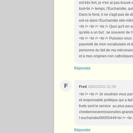
est très fort, je n'en ai pas trouv
tout<br /> temps, l'Eucharistie, q
Dans le fond, il ne s'agit pas de d
est-ce dans l'Eucharistie elle-même
<br /> <br /> <br /> Quoi qu'il en 
qu'elle a un but : se souvenir de l
<br /> <br /> <br /> Puissiez-vous 
pauvreté de mon vocabulaire et de
personne du fait de ma méconaiss
et à mes origines non catholiques)
Répondre
F
Fred
18/02/2011 01:36
<br /> <br /> Je voudrais vous pa
et responsable politique qui a fait
fruits sont le service au plus pau
chretiennes/emissions/les-grands-
l-eucharistie/00055449<br /> <br /
Répondre