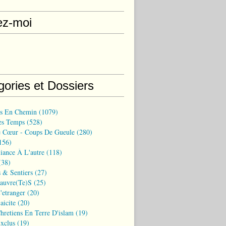
ez-moi
gories et Dossiers
ns En Chemin
(1079)
es Temps
(528)
 Cœur - Coups De Gueule
(280)
156)
iance À L'autre
(118)
38)
 & Sentiers
(27)
Pauvre(te)s
(25)
'etranger
(20)
aicite
(20)
hretiens En Terre D'islam
(19)
xclus
(19)