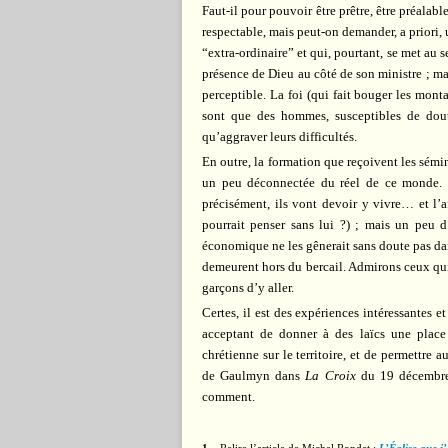
Faut-il pour pouvoir être prêtre, être préalab
respectable, mais peut-on demander, a priori
“extra-ordinaire” et qui, pourtant, se met au s
présence de Dieu au côté de son ministre ; ma
perceptible. La foi (qui fait bouger les mont
sont que des hommes, susceptibles de doute
qu’aggraver leurs difficultés.
En outre, la formation que reçoivent les sémin
un peu déconnectée du réel de ce monde. Il 
précisément, ils vont devoir y vivre… et l’a
pourrait penser sans lui ?) ; mais un peu d’
économique ne les gênerait sans doute pas dans
demeurent hors du bercail. Admirons ceux qui
garçons d’y aller.
Certes, il est des expériences intéressantes e
acceptant de donner à des laïcs une place
chrétienne sur le territoire, et de permettre 
de Gaulmyn dans
La Croix
du 19 décembre 2
comment.