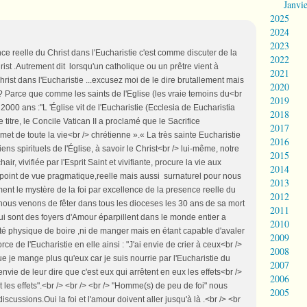
Janvi
2025
2024
2023
nce reelle du Christ dans l'Eucharistie c'est comme discuter de la
2022
hrist .Autrement dit lorsqu'un catholique ou un prêtre vient à
2021
hrist dans l'Eucharistie ...excusez moi de le dire brutallement mais
2020
 ? Parce que comme les saints de l'Eglise (les vraie temoins du<br
2019
s 2000 ans :"L 'Église vit de l'Eucharistie (Ecclesia de Eucharistia
2018
ste titre, le Concile Vatican II a proclamé que le Sacrifice
2017
et de toute la vie<br /> chrétienne ».« La très sainte Eucharistie
2016
ens spirituels de l'Église, à savoir le Christ<br /> lui-même, notre
2015
air, vivifiée par l'Esprit Saint et vivifiante, procure la vie aux
2014
 point de vue pragmatique,reelle mais aussi surnaturel pour nous
2013
ment le mystère de la foi par excellence de la presence reelle du
2012
nous venons de fêter dans tous les dioceses les 30 ans de sa mort
2011
qui sont des foyers d'Amour éparpillent dans le monde entier a
2010
té physique de boire ,ni de manger mais en étant capable d'avaler
2009
orce de l'Eucharistie en elle ainsi : "J'ai envie de crier à ceux<br />
2008
je mange plus qu'eux car je suis nourrie par l'Eucharistie du
2007
envie de leur dire que c'est eux qui arrêtent en eux les effets<br />
2006
t les effets".<br /> <br /> <br /> "Homme(s) de peu de foi" nous
2005
e discussions.Oui la foi et l'amour doivent aller jusqu'à là .<br /> <br