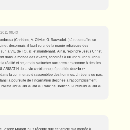
/2011 08:43
breux (Chrisitne, A. Olivier, G. Sauvadet...) à reconnaître ce
ingt; désormais, il faurt sortir de la magie religieuse des
ur la VIE de FOI, ici et maintenant. Ainsi, rejoindre Jésus Christ,
nt dans le monde des vivants, accordés à lui.<br /> <br /> <br />
et la réalité et ne jamais s'attacher aux premiers comme à des fins
CULARISATIN de la vie chrétienne, dépouillée des<br />
rée dans la communauté rassemblée des hommes, chrétiens ou pas,
ans la poursuite de l'Incarnation destinée à l'accomplissment
uraliste.<br /> <br /> <br /> Francine Bouichou-Orsini<br /> <br />
 de Joseph Moingt, plus récente que cet article m'a menée à