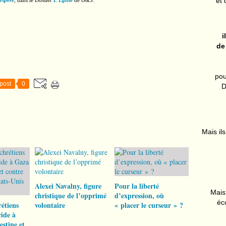
et 
’espère
, dans le Dossier
L’Église
de
G&S
.
i
de
pou
post
0
D
Mais ils
Alexei Navalny, figure
Pour la liberté
Mais 
christique de l’opprimé
d’expression, où
éc
rétiens
volontaire
« placer le curseur » ?
cide à
estine et