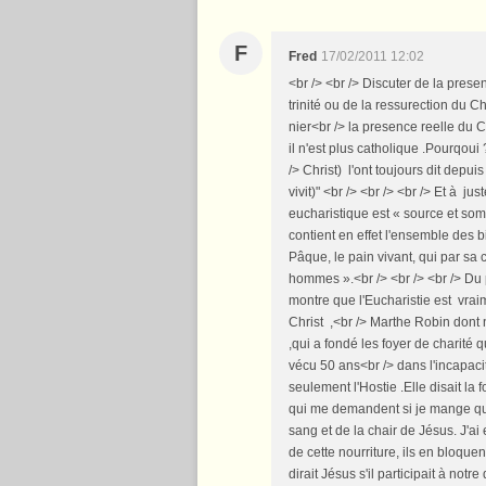
F
Fred
17/02/2011 12:02
<br /> <br /> Discuter de la prese
trinité ou de la ressurection du C
nier<br /> la presence reelle du C
il n'est plus catholique .Pourqoui
/> Christ) l'ont toujours dit depui
vivit)" <br /> <br /> <br /> Et à ju
eucharistique est « source et somm
contient en effet l'ensemble des bi
Pâque, le pain vivant, qui par sa ch
hommes ».<br /> <br /> <br /> Du
montre que l'Eucharistie est vrai
Christ ,<br /> Marthe Robin dont 
,qui a fondé les foyer de charité 
vécu 50 ans<br /> dans l'incapaci
seulement l'Hostie .Elle disait la f
qui me demandent si je mange que 
sang et de la chair de Jésus. J'ai 
de cette nourriture, ils en bloquen
dirait Jésus s'il participait à notr