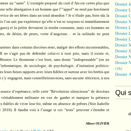
lement un “saint”. L’exemple proposé du curé d’Ars est certes plus que
Dossier J
Dossier 
, une telle abnégation à un homme que l’”appel” ne rend pas forcément
Dossier 
ervice de ses frères dans un total abandon ? Je n’élude pas, bien sûr, la
Dossier 
is l’on sait par expérience qu’elle n’est ni toujours ni immédiatement
Dossier L
agnes) et la prière devraient la rendre constante, mais ces hommes ne
Dossier L
s, de désirs, de peurs, voire d’angoisse… et la solitude ne peut
Dossier L
Dossier 
aristes dans certains diocèses reste, malgré des efforts incontestables,
Dossier S
ne s’agit pas de défendre celui-ci à tout prix, mais il existe et,
Dossier N
ffronter. Le thomisme c’est bien, sans doute “indispensable” (on ne
Dossier N
informatique, de sociologie, de psychologie, d’initiation politico-
(16)
 leurs futurs rapports avec leurs fidèles et surtout avec les brebis qui
Dossier 
 s’y engagent, mais conseillerions-nous, sans aucune réticence, à nos
Qui 
t source d’espérance, telle cette “Révolution silencieuse” de diocèses
 véritablement militante en vue de garder et marquer la présence
aux fidèles de vivre leur foi, même en absence de prêtres (Voir Isabelle
010). Il faudra voir à l’usage si ces “tests” peuvent s’étendre et
d
Albert OLIVIER