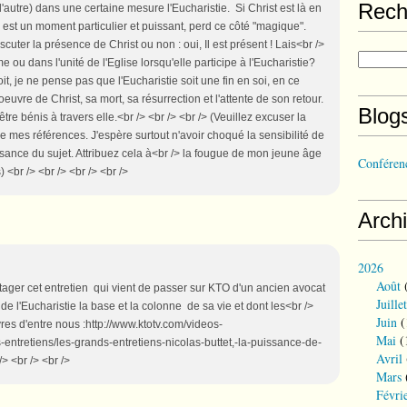
Rech
é d'autre) dans une certaine mesure l'Eucharistie. Si Christ est là en
ui est un moment particulier et puissant, perd ce côté "magique".
iscuter la présence de Christ ou non : oui, Il est présent ! Lais<br />
 ou dans l'unité de l'Eglise lorsqu'elle participe à l'Eucharistie?
soit, je ne pense pas que l'Eucharistie soit une fin en soi, en ce
'oeuvre de Christ, sa mort, sa résurrection et l'attente de son retour.
Blog
être bénis à travers elle.<br /> <br /> <br /> (Veuillez excuser la
 mes références. J'espère surtout n'avoir choqué la sensibilité de
ance du sujet. Attribuez cela à<br /> la fougue de mon jeune âge
Conférenc
 <br /> <br /> <br /> <br />
Arch
2026
Août
(
rtager cet entretien qui vient de passer sur KTO d'un ancien avocat
Juillet
 de l'Eucharistie la base et la colonne de sa vie et dont les<br />
Juin
(
vres d'entre nous :http://www.ktotv.com/videos-
Mai
(
entretiens/les-grands-entretiens-nicolas-buttet,-la-puissance-de-
Avril
> <br /> <br />
Mars
Févri