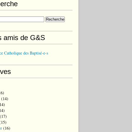
erche
s amis de G&S
e Catholique des Baptisé-e-s
ives
6)
(14)
14)
14)
(17)
(15)
er
(16)