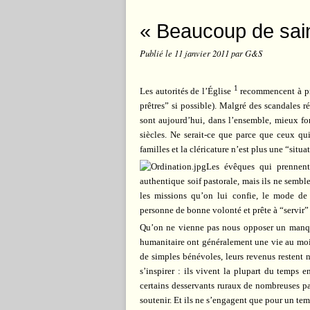
« Beaucoup de sain
Publié le
11 janvier 2011
par G&S
1
Les autorités de l’Église
recommencent à prôn
prêtres” si possible). Malgré des scandales 
sont aujourd’hui, dans l’ensemble, mieux for
siècles. Ne serait-ce que parce que ceux qui
familles et la cléricature n’est plus une “sit
Les évêques qui prennent
authentique soif pastorale, mais ils ne semblen
les missions qu’on lui confie, le mode d
personne de bonne volonté et prête à “servir” 
Qu’on ne vienne pas nous opposer un manque
humanitaire ont généralement une vie au moin
de simples bénévoles, leurs revenus restent 
s’inspirer : ils vivent la plupart du temps 
certains desservants ruraux de nombreuses par
soutenir. Et ils ne s’engagent que pour un te