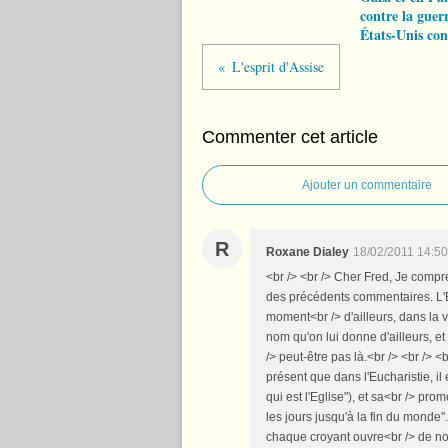
contre la guer
États-Unis con
L'esprit d'Assise
Commenter cet article
Ajouter un commentaire
R
Roxane Dialey
18/02/2011 14:50
<br /> <br /> Cher Fred, Je compre
des précédents commentaires. L'Eu
moment<br /> d'ailleurs, dans la v
nom qu'on lui donne d'ailleurs, et
/> peut-être pas là.<br /> <br />
présent que dans l'Eucharistie, il e
qui est l'Eglise"), et sa<br /> pr
les jours jusqu'à la fin du monde".
chaque croyant ouvre<br /> de nou