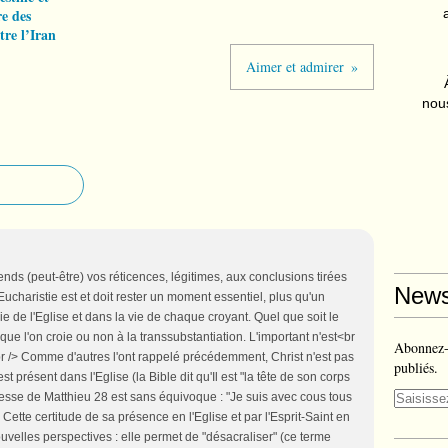
re des
tre l’Iran
Aimer et admirer
nous
nds (peut-être) vos réticences, légitimes, aux conclusions tirées
News
charistie est et doit rester un moment essentiel, plus qu'un
ie de l'Eglise et dans la vie de chaque croyant. Quel que soit le
 que l'on croie ou non à la transsubstantiation. L'important n'est<br
Abonnez-v
 <br /> Comme d'autres l'ont rappelé précédemment, Christ n'est pas
publiés.
st présent dans l'Eglise (la Bible dit qu'Il est "la tête de son corps
omesse de Matthieu 28 est sans équivoque : "Je suis avec cous tous
 Cette certitude de sa présence en l'Eglise et par l'Esprit-Saint en
velles perspectives : elle permet de "désacraliser" (ce terme