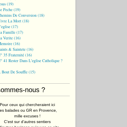
esus
(19)
Le Peche
(19)
Chemins De Conversion
(18)
Vivre La Mort
(18)
'eglise
(17)
a Famille
(17)
a Verite
(16)
Memoire
(16)
aints & Saintete
(16)
° 35 Fraternité
(16)
° 41 Rester Dans L'eglise Catholique ?
A Bout De Souffle
(15)
sommes-nous ?
Pour ceux qui chercheraient ici
es balades ou GR en Provence,
mille excuses !
C’est sur d’autres sentiers