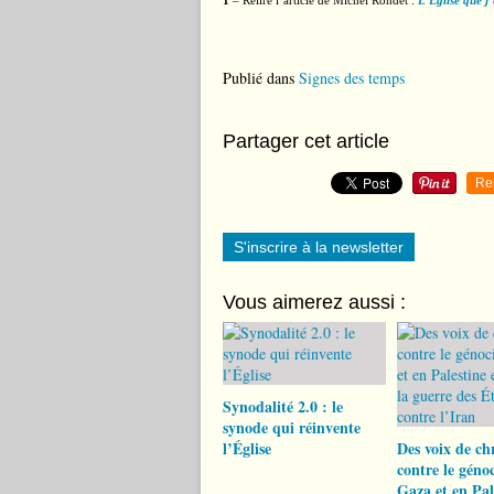
1
– Relire l’article de Michel Rondet :
L’Église que j
Publié dans
Signes des temps
Partager cet article
Re
S'inscrire à la newsletter
Vous aimerez aussi :
Synodalité 2.0 : le
synode qui réinvente
l’Église
Des voix de ch
contre le géno
Gaza et en Pal