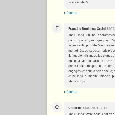
/> <br /> <br />
Répondre
F
Francine Bouichou-Orsini
15/02
<br /> <br /> Oui, nous sommes nom
point important, souligné par J. Mo
sacrements, pour<br /> nous axer s
mort et résuscité, désormais prése
IL faut bien distingue les signes 
en soi. J. Moingt parle de la SE
particularités religieuses, insé
engagés (chacun à son échelle) d
d'une<br /> humanité unifiée et pl
<br /> <br />
Répondre
C
Christine
14/02/2011 17:48
<br /> <br /> Votre belle citation