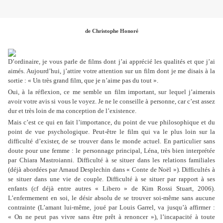
de Christophe Honoré
D’ordinaire, je vous parle de films dont j’ai apprécié les qualités et que j’ai
aimés. Aujourd’hui, j’attire votre attention sur un film dont je me disais à la
sortie : « Un très grand film, que je n’aime pas du tout ».
Oui, à la réflexion, ce me semble un film important, sur lequel j’aimerais
avoir votre avis si vous le voyez. Je ne le conseille à personne, car c’est assez
dur et très loin de ma conception de l’existence.
Mais c’est ce qui en fait l’importance, du point de vue philosophique et du
point de vue psychologique. Peut-être le film qui va le plus loin sur la
difficulté d’exister, de se trouver dans le monde actuel. En particulier sans
doute pour une femme : le personnage principal, Léna, très bien interprétée
par Chiara Mastroianni. Difficulté à se situer dans les relations familiales
(déjà abordées par Arnaud Desplechin dans « Conte de Noël »). Difficultés à
se situer dans une vie de couple. Difficulté à se situer par rapport à ses
enfants (cf déjà entre autres « Libero » de Kim Rossi Stuart, 2006).
L’enfermement en soi, le désir absolu de se trouver soi-même sans aucune
contrainte (L’amant lui-même, joué par Louis Garrel, va jusqu’à affirmer :
« On ne peut pas vivre sans être prêt à renoncer »), l’incapacité à toute