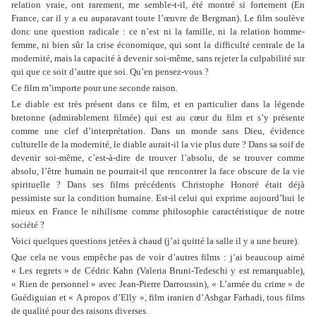
relation vraie, ont rarement, me semble-t-il, été montré si fortement (En
France, car il y a eu auparavant toute l’œuvre de Bergman). Le film soulève
donc une question radicale : ce n’est ni la famille, ni la relation homme-
femme, ni bien sûr la crise économique, qui sont la difficulté centrale de la
modernité, mais la capacité à devenir soi-même, sans rejeter la culpabilité sur
qui que ce soit d’autre que soi. Qu’en pensez-vous ?
Ce film m’importe pour une seconde raison.
Le diable est très présent dans ce film, et en particulier dans la légende
bretonne (admirablement filmée) qui est au cœur du film et s’y présente
comme une clef d’interprétation. Dans un monde sans Dieu, évidence
culturelle de la modernité, le diable aurait-il la vie plus dure ? Dans sa soif de
devenir soi-même, c’est-à-dire de trouver l’absolu, de se trouver comme
absolu, l’être humain ne pourrait-il que rencontrer la face obscure de la vie
spirituelle ? Dans ses films précédents Christophe Honoré était déjà
pessimiste sur la condition humaine. Est-il celui qui exprime aujourd’hui le
mieux en France le nihilisme comme philosophie caractéristique de notre
société ?
Voici quelques questions jetées à chaud (j’ai quitté la salle il y a une heure).
Que cela ne vous empêche pas de voir d’autres films : j’ai beaucoup aimé
« Les regrets » de Cédric Kahn (Valeria Bruni-Tedeschi y est remarquable),
« Rien de personnel » avec Jean-Pierre Darroussin), « L’armée du crime » de
Guédiguian et « A propos d’Elly », film iranien d’Ashgar Farhadi, tous films
de qualité pour des raisons diverses.