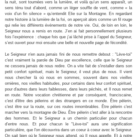
la nuit, sont tournées vers la lumière, et voilà qu’un sens apparaît, un
sens ténu tout d’abord, comme un léger souffle de vent, comme « la
voix d’un fin silence » qu’entendit Elie sur la Montagne. En regardant
notre histoire à la lumière de la foi, on aperçoit alors comme un fil rouge
qui relie les différents événements de notre vie. Oui, de loin en loin, le
Seigneur nous a remis en route. J’en ai fait personnellement plusieurs
fois l’expérience : chaque fois que j’ai lâché prise à l’appel du Seigneur,
s’est ouvert pour moi ensuite une belle et nouvelle page de fécondité.
Le Seigneur n'en aura jamais fini de nous remettre debout : "Lève-toi"
c'est vraiment la parole de Dieu par excellence, celle que le Seigneur
ne cessera jamais de nous redire. On a vite fait de s'installer dans son
petit confort spirituel, mais le Seigneur, il veut plus de nous. Il vient
nous chercher là où nous en sommes, souvent dans nos vieilles
ornières, nos vieilles habitudes, pour certains dans leur confort spirituel,
pour d'autres dans leurs faiblesses, dans leurs péchés, et Il nous remet
en route. Notre vocation chrétienne et par conséquent, franciscaine,
c'est d'être des pèlerins et des étrangers en ce monde. Être pèlerin,
c'est être sur la route, sur ces routes innombrables. Être pèlerin c'est
marcher vers la montagne de Dieu. Être pèlerin c'est aller à la rencontre
des hommes. Et le Seigneur a un chemin particulier pour chacun
d’entre nous. Et pour chacun le "Lève-toi" aura une signification
particulière, que l'on découvrira dans un coeur à coeur avec le Seigneur.
On sait bien où le Seigneur nous attend, où Il nous appelle. Et à notre