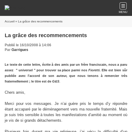
MENU
Accueil
» La grâce des recommencements
La grâce des recommencements
Publié le 16/10/2008 à 14:06
Par
Garrigues
Le texte de cette lettre, écrite à des amis par un frère franciscain, nous a paru
assez " universel " pour trouver sa place parmi nos
Fioretti
. Elle est bien sûr
publiée avec l'accord de son auteur, que nous tenons à remercier très
.
fraternellement ; le titre est de
G&S
Chers amis,
Merci pour vos messages. Je n’ai guère pris le temps d’y répondre
étant accaparé par le déménagement vers ma nouvelle fraternité. Mais
je suis très sensible à toutes les manifestations d’amitié au moment où
je vis de si grands détachements.
Plusieurs fois durant ma vie religieuse, j’ai vécu la difficulté d’un