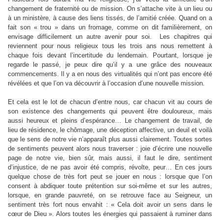
changement de fraternité ou de mission. On s’attache vite à un lieu ou
à un ministère, à cause des liens tissés, de l’amitié créée. Quand on a
fait son « trou » dans un fromage, comme on dit familièrement, on
envisage difficilement un autre avenir pour soi. Les chapitres qui
reviennent pour nous religieux tous les trois ans nous remettent à
chaque fois devant l’incertitude du lendemain. Pourtant, lorsque je
regarde le passé, je peux dire qu’il y a une grâce des nouveaux
commencements. Il y a en nous des virtualités qui n’ont pas encore été
révélées et que l’on va découvrir à l’occasion d’une nouvelle mission.
Et cela est le lot de chacun d’entre nous, car chacun vit au cours de
son existence des changements qui peuvent être douloureux, mais
aussi heureux et pleins d’espérance… Le changement de travail, de
lieu de résidence, le chômage, une déception affective, un deuil et voilà
que le sens de notre vie n’apparaît plus aussi clairement. Toutes sortes
de sentiments peuvent alors nous traverser : joie d’écrire une nouvelle
page de notre vie, bien sûr, mais aussi, il faut le dire, sentiment
d’injustice, de ne pas avoir été compris, révolte, peur… En ces jours
quelque chose de très fort peut se jouer en nous : lorsque que l’on
consent à abdiquer toute prétention sur soi-même et sur les autres,
lorsque, en grande pauvreté, on se retrouve face au Seigneur, un
sentiment très fort nous envahit : « Cela doit avoir un sens dans le
cœur de Dieu ». Alors toutes les énergies qui passaient à ruminer dans