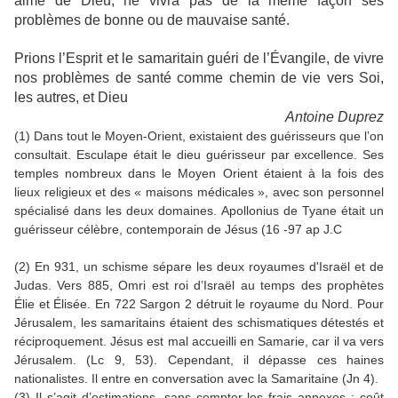
aimé de Dieu, ne vivra pas de la même façon ses
problèmes de bonne ou de mauvaise santé.
Prions l’Esprit et le samaritain guéri de l’Évangile, de vivre
nos problèmes de santé comme chemin de vie vers Soi,
les autres, et Dieu
Antoine Duprez
(1) Dans tout le Moyen-Orient, existaient des guérisseurs que l’on
consultait. Esculape était le dieu guérisseur par excellence. Ses
temples nombreux dans le Moyen Orient étaient à la fois des
lieux religieux et des « maisons médicales », avec son personnel
spécialisé dans les deux domaines. Apollonius de Tyane était un
guérisseur célèbre, contemporain de Jésus (16 -97 ap J.C
(2) En 931, un schisme sépare les deux royaumes d'Israël et de
Judas. Vers 885, Omri est roi d’Israël au temps des prophètes
Élie et Élisée. En 722 Sargon 2 détruit le royaume du Nord. Pour
Jérusalem, les samaritains étaient des schismatiques détestés et
réciproquement. Jésus est mal accueilli en Samarie, car il va vers
Jérusalem. (Lc 9, 53). Cependant, il dépasse ces haines
nationalistes. Il entre en conversation avec la Samaritaine (Jn 4).
(3) Il s’agit d’estimations, sans compter les frais annexes : coût