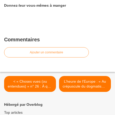
Donnez-leur vous-mêmes à manger
Commentaires
Ajouter un commentaire
< « Choses vues (ou
L’heure de l’Europe : « Au
entendues) » n° 26 : À quoi
crépuscule du dogmatisme,
sert l’ONU ?
au seuil des vrais dialogues
» (Paul Ricoeur) >
Hébergé par Overblog
Top articles