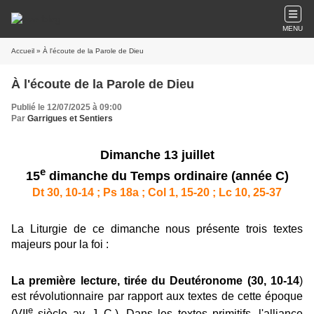
MENU
Accueil
» À l'écoute de la Parole de Dieu
À l'écoute de la Parole de Dieu
Publié le 12/07/2025 à 09:00
Par
Garrigues et Sentiers
Dimanche 13 juillet
e
15
dimanche du Temps ordinaire (année C)
Dt 30, 10-14 ; Ps 18a ; Col 1, 15-20 ; Lc 10, 25-37
La Liturgie de ce dimanche nous présente trois textes
majeurs pour la foi :
La première lecture, tirée du Deutéronome (30, 10-14
)
est révolutionnaire par rapport aux textes de cette époque
e
(VII
siècle av. J.-C.). Dans les textes primitifs, l'alliance