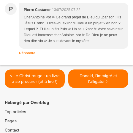
P
Pierre Castaner
13/07/2025 07:22
Cher Antoine <br /> Ce grand projet de Dieu qui, par son Fils
Jésus Christ... Dites-vous?<br /> Dieu a un projet ? Ah bon ?
Lequel ?. Et il a un fils ?<br /> Un seul ?<br /> Votre savoir sur
Dieu est immense cher Antoine. <br /> De Dieu je ne peux
rien dire.<br /> Je suis devant le mystère...
Répondre
< Le Christ rouge : un livre
Donald, l’immigré et
à se procurer (et à lire !)
l’alligator >
Hébergé par Overblog
Top articles
Pages
Contact