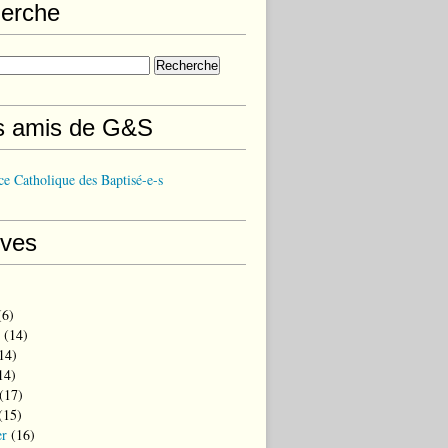
erche
s amis de G&S
e Catholique des Baptisé-e-s
ives
6)
(14)
14)
14)
(17)
(15)
er
(16)