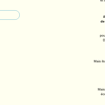
et 
i
de
pou
D
Mais ils
Mais 
éc