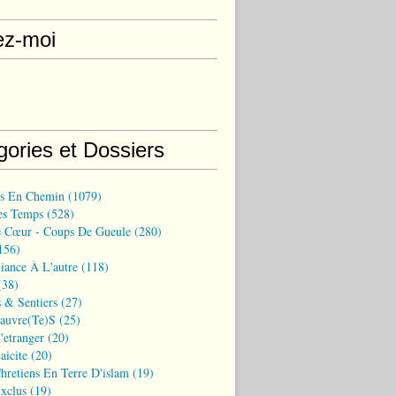
ez-moi
gories et Dossiers
ns En Chemin
(1079)
es Temps
(528)
 Cœur - Coups De Gueule
(280)
156)
iance À L'autre
(118)
38)
 & Sentiers
(27)
Pauvre(te)s
(25)
'etranger
(20)
aicite
(20)
hretiens En Terre D'islam
(19)
xclus
(19)