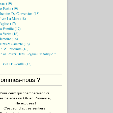
esus
(19)
Le Peche
(19)
Chemins De Conversion
(18)
Vivre La Mort
(18)
'eglise
(17)
a Famille
(17)
a Verite
(16)
Memoire
(16)
aints & Saintete
(16)
° 35 Fraternité
(16)
° 41 Rester Dans L'eglise Catholique ?
A Bout De Souffle
(15)
sommes-nous ?
Pour ceux qui chercheraient ici
es balades ou GR en Provence,
mille excuses !
C’est sur d’autres sentiers