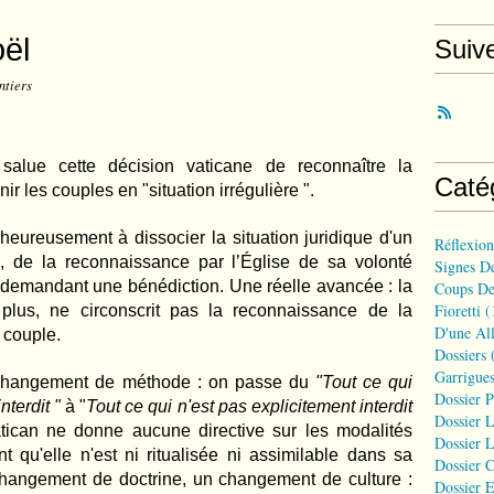
ël
Suiv
ntiers
salue cette décision vaticane de reconnaître la
Caté
nir les couples en "situation irrégulière ".
 heureusement à dissocier la situation juridique d'un
Réflexio
, de la reconnaissance par l’Église de sa volonté
Signes D
n demandant une bénédiction. Une réelle avancée : la
Coups De
Fioretti
(
 plus, ne circonscrit pas la reconnaissance de la
D'une All
n couple.
Dossiers
(
Garrigues
n changement de méthode : on passe du
"Tout
ce qui
Dossier 
nterdit "
à "
Tout ce qui n'est pas
explicitement interdit
Dossier L
tican ne donne aucune directive sur les modalités
Dossier L
t qu'elle n'est ni ritualisée ni assimilable dans sa
Dossier C
hangement de doctrine, un changement de culture :
Dossier E